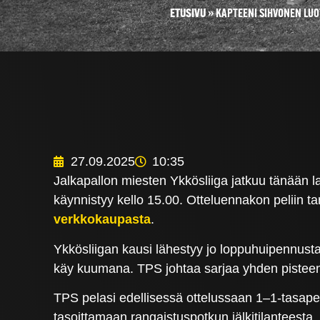
ETUSIVU
»
KAPTEENI SIHVONEN LUO
27.09.2025
10:35
Jalkapallon miesten Ykkösliiga jatkuu tänään l
käynnistyy kello 15.00. Otteluennakon peliin t
verkkokaupasta
.
Ykkösliigan kausi lähestyy jo loppuhuipennustaa
käy kuumana. TPS johtaa sarjaa yhden pisteen
TPS pelasi edellisessä ottelussaan 1–1-tasape
tasoittamaan rangaistuspotkun jälkitilanteesta. 