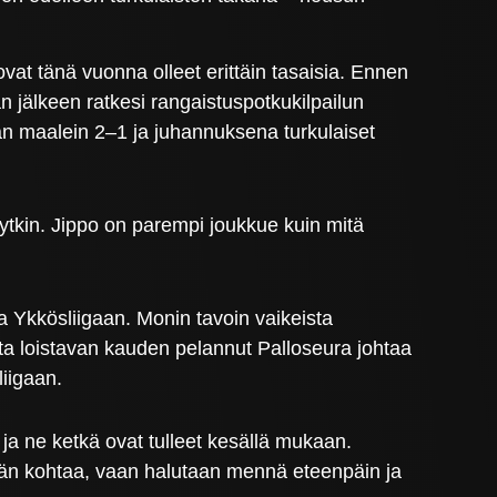
at tänä vuonna olleet erittäin tasaisia. Ennen
n jälkeen ratkesi rangaistuspotkukilpailun
an maalein 2–1 ja juhannuksena turkulaiset
 nytkin. Jippo on parempi joukkue kuin mitä
 Ykkösliigaan. Monin tavoin vaikeista
tta loistavan kauden pelannut Palloseura johtaa
liigaan.
ja ne ketkä ovat tulleet kesällä mukaan.
ään kohtaa, vaan halutaan mennä eteenpäin ja