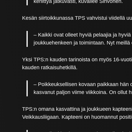
kehittyä jatkuvasti, kuvailee Sihvonen.
Kesän siirtoikkunassa TPS vahvistui viidellä u
– Kaikki ovat olleet hyviä pelaajia ja h
joukkuehenkeen ja toimintaan. Nyt meillä 
Yksi TPS:n kauden tarinoista on myös 16-vuo
kauden ratkaisuhetkillä.
– Poikkeuksellisen kovaan paikkaan hän on 
kasvanut paljon viime viikkoina. On ollut
TPS:n omana kasvattina ja joukkueen kapteenina
Veikkausliigaan. Kapteeni on huomannut positi