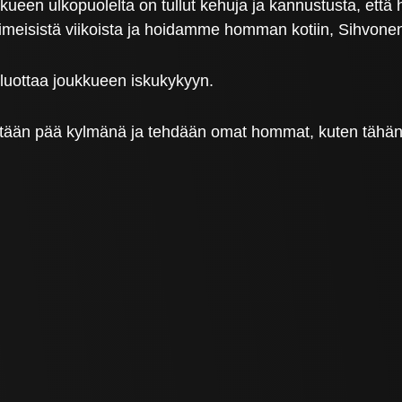
kueen ulkopuolelta on tullut kehuja ja kannustusta, että
iimeisistä viikoista ja hoidamme homman kotiin, Sihvone
luottaa joukkueen iskukykyyn.
etään pää kylmänä ja tehdään omat hommat, kuten tähänk