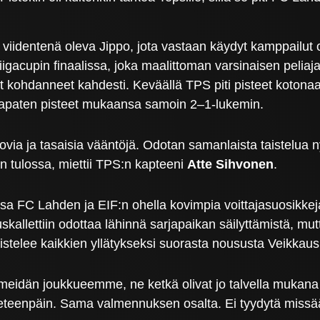
identenä oleva Jippo, jota vastaan käydyt kamppailut ov
gacupin finaalissa, joka maalittoman varsinaisen peliaja
at kohdanneet kahdesti. Keväällä TPS piti pisteet kotona
apaten pisteet mukaansa samoin 2–1-lukemin.
 kovia ja tasaisia vääntöjä. Odotan samanlaista taistelua
on tulossa, miettii TPS:n kapteeni
Atte Sihvonen
.
a FC Lahden ja EIF:n ohella kovimpia voittajasuosikkeja
skallettiin odottaa lähinnä sarjapaikan säilyttämistä, mu
istelee kaikkien yllätykseksi suorasta noususta Veikkaus
meidän joukkueemme, ne ketkä olivat jo talvella mukana 
ä eteenpäin. Sama valmennuksen osalta. Ei tyydytä miss