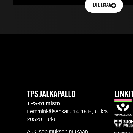
LUE LISÄÄ
TPS JALKAPALLO
LINKI
TPS-toimisto
Lemminkäisenkatu 14-18 B, 6. krs
20520 Turku
Auki sopimuksen mukaan