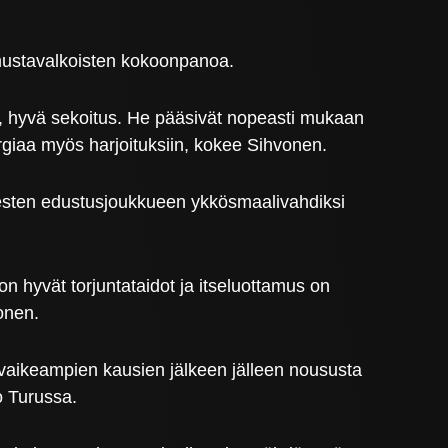
t mustavalkoisten kokoonpanoa.
a, hyvä sekoitus. He pääsivät nopeasti mukaan
rgiaa myös harjoituksiin, kokee Sihvonen.
esten edustusjoukkueen ykkösmaalivahdiksi
n hyvät torjuntataidot ja itseluottamus on
onen.
 vaikeampien kausien jälkeen jälleen noususta
o Turussa.