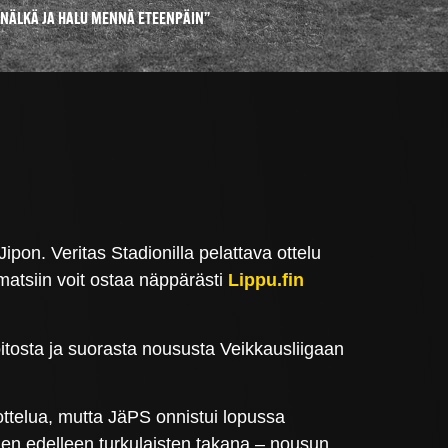
 NÄLKÄ JA HALU MENNÄ ETEENPÄIN”
on. Veritas Stadionilla pelattava ottelu
matsiin voit ostaa näppärästi
Lippu.fin
oitosta ja suorasta noususta Veikkausliigaan
ottelua, mutta JäPS onnistui lopussa
ahden edelleen turkulaisten takana – nousun