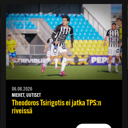
06.08.2026
MIEHET, UUTISET
Theodoros Tsirigotis ei jatka TPS:n
riveissä