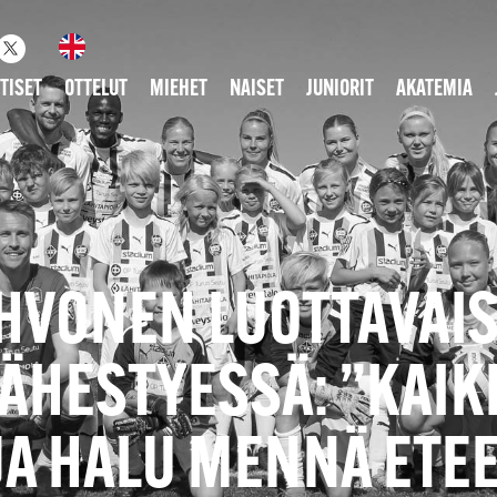
TISET
OTTELUT
MIEHET
NAISET
JUNIORIT
AKATEMIA
IHVONEN LUOTTAVAI
HESTYESSÄ: ”KAIKI
JA HALU MENNÄ ETE