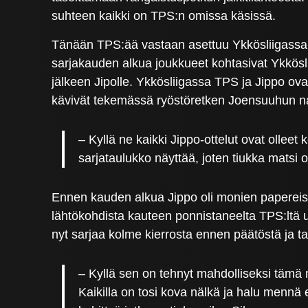
suhteen kaikki on TPS:n omissa käsissä.
Tänään TPS:ää vastaan asettuu Ykkösliigassa vi
sarjakauden alkua joukkueet kohtasivat Ykköslii
jälkeen Jipolle. Ykkösliigassa TPS ja Jippo ov
kävivät tekemässä ryöstöretken Joensuuhun n
– Kyllä ne kaikki Jippo-ottelut ovat olleet
sarjataulukko näyttää, joten tiukka matsi 
Ennen kauden alkua Jippo oli monien papereiss
lähtökohdista kauteen ponnistaneelta TPS:ltä u
nyt sarjaa kolme kierrosta ennen päätöstä ja ta
– Kyllä sen on tehnyt mahdolliseksi tämä 
Kaikilla on tosi kova nälkä ja halu menn