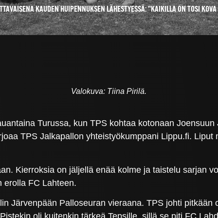
TTAVAISENA KAUDEN HUIPENNUKSEN LÄHESTYESSÄ: ”KAIKILLA ON TOSI KOVA
Valokuva: Tiina Pirilä.
auantaina Turussa, kun TPS kohtaa kotonaan Joensuun Jip
arjoaa TPS Jalkapallon yhteistyökumppani Lippu.fi. Liput 
n. Kierroksia on jäljellä enää kolme ja taistelu sarjan v
 erolla FC Lahteen.
lin Järvenpään Palloseuran vieraana. TPS johti pitkään 
Pistekin oli kuitenkin tärkeä Tepsille, sillä se piti FC L