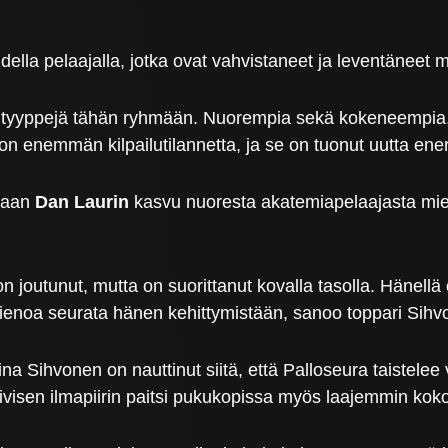
udella pelaajalla, jotka ovat vahvistaneet ja leventänee
yviä tyyppejä tähän ryhmään. Nuorempia sekä kokeneempi
on enemmän kilpailutilannetta, ja se on tuonut uutta ene
tiaan
Dan Laurin
kasvu nuoresta akatemiapelaajasta mi
joutunut, mutta on suorittanut kovalla tasolla. Hänellä o
 hienoa seurata hänen kehittymistään, sanoo toppari Sihv
 Sihvonen on nauttinut siitä, että Palloseura taistelee
ivisen ilmapiirin paitsi pukukopissa myös laajemmin kok