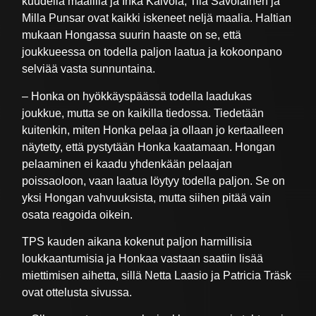
kuudella maalilla ja Inka Kaivola, Tiia Savolainen ja
Milla Punsar ovat kaikki iskeneet neljä maalia. Haltian
mukaan Hongassa suurin haaste on se, että
joukkueessa on todella paljon laatua ja kokoonpano
selviää vasta sunnuntaina.
– Honka on hyökkäyspäässä todella laadukas
joukkue, mutta se on kaikilla tiedossa. Tiedetään
kuitenkin, miten Honka pelaa ja ollaan jo kertaalleen
näytetty, että pystytään Honka kaatamaan. Hongan
pelaaminen ei kaadu yhdenkään pelaajan
poissaoloon, vaan laatua löytyy todella paljon. Se on
yksi Hongan vahvuuksista, mutta siihen pitää vain
osata reagoida oikein.
TPS kauden aikana kokenut paljon harmillisia
loukkaantumisia ja Honkaa vastaan saatiin lisää
miettimisen aihetta, sillä Netta Laasio ja Patricia Träsk
ovat ottelusta sivussa.