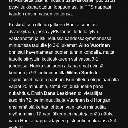
kirivaihdetta päälle, mutta mustavalkoisten puolustus
pysyi tiukkana ottelun loppuun asti ja TPS nappasi
kauden ensimmäisen voittonsa.
Keskinäisen ottelun jälkeen Honka suuntasi
Jyväskylään, jossa JyPK tarjosi todella tylyn
vastaanoton ja iski reilussa kahdessakymmenessä
minuutissa taululle jo 3-0 lukemat.
Aino Vuorinen
onnistui kaventamaan puolen tunnin kohdalla, mutta
tauolle siirryttiin kotijoukkueen vahvassa 3-1
johdossa. Honka sai tauon aikana omat rivinsä
kuntoon ja 53. peliminuutilla
Wilma Spets
toi
espoolaiset maalin päähän. Kun ottelua oli pelaamatta
vajaat 20 minuuttia, sattui kotijoukkueelle paha
nukahdus. Ensin
Dana Leskinen
toi vierailijat
tasoihin 72. peliminuutilla ja Vuorinen iski Hongan
ensimmäistä kertaa johtoon vain kaksi minuuttia
myöhemmin. Tämän jälkeen ei maaleja enää nähty,
vaan Honka nappasi täyden pistepotin mukaansa 3-4
voitolla.