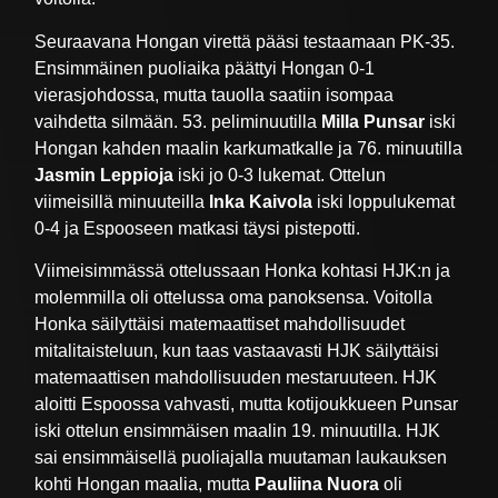
Seuraavana Hongan virettä pääsi testaamaan PK-35.
Ensimmäinen puoliaika päättyi Hongan 0-1
vierasjohdossa, mutta tauolla saatiin isompaa
vaihdetta silmään. 53. peliminuutilla
Milla Punsar
iski
Hongan kahden maalin karkumatkalle ja 76. minuutilla
Jasmin Leppioja
iski jo 0-3 lukemat. Ottelun
viimeisillä minuuteilla
Inka Kaivola
iski loppulukemat
0-4 ja Espooseen matkasi täysi pistepotti.
Viimeisimmässä ottelussaan Honka kohtasi HJK:n ja
molemmilla oli ottelussa oma panoksensa. Voitolla
Honka säilyttäisi matemaattiset mahdollisuudet
mitalitaisteluun, kun taas vastaavasti HJK säilyttäisi
matemaattisen mahdollisuuden mestaruuteen. HJK
aloitti Espoossa vahvasti, mutta kotijoukkueen Punsar
iski ottelun ensimmäisen maalin 19. minuutilla. HJK
sai ensimmäisellä puoliajalla muutaman laukauksen
kohti Hongan maalia, mutta
Pauliina Nuora
oli