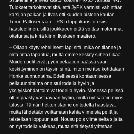
3 lukemilla ja Ilves kaatoi kotona PK-35 Vantaan 4-1.
Tulokset tarkoittavat sitä, että JyPK varmisti vähintään
karsijan paikan ja Ilves otti kuuden pisteen kaulan
Turun Palloseuraan. TPS:n loppukausi on siis
haasteellinen, sillä joukkueen pitää voittaa molemmat
ottelunsa ja kiriä kiinni Ilveksen maaliero.
– Ollaan käyty rehellisesti läpi sitä, mikä on tilanne ja
mitä pitää tapahtua, mutta emme keskity siihen liikaa.
Muiden pelit eivät pyöri pelaajien päässä vaan
keskittyminen on täysin siinä, miten me itse kohdataan
Honka sunnuntaina. Edellisessä kohtaamisessa
pelisuunnitelma onnistui todella hyvin ja
yksityiskohdat toimivat todella hyvin. Monessa pelissä
oltiin päästy vastaavaan tyyliin, mutta nyt saatiin myös
tulosta. Tämän hetken tilanne on todella haastava,
mutta lähdetään voittamaan kahta viimeistä peliä ja
taistellaan loppuun asti. Nousu pois viimeiseltä sijalta
on nyt todella vaikeaa, mutta sitä tietysti yritetään.