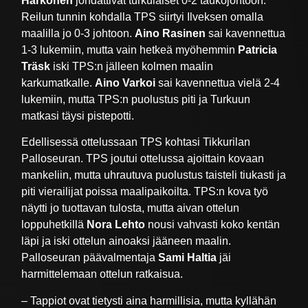
Härkönen
johdattivat turkulaiset 0-2 taukojohtoon.
Reilun tunnin kohdalla TPS siirtyi Ilveksen omalla
maalilla jo 0-3 johtoon.
Aino Rasinen
sai kavennettua
1-3 lukemiin, mutta vain hetkeä myöhemmin
Patricia
Träsk
iski TPS:n jälleen kolmen maalin
karkumatkalle.
Aino Varkoi
sai kavennettua vielä 2-4
lukemiin, mutta TPS:n puolustus piti ja Turkuun
matkasi täysi pistepotti.
Edellisessä ottelussaan TPS kohtasi Tikkurilan
Palloseuran. TPS joutui ottelussa ajoittain kovaan
mankeliin, mutta uhrautuva puolustus taisteli tiukasti ja
piti vierailijat poissa maalipaikoilta. TPS:n kova työ
näytti jo tuottavan tulosta, mutta aivan ottelun
loppuhetkillä
Nora Lehto
nousi vahvasti koko kentän
läpi ja iski ottelun ainoaksi jääneen maalin.
Palloseuran päävalmentaja
Sami Haltia
jäi
harmittelemaan ottelun ratkaisua.
– Tappiot ovat tietysti aina harmillisia, mutta kyllähän