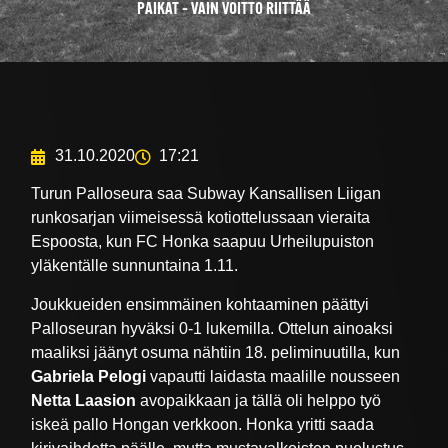
PAIKAT – VAIN VOITTO RIITTÄÄ
31.10.2020
17:21
Turun Palloseura saa Subway Kansallisen Liigan
runkosarjan viimeisessä kotiottelussaan vieraita
Espoosta, kun FC Honka saapuu Urheilupuiston
yläkentälle sunnuntaina 1.11.
Joukkueiden ensimmäinen kohtaaminen päättyi
Palloseuran hyväksi 0-1 lukemilla. Ottelun ainoaksi
maaliksi jäänyt osuma nähtiin 18. peliminuutilla, kun
Gabriela Pelogi
vapautti laidasta maalille nousseen
Netta Laasion
avopaikkaan ja tällä oli helppo työ
iskeä pallo Hongan verkkoon. Honka yritti saada