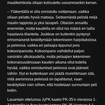
maalikehikoita ollaan kolisutettu useammankin kerran.
– Yläkentällä ei olla onnistuttu voittamaan, vaikka
ollaan pelattu hyviä matseja. Seitsemästä pelistä neljä
maalin tappiota ja yksi tasapeli. Oltaisiin ansaittu
enemmän, mutta kaudella on ollut iso määrä eri lailla
haastavia tilanteita. Joukkue on kuitenkin pystynyt
erinomaisesti keskittymään tekemiseen harjoituksissa
ja peleissä, vaikka eri pelaajia tippunut pois
kokoonpanosta. Kokoonpano vaihdellut paljon
varsinkin alkukaudella, mutta pelaajien tekeminen
kokonaisuudessaan kauden aikana ollut todella
hyvää, vaikka onnistumiset peleissä ovat jääneet
vähiin .Nyt ei kuitenkaan voi jäädä murehtimaan sitä,
mitä aiemmissa peleissä on tapahtunut, vaan
keskitytään vain siihen, että hoidetaan sunnuntain peli
kotiin.
Lauantain otteluissa JyPK kaatoi PK-35:n vieraissa 1-