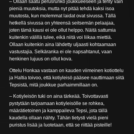
– Ollaan saatu perusrunko joukkueeseen ja tehty vain
pieniä muutoksia, mutta nyt pitää tehdä kaksi isoa
muutosta, kun molemmat laidat ovat sivussa. Tällä
hetkellä sivussa on yhteensä seitsemän pelaajaa,
joten tämä kausi ei ole ollut helppo. Näitä sattumia
kuitenkin välillä tulee, eikä niitä voi liikaa miettiä.
Ollaan kuitenkin aina lähdetty uljaasti kohtaamaan
vastustajia. Selkäranka ei ole napsahtanut, vaan
henkinen lujuus on ollut kova.
Ottelu Honkaa vastaan on kauden viimeinen kotiottelu
ja Haltia toivoo, että kotiyleisö pääsee nauttimaan siitä
Tepsistä, mitä joukkue parhaimmillaan on.
– Kotiyleisön tuki on aina tärkeää. Toivottavasti
pystytään tarjoamaan kotiyleisölle se rohkea,
määrätietoinen ja kamppaileva Tepsi, jota tällä
kaudella ollaan nähty. Tähän tietysti vielä pieni
puristus lisää ja luotetaan, että se riittää pisteille!