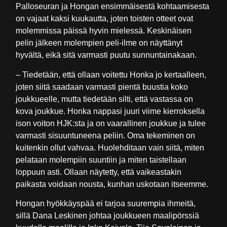
Palloseuran ja Hongan ensimmäisestä kohtaamisesta
on vajaat kaksi kuukautta, joten toisten otteet ovat
molemmissa päissä hyvin mielessä. Keskinäisen
pelin jälkeen molempien peli-ilme on näyttänyt
hyvältä, eikä sitä varmasti puutu sunnuntainakaan.
– Tiedetään, että ollaan voitettu Honka jo kertaalleen,
joten siitä saadaan varmasti pientä buustia koko
joukkueelle, mutta tiedetään silti, että vastassa on
kova joukkue. Honka nappasi juuri viime kierroksella
ison voiton HJK:sta ja on vaarallinen joukkue ja tulee
varmasti sisuuntuneena peliin. Oma tekeminen on
kuitenkin ollut vahvaa. Huolehditaan vain siitä, miten
pelataan molempiin suuntiin ja miten taistellaan
loppuun asti. Ollaan näytetty, että vaikeastakin
paikasta voidaan nousta, kunhan uskotaan itseemme.
Hongan hyökkäyspää ei tarjoa suurempia ihmeitä,
sillä Dana Leskinen johtaa joukkueen maalipörssiä