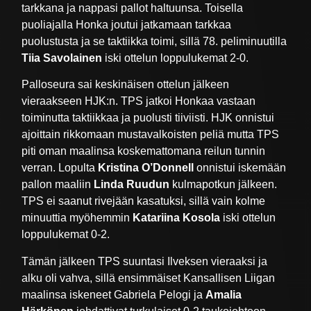
tarkkana ja nappasi pallot haltuunsa. Toisella
puoliajalla Honka joutui jatkamaan tarkkaa
puolustusta ja se taktiikka toimi, sillä 78. peliminuutilla
Tiia Savolainen
iski ottelun loppulukemat 2-0.
Palloseura sai keskinäisen ottelun jälkeen
vieraakseen HJK:n. TPS jatkoi Honkaa vastaan
toiminutta taktiikkaa ja puolusti tiiviisti. HJK onnistui
ajoittain rikkomaan mustavalkoisten peliä mutta TPS
piti oman maalinsa koskemattomana reilun tunnin
verran. Lopulta
Kristina O’Donnell
onnistui iskemään
pallon maaliin
Linda Ruudun
kulmapotkun jälkeen.
TPS ei saanut rivejään kasatuksi, sillä vain kolme
minuuttia myöhemmin
Katariina Kosola
iski ottelun
loppulukemat 0-2.
Tämän jälkeen TPS suuntasi Ilveksen vieraaksi ja
alku oli vahva, sillä ensimmäiset Kansallisen Liigan
maalinsa iskeneet Gabriela Pelogi ja
Amalia