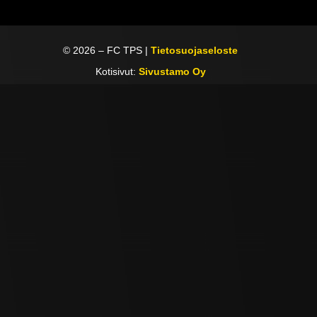
©
2026
– FC TPS |
Tietosuojaseloste
Kotisivut:
Sivustamo Oy