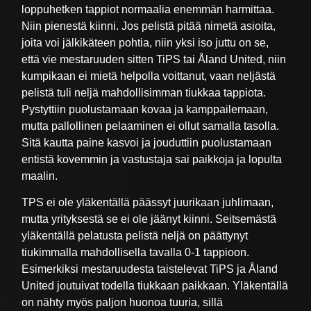
loppuhetken tappiot normaalia enemmän harmittaa.
Niin pienestä kiinni. Jos pelistä pitää nimetä asioita,
joita voi jälkikäteen pohtia, niin yksi iso juttu on se,
että vie mestaruuden sitten TiPS tai Åland United, niin
kumpikaan ei mietä helpolla voittanut, vaan neljästä
pelistä tuli neljä mahdollisimman tiukkaa tappiota.
Pystyttiin puolustamaan kovaa ja kamppailemaan,
mutta pallollinen pelaaminen ei ollut samalla tasolla.
Sitä kautta paine kasvoi ja jouduttiin puolustamaan
entistä kovemmin ja vastustaja sai paikkoja ja lopulta
maalin.
TPS ei ole yläkentällä päässyt juurikaan juhlimaan,
mutta yrityksestä se ei ole jäänyt kiinni. Seitsemästä
yläkentällä pelatusta pelistä neljä on päättynyt
tiukimmalla mahdollisella tavalla 0-1 tappioon.
Esimerkiksi mestaruudesta taistelevat TiPS ja Åland
United joutuivat todella tiukkaan paikkaan. Yläkentällä
on nähty myös paljon huonoa tuuria, sillä