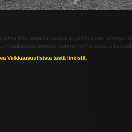
pakka info sarjatilanteesta ja joukkueiden lähtökohdi
kuun kuukauden pelaaja. Uutinen on toteutettu kaupal
a Veikkausuutisista tästä linkistä.