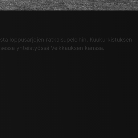
sta loppusarjojen ratkaisupeleihin. Kuukurkistuksen
lisessa yhteistyössä Veikkauksen kanssa.