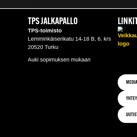
TPS JALKAPALLO
LINKI
TPS-toimisto
Lemminkäisenkatu 14-18 B, 6. krs
20520 Turku
Auki sopimuksen mukaan
MEDIA
YHTEY
UUTIS