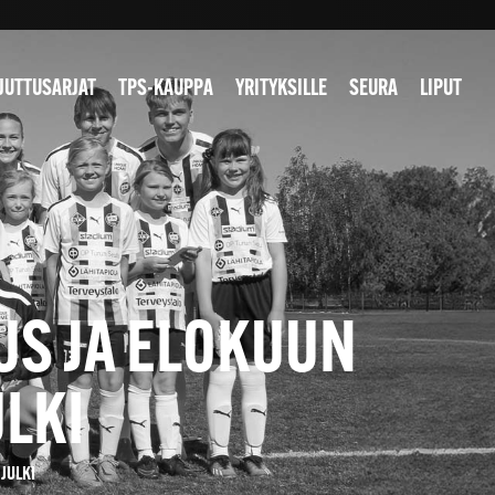
JUTTUSARJAT
TPS-KAUPPA
YRITYKSILLE
SEURA
LIPUT
US JA ELOKUUN
LKI
JULKI