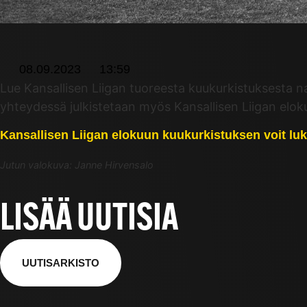
08.09.2023
13:59
Lue Kansallisen Liigan tuoreesta kuukurkistuksesta na
yhteydessä julkistetaan myös Kansallisen Liigan elo
Kansallisen Liigan elokuun kuukurkistuksen voit luke
Jutun valokuva: Janne Hirvensalo
LISÄÄ UUTISIA
UUTISARKISTO