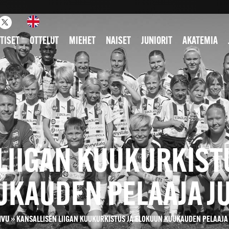
TISET
OTTELUT
MIEHET
NAISET
JUNIORIT
AKATEMIA
LIIGAN KUUKURKIST
UKAUDEN PELAAJA JU
IVU
»
KANSALLISEN LIIGAN KUUKURKISTUS JA ELOKUUN KUUKAUDEN PELAAJA 