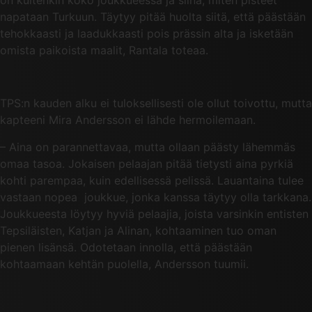
napataan Turkuun. Täytyy pitää huolta siitä, että päästään
tehokkaasti ja laadukkaasti pois prässin alta ja isketään
omista paikoista maalit, Rantala toteaa.
TPS:n kauden alku ei tuloksellisesti ole ollut toivottu, mutta
kapteeni Mira Andersson ei lähde hermoilemaan.
– Aina on parannettavaa, mutta ollaan päästy lähemmäs
omaa tasoa. Jokaisen pelaajan pitää tietysti aina pyrkiä
kohti parempaa, kuin edellisessä pelissä. Lauantaina tulee
vastaan nopea joukkue, jonka kanssa täytyy olla tarkkana.
Joukkueesta löytyy hyviä pelaajia, joista varsinkin entisten
Tepsiläisten, Katjan ja Alinan, kohtaaminen tuo oman
pienen lisänsä. Odotetaan innolla, että päästään
kohtaamaan kehtän puolella, Andersson tuumii.