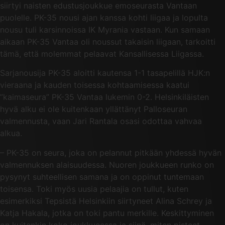
siirtyi naisten edustusjoukkue emoseurasta Vantaan
puolelle. PK-35 nousi ajan kanssa kohti liigaa ja lopulta
nousu tuli karsinnoissa IK Myrania vastaan. Kun samaan
aikaan PK-35 Vantaa oli noussut takaisin liigaan, tarkoitti
tämä, että molemmat pelaavat Kansallisessa Liigassa.
Sarjanousija PK-35 aloitti kautensa 1-1 tasapelillä HJK:n
vieraana ja kauden toisessa kohtaamisessa kaatui
”kaimaseura” PK-35 Vantaa lukemin 0-2. Helsinkiläisten
hyvä alku ei ole kuitenkaan yllättänyt Palloseuran
valmennusta, vaan Jari Rantala osasi odottaa vahvaa
alkua.
– PK-35 on seura, joka on pelannut pitkään yhdessä hyvän
valmennuksen alaisuudessa. Nuoren joukkueen runko on
pysynyt suhteellisen samana ja on oppinut tuntemaan
toisensa. Toki myös uusia pelaajia on tullut, kuten
esimerkiksi Tepsistä Helsinkiin siirtyneet Alina Schrey ja
Katja Hakala, jotka on toki pantu merkille. Keskittyminen
on kuitenkin koko joukkueessa ja siinä, miten pisteet