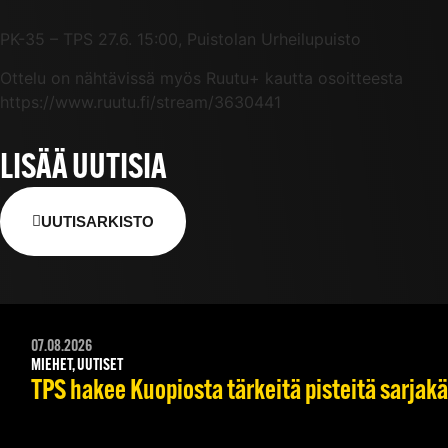
PK-35 – TPS 27.6. 15:00, Puistolan Urheilupuisto
Ottelu on nähtävissä myös Ruutu+ kautta osoitteesta
https://www.ruutu.fi/stream/3630441
LISÄÄ UUTISIA
UUTISARKISTO
07.08.2026
MIEHET, UUTISET
TPS hakee Kuopiosta tärkeitä pisteitä sarjak