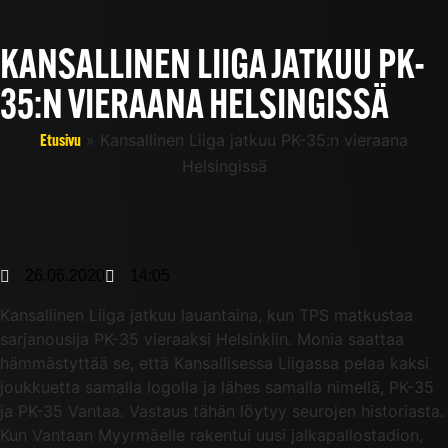
KANSALLINEN LIIGA JATKUU PK-
35:N VIERAANA HELSINGISSÄ
»
Kansallinen Liiga jatkuu PK-35:n vieraana
Etusivu
Helsingissä
26.06.2020
14:05
Kansallinen Liiga jatkuu lauantaina, kun TPS matkustaa
sarjanousija PK-35 vieraaksi Helsinkiin. Monia saattaa
hämmästyttää se, että Kansallisessa Liigassa pelaa kaksi
joukkuetta samalla logolla ja lähes samalla nimellä, PK-35
ja PK-35 Vantaa. Vastaus tähän löytyy seurojen historiasta.
Kun Vantaan Myyrmäelle rakentui uusi jalkapallostadion,