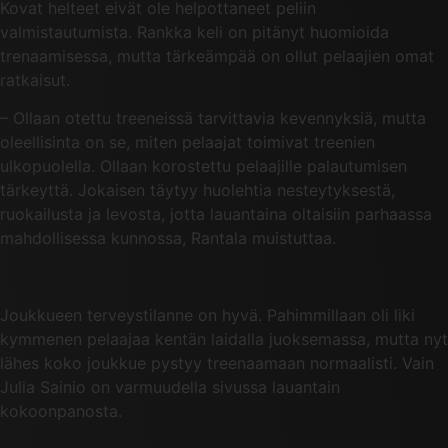
Kovat helteet eivät ole helpottaneet peliin
valmistautumista. Rankka keli on pitänyt huomioida
trenaamisessa, mutta tärkeämpää on ollut pelaajien omat
ratkaisut.
– Ollaan otettu treeneissä tarvittavia kevennyksiä, mutta
oleellisinta on se, miten pelaajat toimivat treenien
ulkopuolella. Ollaan korostettu pelaajille palautumisen
tärkeyttä. Jokaisen täytyy huolehtia nesteytyksestä,
ruokailusta ja levosta, jotta lauantaina oltaisiin parhaassa
mahdollisessa kunnossa, Rantala muistuttaa.
Joukkueen terveystilanne on hyvä. Pahimmillaan oli liki
kymmenen pelaajaa kentän laidalla juoksemassa, mutta nyt
lähes koko joukkue pystyy treenaamaan normaalisti. Vain
Julia Sainio on varmuudella sivussa lauantain
kokoonpanosta.