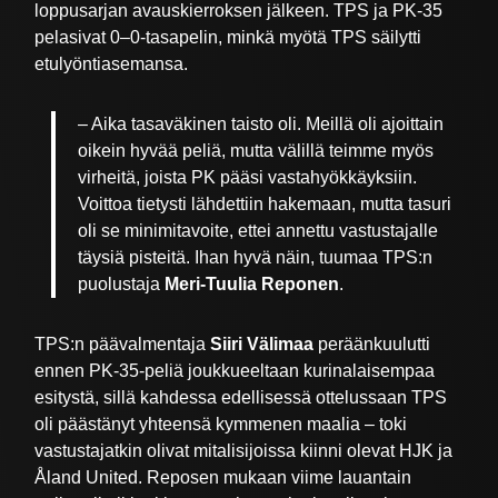
loppusarjan avauskierroksen jälkeen. TPS ja PK-35
pelasivat 0–0-tasapelin, minkä myötä TPS säilytti
etulyöntiasemansa.
– Aika tasaväkinen taisto oli. Meillä oli ajoittain
oikein hyvää peliä, mutta välillä teimme myös
virheitä, joista PK pääsi vastahyökkäyksiin.
Voittoa tietysti lähdettiin hakemaan, mutta tasuri
oli se minimitavoite, ettei annettu vastustajalle
täysiä pisteitä. Ihan hyvä näin, tuumaa TPS:n
puolustaja
Meri-Tuulia Reponen
.
TPS:n päävalmentaja
Siiri Välimaa
peräänkuulutti
ennen PK-35-peliä joukkueeltaan kurinalaisempaa
esitystä, sillä kahdessa edellisessä ottelussaan TPS
oli päästänyt yhteensä kymmenen maalia – toki
vastustajatkin olivat mitalisijoissa kiinni olevat HJK ja
Åland United. Reposen mukaan viime lauantain