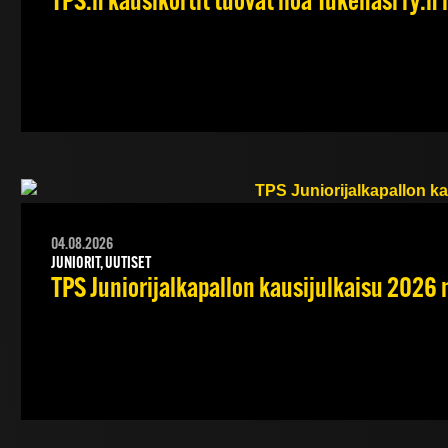
TPS:n kausikortit tuovat iloa Tukenasi ry:n n
04.08.2026
JUNIORIT, UUTISET
TPS Juniorijalkapallon kausijulkaisu 2026 