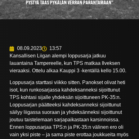
PYSTYÄ TAAS PYKÄLÄN VERRAN PARANTAMAAN”
08.09.2023
13:57
Kansallisen Liigan alempi loppusarja jatkuu
lauantaina Tampereelle, kun TPS matkaa Ilveksen
vieraaksi. Ottelu alkaa Kauppi 3 -kentällä kello 15.00.
Loppusarja starttasi viikko sitten. Panokset olivat heti
isot, kun runkosarjassa kahdeksanneksi sijoittunut
TPS kohtasi sijalle yhdeksän sijoittuneen PK-35:n.
Loppusarjan päätteeksi kahdeksanneksi sijoittunut
säilyy liigassa suoraan ja yhdeksänneksi sijoittunut
joutuu taistelemaan sarjapaikastaan karsinnoissa.
Ennen loppusarjaa TPS:n ja PK-35:n välinen ero oli
vain yksi piste – ja sama piste erottaa joukkueita myös