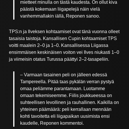
mietteet minulla on tästä kaudesta. On ollut kiva
päästä kokemaan liigapelejä näin vielä
vanhemmallakin iällä, Reponen sanoo.
TPS:n ja Ilveksen kohtaamiset ovat tänä vuonna olleet
tasaisia taistoja. Kansallisen Cupin kohtaamiset TPS
voitti maalein 2–0 ja 1–0. Kansallisessa Liigassa
ensimmäisen keskinäisen voiton vei Ilves niukasti 1–0
ja viimeisin otatus Turussa päättyi 2–2-tasapeliin.
– Varmaan tasainen peli on jälleen edessä
Tampereella. Pitää taas pykälän verran pystyä
omaa peliämme parantamaan. Luotamme
omaan tekemiseemme. Fiilis joukkueessa on
suhteellisen levollinen ja rauhallinen. Kaikilla on
yhteinen päämäärä: peli kerrallaan mennään
kohti tavoitetta eli liigapaikan uusimista ensi
kaudelle, Reponen kommentoi.