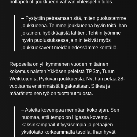
nollapeli oli joukkueen vahvan yhteispelin tulos.
– Pystyttiin petraamaan sitä, miten puolustamme
joukkueena. Teimme joukkueena hyvin töitä ihan
jokainen, hyökkääjistä lähtien. Tehtiin työmme
hyvin puolustuksessa ja niin tekivät myös
joukkuekaverit meidän edessämme kentällä.
Reposella on yli kymmenen vuoden mittainen
kokemus naisten Ykkösen peleistä TPS:n, Turun
Weikkojen ja Pyrkivän joukkueista. Nyt hän pelaa 28-
vuotiaana ensimmäistä liigakauttaan. Sitkeä ja
määrätietoinen työ on tuottanut tulosta.
– Astetta kovempaa mennään koko ajan. Sen
huomaa, että tempo on liigassa kovempi,
kaksinkamppailut fyysisempiä ja pelaajien
yksilötaito korkeammalla tasolla. Ihan hyvät