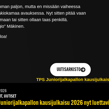
isimman paljon, mutta en missään vaiheessa
t vakiokamaa avauksessa. Nyt sitten pitää vaan
maan tai sitten ollaan taas penkillä.
gio” Mäkinen.
loa!
UUTISARKISTO
2026
IT, UUTISET
Juniorijalkapallon kausijulkaisu 2026 nyt luettav