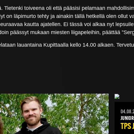
ävä. Tietenki toiveena oli että pääsisi pelamaan mahdoll
Nyt on läpimurto tehty ja ainakin tällä hetkellä olen ollu
uraavaa kautta ajatellen. Ei tässä voi alkaa nyt lepsuile
doin päässyt mukaan miesten liigapeleihin, päättää ”Ser
taan lauantaina Kupittaalla kello 14.00 alkaen. Tervetu
04.08.
JUNIOR
TPS 