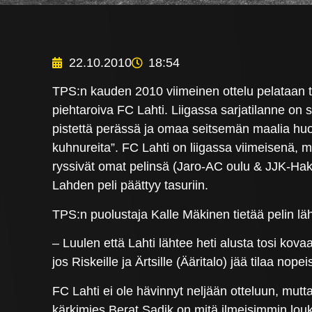
22.10.2010
18:54
TPS:n kauden 2010 viimeinen ottelu pelataan t
piehtaroiva FC Lahti. Liigassa sarjatilanne on 
pistettä perässä ja omaa seitsemän maalia huo
kuhnureita”. FC Lahti on liigassa viimeisenä, m
ryssivät omat pelinsä (Jaro-AC oulu & JJK-Hak
Lahden peli päättyy tasuriin.
TPS:n puolustaja Kalle Mäkinen tietää pelin läh
– Luulen että Lahti lähtee heti alusta tosi kovaa
jos Riskeille ja Ärtsille (Ääritalo) jää tilaa nopei
FC Lahti ei ole hävinnyt neljään otteluun, mutta
kärkimies Berat Sadik on mitä ilmeisimmin lo