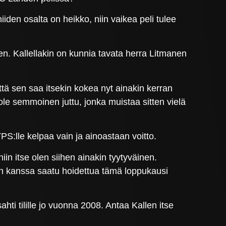
iiden osalta on heikko, niin vaikea peli tulee
n. Kallellakin on kunnia tavata herra Litmanen
että sen saa itsekin kokea nyt ainakin kerran
le semmoinen juttu, jonka muistaa sitten vielä
S:lle kelpaa vain ja ainoastaan voitto.
iin itse olen siihen ainakin tyytyväinen.
kien kanssa saatu hoidettua tämä loppukausi
i tilille jo vuonna 2008. Antaa Kallen itse