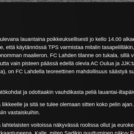
ulevana lauantaina poikkeuksellisesti jo kello 14.00 al
se, että käytännössä TPS varmistaa mitalin tasapelilläki
nomman maalieron. FC Lahden tilanne on tukala, sillä vo
utta vain pisteen päässä edellä olevia AC Oulua ja JJK:ta
a), on FC Lahdella teoreettinen mahdollisuus säästyä su
tökohdat ja odottaakin vauhdikasta peliä lauantai-iltapäi
 liikkeelle ja sitä se tulee olemaan sitten koko pelin ajan
siin vastaiskuihin.
 lahtelaisten voitoissa näkyvässä roolissa ollut ja euroke
ukkaantuneena. Kalle, miten Sadikin puuttuminen näkyy 