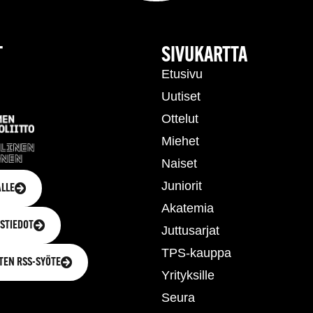
T
SIVUKARTTA
Etusivu
Uutiset
Ottelut
Miehet
Naiset
Juniorit
LLE
Akatemia
STIEDOT
Juttusarjat
TPS-kauppa
TEN RSS-SYÖTE
Yrityksille
Seura