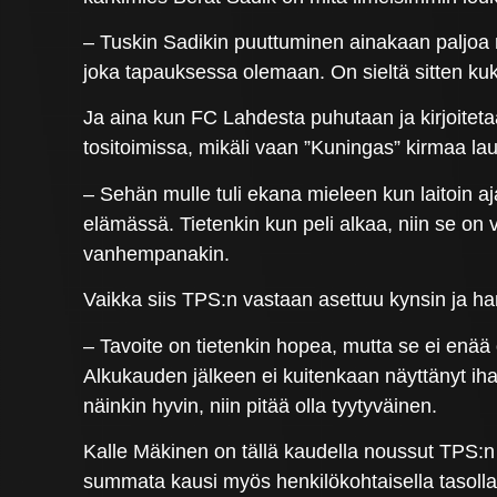
– Tuskin Sadikin puuttuminen ainakaan paljoa näk
joka tapauksessa olemaan. On sieltä sitten ku
Ja aina kun FC Lahdesta puhutaan ja kirjoiteta
tositoimissa, mikäli vaan ”Kuningas” kirmaa lau
– Sehän mulle tuli ekana mieleen kun laitoin aja
elämässä. Tietenkin kun peli alkaa, niin se on
vanhempanakin.
Vaikka siis TPS:n vastaan asettuu kynsin ja ha
– Tavoite on tietenkin hopea, mutta se ei enää o
Alkukauden jälkeen ei kuitenkaan näyttänyt ihan
näinkin hyvin, niin pitää olla tyytyväinen.
Kalle Mäkinen on tällä kaudella noussut TPS:n 
summata kausi myös henkilökohtaisella tasolla