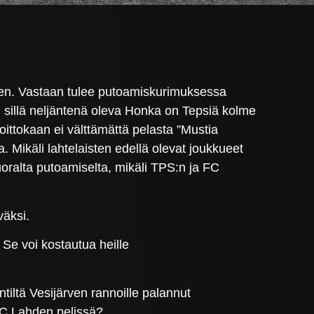
kaen. Vastaan tulee putoamiskurimuksessa
n, sillä neljäntenä oleva Honka on Tepsiä kolme
ittokaan ei välttämättä pelasta ”Mustia
. Mikäli lahtelaisten edellä olevat joukkueet
oralta putoamiselta, mikäli TPS:n ja FC
väksi.
. Se voi kostautua heille
ntiltä Vesijärven rannoille palannut
FC Lahden pelissä?