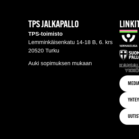
TPS JALKAPALLO
LINKI
TPS-toimisto
Lemminkäisenkatu 14-18 B, 6. krs
20520 Turku
Auki sopimuksen mukaan
MEDIA
YHTEY
UUTIS