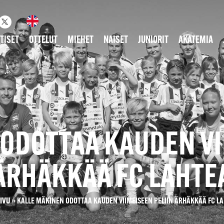
TISET
OTTELUT
MIEHET
NAISET
JUNIORIT
AKATEMIA
ODOTTAA KAUDEN VI
ÄRHÄKKÄÄ FC LAHTE
IVU
»
KALLE MÄKINEN ODOTTAA KAUDEN VIIMEISEEN PELIIN ÄRHÄKKÄÄ FC L