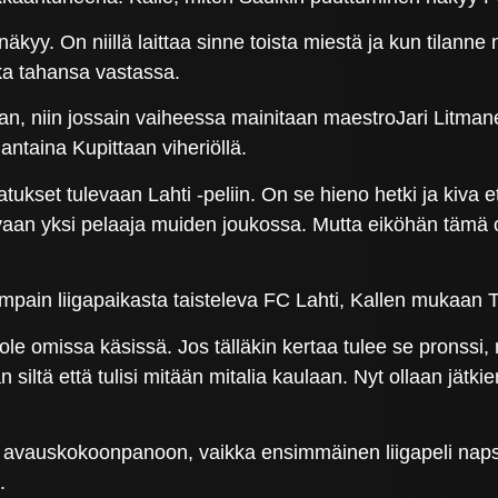
yy. On niillä laittaa sinne toista miestä ja kun tilanne n
ka tahansa vastassa.
an, niin jossain vaiheessa mainitaan maestroJari Litmane
antaina Kupittaan viheriöllä.
tukset tulevaan Lahti -peliin. On se hieno hetki ja kiva 
 vaan yksi pelaaja muiden joukossa. Mutta eiköhän tämä o
mpain liigapaikasta taisteleva FC Lahti, Kallen mukaan TP
le omissa käsissä. Jos tälläkin kertaa tulee se pronssi, n
 siltä että tulisi mitään mitalia kaulaan. Nyt ollaan jät
avauskokoonpanoon, vaikka ensimmäinen liigapeli napsaht
.