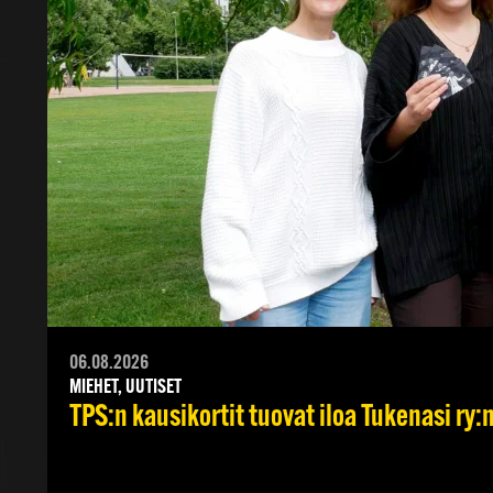
06.08.2026
MIEHET, UUTISET
TPS:n kausikortit tuovat iloa Tukenasi ry:n 