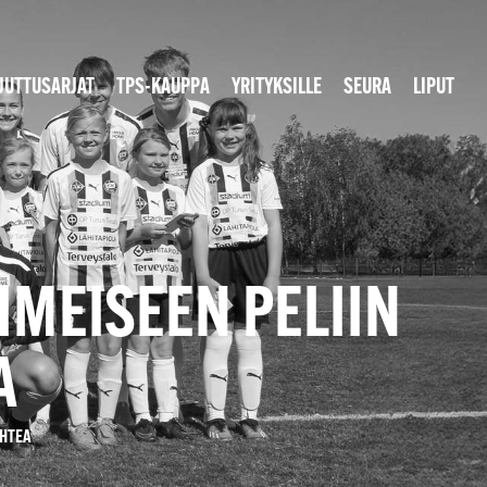
JUTTUSARJAT
TPS-KAUPPA
YRITYKSILLE
SEURA
LIPUT
IMEISEEN PELIIN
A
AHTEA