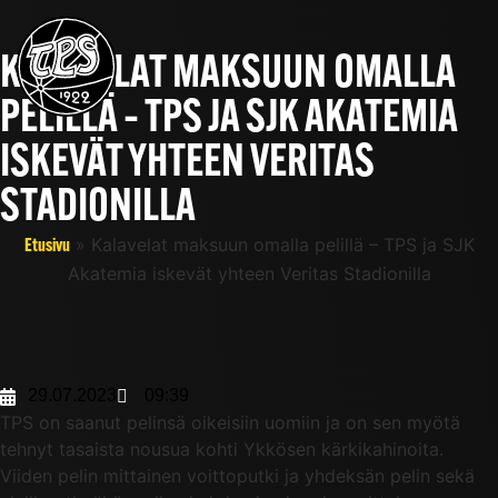
KALAVELAT MAKSUUN OMALLA
PELILLÄ – TPS JA SJK AKATEMIA
ISKEVÄT YHTEEN VERITAS
STADIONILLA
»
Kalavelat maksuun omalla pelillä – TPS ja SJK
Etusivu
Akatemia iskevät yhteen Veritas Stadionilla
29.07.2023
09:39
TPS on saanut pelinsä oikeisiin uomiin ja on sen myötä
tehnyt tasaista nousua kohti Ykkösen kärkikahinoita.
Viiden pelin mittainen voittoputki ja yhdeksän pelin sekä