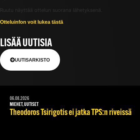
Ruutu näyttää ottelun suorana lähetyksenä.
.
Otteluinfon voit lukea tästä
LISÄÄ UUTISIA
UUTISARKISTO
06.08.2026
MIEHET, UUTISET
Theodoros Tsirigotis ei jatka TPS:n riveissä