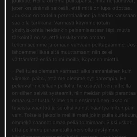
joukkue. Heillä on oma pelitapansa, mitä he jauhavat,
joten on sinänsä selkeää, että mitä on lupa odottaa.
Joukkue on todella potentiaalinen ja heidän kanssaan
saa olla tarkkana. Varmasti käymme jotain
yksityiskohtia heidänkin pelaamisestaan läpi, mutta
tärkeintä on se, että keskitymme omaan
tekemiseemme ja omaan vahvaan pelitapaamme. Jos
lähdemme liikaa sitä muuttamaan, niin se ei
välttämättä enää toimi meille, Koponen miettii.
– Peli tulee olemaan varmasti aika samanlainen kuin
viimeksi paitsi, että me olemme nyt parempia. He
pelaavat mielellään pallolla, he osaavat sen ja heillä
on siihen selvät systeemit, niin meidän pitää parantaa
omaa suoritusta. Viime pelin ensimmäinen jakso oli
tasaista vääntöä ja se olisi voinut kääntyä miten päin
vain. Toisella jaksolla meillä meni jokin pulla kurkkuun,
emmekä saaneet omaa peliä toimimaan. Siksi uskon,
että pelimme parannetulla versiolla pystymme
kilpailemaan paremmin heitä vastaan, Laurikainen