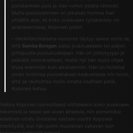
puristaminen pois ja olen voinut pelata rennosti.
Mutta puolustaminen on jokaisen homma ihan
ylhäältä alas, eli koko joukkueen työskentely on
avainasemassa, Koponen pohtii.
– Henkilökohtaisena nostonta täytyy sanoa myös se,
että
Samba Bengan
paluu joukkueeseen toi paljon
johtajuutta puolustuslinjaan. Hän on johtotyyppi jo
pelkällä olemuksellaan, mutta nyt hän myös ohjaa
linjaa enemmän kuin aikaisemmin. Hän on hoitanut
oman tonttinsa puolustuksen keskustassa niin hyvin,
että se rauhoittaa myös omalta osaltaan peliä,
Koponen kehuu.
Vaikka Koponen luonnollisesti kiitteleekin koko joukkueen
tekemistä ja tekee sen aivan aiheesta, niin esimerkiksi
edellinen ottelu Gnistania vastaan osoitti Koposen
merkitystä, kun hän poimi muutaman valtavan ison
torjunnan kriittisillä hetkillä.