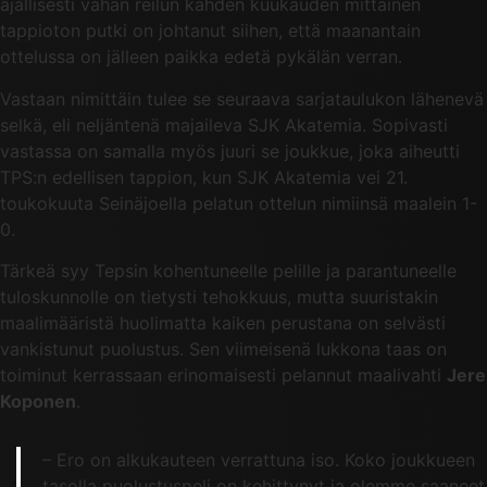
ajallisesti vähän reilun kahden kuukauden mittainen
tappioton putki on johtanut siihen, että maanantain
ottelussa on jälleen paikka edetä pykälän verran.
Vastaan nimittäin tulee se seuraava sarjataulukon lähenevä
selkä, eli neljäntenä majaileva SJK Akatemia. Sopivasti
vastassa on samalla myös juuri se joukkue, joka aiheutti
TPS:n edellisen tappion, kun SJK Akatemia vei 21.
toukokuuta Seinäjoella pelatun ottelun nimiinsä maalein 1-
0.
Tärkeä syy Tepsin kohentuneelle pelille ja parantuneelle
tuloskunnolle on tietysti tehokkuus, mutta suuristakin
maalimääristä huolimatta kaiken perustana on selvästi
vankistunut puolustus. Sen viimeisenä lukkona taas on
toiminut kerrassaan erinomaisesti pelannut maalivahti
Jere
Koponen
.
– Ero on alkukauteen verrattuna iso. Koko joukkueen
tasolla puolustuspeli on kehittynyt ja olemme saaneet