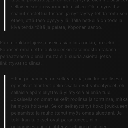
sellaisen suoritusvarmuuden siihen. Olen myös itse
saanut nostettua tasoani ja nyt täytyy tehdä töitä sen
eteen, että taso pysyy yllä. Tällä hetkellä on todella
kiva tehdä töitä ja pelata, Koponen sanoo.
Kuten joukkuelajeissa usein asian laita onkin, on sekä
Koposen oman että joukkueenkin tasonnoston takana
periaatteessa pieniä, mutta silti suuria asioita, jotka
linkittyvät toisiinsa.
– Kun pelaaminen on selkeämpää, niin luonnollisesti
epäselvät tilanteet pelin sisällä ovat vähentyneet, eli
sellaisia epämiellyttäviä yllätyksiä ei enää tule.
Jokaisella on omat selkeät roolinsa ja tonttinsa, mitkä
he myös hoitavat. Se on selkeyttänyt koko joukkueen
pelaamista ja rauhoittanut myös omaa aluettani. Ja
toki, kun tulokset ovat parantuneet, niin
pelaamisestani on lähtenyt sellainen liiallinen