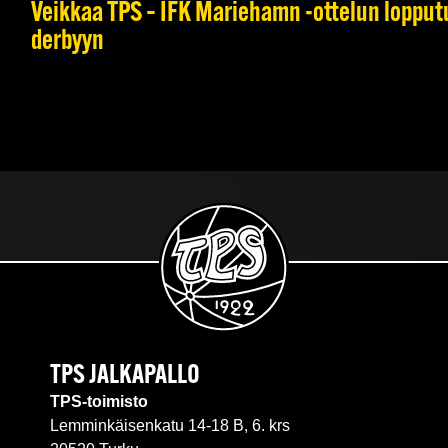
Veikkaa TPS – IFK Mariehamn -ottelun lopputul
derbyyn
TPS JALKAPALLO
TPS-toimisto
Lemminkäisenkatu 14-18 B, 6. krs