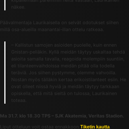
näkee.
Päävalmentaja Laurikaisella on selvät odotukset siihen
millä osa-alueilla maanantai-illan ottelu ratkeaa.
– Kallistun samojen asioiden puolelle, kuin ennen
Gnistan-peliäkin. Kyllä meidän täytyy uskaltaa tehdä
asioita samalla tavalla, reagoida molempiin suuntiin,
eli tilanteenvaihdoissa meidän pitää olla todella
teräviä. Jos siihen pystymme, olemme vahvoilla.
Nostan myös tälläkin kertaa erikoistilanteet esiin. He
ovat olleet niissä hyviä ja meidän täytyy tarkkaan
opiskella, että mitä sieltä on tulossa, Laurikainen
toteaa.
Ma 31.7. klo 18.30 TPS – SJK Akatemia, Veritas Stadion.
Liput otteluun voit ostaa ennakkoon
.
Tiketin kautta