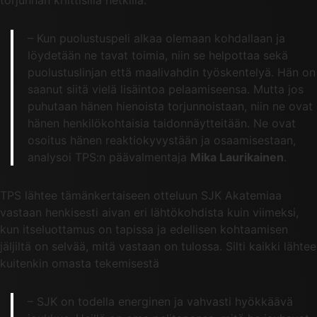
– Kun puolustuspeli alkaa olemaan kohdallaan ja
löydetään ne tavat toimia, niin se helpottaa sekä
puolustuslinjan että maalivahdin työskentelyä. Hän on
saanut siitä vielä lisäintoa pelaamiseensa. Mutta jos
puhutaan hänen hienoista torjunnoistaan, niin ne ovat
hänen henkilökohtaisia taidonnäytteitään. Ne ovat
osoitus hänen reaktiokyvystään ja osaamisestaan,
analysoi TPS:n päävalmentaja
Mika Laurikainen
.
TPS lähtee tämänkertaiseen otteluun SJK Akatemiaa
vastaan henkisesti aivan eri lähtökohdista kuin viimeksi,
kun itseluottamus on tapissa ja edellisen kohtaamisen
jäljiltä on selvää, mitä vastaan on tulossa. Silti kaikki lähtee
kuitenkin omasta tekemisestä
– SJK on todella energinen ja vahvasti hyökkäävä