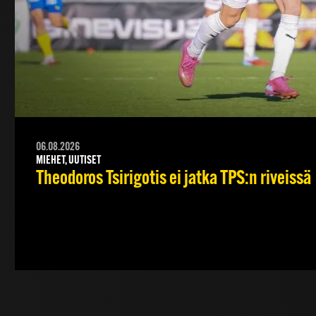
06.08.2026
MIEHET, UUTISET
Theodoros Tsirigotis ei jatka TPS:n riveissä