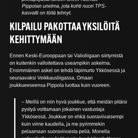
Pippolan unelma, jota kohti nuori TPS-
kasvatti on töitä tehnyt.
KILPAILU PAKOTTAA YKSILÖITÄ
KEHITTYMÄÄN
Ennen Keski-Eurooppaan tai Valioliigaan siirtymistä
on kuitenkin valloitettava useampikin askelma.
Ensimmäinen askel on tehdä läpimurto Ykkösessä ja
seuraavaksi Veikkausliigassa. Omaan
joukkueeseensa Pippola luottaa kuin vuoreen.
– Meillä on niin hyvä joukkue, että meidän pitäisi
pystyä voittamaan jokainen vastustaja
Ykkösessä. Joukkue on ehkä suoraviivaisempi
kuin viime kaudella, ja me pyrimmekin
pelaamaan suoraviivaista peliä. Monella