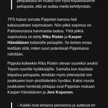
pelipaikalla on lisäksi niin hyvä kilpailutilanne
peliajasta, että se auttaa meitä kehittymään.
TPS halusi sorvata Pippolan kanssa heti
kaksivuotisen sopimuksen. Niin pitkä sopimus on
Palloseurassa harvinaista laatua. Yhtä pitkiä
sopimuksia on tehty
Riku Riskin
ja
Kasper
Hämäläisen
kaltaisille pelaajille. Se kertoo omaa
kieltään siitä, miten suuri potentiaali Pippolassa
nähdään.
Pippola kokeekin Riku Riskin olevan suureksi avuksi
Tepsin nuorille hyökkääjille. Samalla kun käydään
kilpailua peliajasta, tehdään myös yhteistyötä niin
joukkueen kuin yksilöidenkin hyväksi. Kaksi muuta
joukkueen henkistä johtajaa ovat Pippolan mukaan
Kasper Hämäläinen ja
Jere Koponen
.
– Kaikki ovat erilaisia persoonia ja auttavat eri