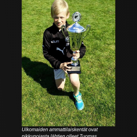
Ulkomaiden ammattilaiskentät ovat
pikkupojasta lähtien olleet Tuomas