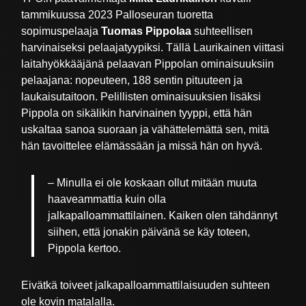
tammikuussa 2023 Palloseuran tuoretta
sopimuspelaaja
Tuomas Pippolaa
suhteellisen
harvinaiseksi pelaajatyypiksi. Tällä Laurikainen viittasi
laitahyökkääjänä pelaavan Pippolan ominaisuuksiin
pelaajana: nopeuteen, 188 sentin pituuteen ja
laukaisutaitoon. Pelillisten ominaisuuksien lisäksi
Pippola on sikälikin harvinainen tyyppi, että hän
uskaltaa sanoa suoraan ja vähättelemättä sen, mitä
hän tavoittelee elämässään ja missä hän on hyvä.
– Minulla ei ole koskaan ollut mitään muuta
haaveammattia kuin olla
jalkapalloammattilainen. Kaiken olen tähdännyt
siihen, että jonakin päivänä se käy toteen,
Pippola kertoo.
Eivätkä toiveet jalkapalloammattilaisuuden suhteen
ole kovin matalalla.