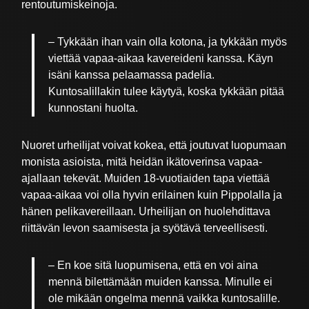
rentoutumiskeinoja.
– Tykkään ihan vain olla kotona, ja tykkään myös
viettää vapaa-aikaa kavereideni kanssa. Käyn
isäni kanssa pelaamassa padelia.
Kuntosalillakin tulee käytyä, koska tykkään pitää
kunnostani huolta.
Nuoret urheilijat voivat kokea, että joutuvat luopumaan
monista asioista, mitä heidän ikätoverinsa vapaa-
ajallaan tekevät. Muiden 18-vuotiaiden tapa viettää
vapaa-aikaa voi olla hyvin erilainen kuin Pippolalla ja
hänen pelikavereillaan. Urheilijan on huolehdittava
riittävän levon saamisesta ja syötävä terveellisesti.
– En koe sitä luopumisena, että en voi aina
mennä bilettämään muiden kanssa. Minulle ei
ole mikään ongelma mennä vaikka kuntosalille.