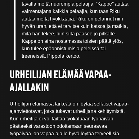
tavalla meitä nuorempia pelaajia. ”Kappe” auttaa
valmentajana kaikkia pelaajia, kun taas Riku
auttaa meitä hyökkääjiä. Riku on pelannut niin
hyvän uran, että ei tarvitse kuin katsoa ja matkia,
mitä hän tekee, niin sillä pääsee jo pitkälle.
Kappe on aina nostamassa toisten päätä ylös,
kun tulee epäonnistumisia peleissä tai
treeneissä, Pippola kertoo.
URHEILIJAN ELÄMÄÄ VAPAA-
AJALLAKIN
Urheilijan elämässä tärkeää on löytää sellaiset vapaa-
ajanviettotavat, jotka tukevat urheilijana kehittymistä.
Kun urheilija ei voi laittaa työkaluaan työpäivän
päätteeksi varastoon odottamaan seuraavaa
työpäivää, on vapaa-ajalle hyvä löytää terveellisiä