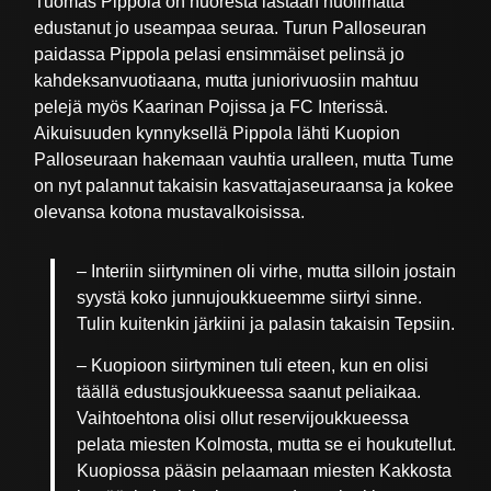
Tuomas Pippola on nuoresta iästään huolimatta
edustanut jo useampaa seuraa. Turun Palloseuran
paidassa Pippola pelasi ensimmäiset pelinsä jo
kahdeksanvuotiaana, mutta juniorivuosiin mahtuu
pelejä myös Kaarinan Pojissa ja FC Interissä.
Aikuisuuden kynnyksellä Pippola lähti Kuopion
Palloseuraan hakemaan vauhtia uralleen, mutta Tume
on nyt palannut takaisin kasvattajaseuraansa ja kokee
olevansa kotona mustavalkoisissa.
– Interiin siirtyminen oli virhe, mutta silloin jostain
syystä koko junnujoukkueemme siirtyi sinne.
Tulin kuitenkin järkiini ja palasin takaisin Tepsiin.
– Kuopioon siirtyminen tuli eteen, kun en olisi
täällä edustusjoukkueessa saanut peliaikaa.
Vaihtoehtona olisi ollut reservijoukkueessa
pelata miesten Kolmosta, mutta se ei houkutellut.
Kuopiossa pääsin pelaamaan miesten Kakkosta