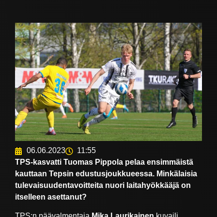
06.06.2023
11:55
TPS-kasvatti Tuomas Pippola pelaa ensimmäistä
kauttaan Tepsin edustusjoukkueessa. Minkälaisia
tulevaisuudentavoitteita nuori laitahyökkääjä on
itselleen asettanut?
TPS:n päävalmentaja
Mika Laurikainen
kuvaili