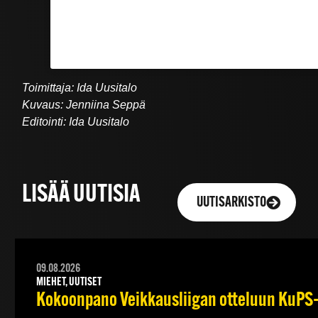
Toimittaja: Ida Uusitalo
Kuvaus: Jenniina Seppä
Editointi: Ida Uusitalo
LISÄÄ UUTISIA
UUTISARKISTO
09.08.2026
MIEHET, UUTISET
Kokoonpano Veikkausliigan otteluun KuPS–T