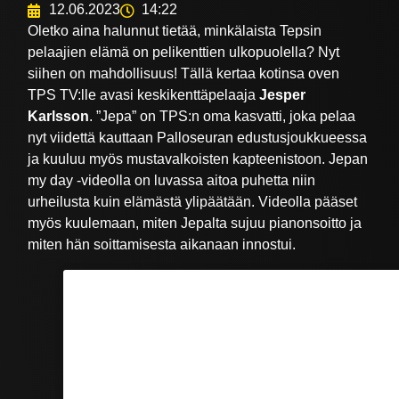
12.06.2023
14:22
Oletko aina halunnut tietää, minkälaista Tepsin
pelaajien elämä on pelikenttien ulkopuolella? Nyt
siihen on mahdollisuus! Tällä kertaa kotinsa oven
TPS TV:lle avasi keskikenttäpelaaja
Jesper
Karlsson
. ”Jepa” on TPS:n oma kasvatti, joka pelaa
nyt viidettä kauttaan Palloseuran edustusjoukkueessa
ja kuuluu myös mustavalkoisten kapteenistoon. Jepan
my day -videolla on luvassa aitoa puhetta niin
urheilusta kuin elämästä ylipäätään. Videolla pääset
myös kuulemaan, miten Jepalta sujuu pianonsoitto ja
miten hän soittamisesta aikanaan innostui.