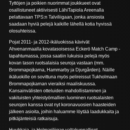
Tyttöjen ja poikien nuorimmat joukkueet ovat
osallistuneet aktiivisesti LähiTapiola Areenalla
pelattavaan TPS:n Talviliigaan, jonka ansiosta
saadaan hyviä pelejä kaikille lähellä kotia hyvissä
olosuhteissa.
Pojat 2011- ja 2012-ikäluokissa kävivät
Ahvenanmaalla kovatasoisessa Eckerö Match Camp -
tapahtumassa, jossa saatiin lukuisia pelejä myös
kovan tason ruotsalaisia seuroja vastaan (mm.
Brommapojkarna, Hammarby ja Djurgården). Näille
ikäluokille on sovittuna myös pelireissut Tukholmaan
Brommapojkarnan vieraiksi maaliskuussa.
Kansainvälisten otteluiden mahdollistaminen ja
vakituisten yhteistyömallien luominen ruotsalaisten
seurojen kanssa ovat nyt koronavuosien haasteiden
jälkeen asioita, joihin haluamme löytää laadukkaita ja
pitkäjänteisiä ratkaisuja.
Huuhkaja- ja Helmariliigan valtakunnalliset