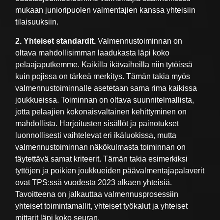
mukaan junioripuolen valmentajien kanssa yhteisiin
tilaisuuksiin.
2. Yhteiset standardit.
Valmennustoiminnan on
oltava mahdollisimman laadukasta läpi koko
pelaajaputkemme. Kaikilla ikävaiheilla niin tytöissä
kuin pojissa on tärkeä merkitys. Tämän takia myös
valmennustoiminnalle asetetaan sama rima kaikissa
joukkueissa. Toiminnan on oltava suunnitelmallista,
jotta pelaajien kokonaisvaltainen kehittyminen on
mahdollista. Harjoitusten sisällöt ja painotukset
luonnollisesti vaihtelevat eri ikäluokissa, mutta
valmennustoiminnan näkökulmasta toiminnan on
täytettävä samat kriteerit. Tämän takia esimerkiksi
tyttöjen ja poikien joukkueiden päävalmentajapalaverit
ovat TPS:ssä vuodesta 2023 alkaen yhteisiä.
Tavoitteena on jalkauttaa valmennusprosessiin
yhteiset toimintamallit, yhteiset työkalut ja yhteiset
mittarit läpi koko seuran.