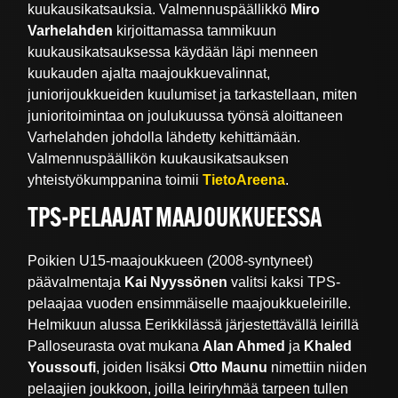
kuukausikatsauksia. Valmennuspäällikkö
Miro
Varhelahden
kirjoittamassa tammikuun
kuukausikatsauksessa käydään läpi menneen
kuukauden ajalta maajoukkuevalinnat,
juniorijoukkueiden kuulumiset ja tarkastellaan, miten
junioritoimintaa on joulukuussa työnsä aloittaneen
Varhelahden johdolla lähdetty kehittämään.
Valmennuspäällikön kuukausikatsauksen
yhteistyökumppanina toimii
TietoAreena
.
TPS-PELAAJAT MAAJOUKKUEESSA
Poikien U15-maajoukkueen (2008-syntyneet)
päävalmentaja
Kai Nyyssönen
valitsi kaksi TPS-
pelaajaa vuoden ensimmäiselle maajoukkueleirille.
Helmikuun alussa Eerikkilässä järjestettävällä leirillä
Palloseurasta ovat mukana
Alan Ahmed
ja
Khaled
Youssoufi
, joiden lisäksi
Otto Maunu
nimettiin niiden
pelaajien joukkoon, joilla leiriryhmää tarpeen tullen