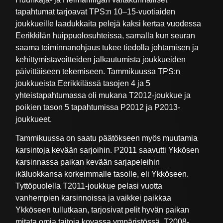
tapahtumat tarjoavat TPS:n 10–15-vuotiaiden
joukkueille laadukkaita pelejä kaksi kertaa vuodessa
Eerikkilän huippuolosuhteissa, samalla kun seuran
saama toiminnanohjaus tukee tiedolla johtamisen ja
kehittymistavoitteiden jalkautumista joukkueiden
päivittäiseen tekemiseen. Tammikuussa TPS:n
joukkueista Eerikkilässä tasojen 4 ja 5
yhteistapahtumassa oli mukana T2012-joukkue ja
poikien tason 5 tapahtumissa P2012 ja P2013-
joukkueet.
Tammikuussa on saatu päätökseen myös muutamia
karsintoja kevään sarjoihin. P2011 saavutti Ykkösen
karsinnassa paikan kevään sarjapeleihin
ikäluokkansa korkeimmalle tasolle, eli Ykköseen.
Tyttöpuolella T2011-joukkue pelasi vuotta
vanhempien karsinnoissa ja vaikkei paikkaa
Ykköseen tullutkaan, tarjosivat pelit hyvän paikan
mitata omia taitoja kovassa ympäristössä. T2008-