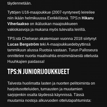
täydennetään.
Tyttöjen U16-maajoukkue (2007-syntyneet) leireilee
niin ikään helmikuussa Eerikkilässä. TPS:n
Hikaru
Viherlaakso
on ikäluokan maajoukkueen
vakiokasvoja ja mukana myös tulevalla leirillä.
TPS:stä Chelsean akatemiaan vuonna 2018 siirtynyt
Lucas Bergström
teki A-maajoukkuedebyyttinsä
tammikuun alussa Ruotsia vastaan. Turun Palloseura
onnittelee nuorta maalivahtia ensimmäisestä ottelusta
Huuhkajien paidassa!
TPS:N JUNIORIJOUKKUEET
Talvesta huolimatta lasten ja nuorten pelitoiminta on
harjoitusotteluiden, turnausten ja muutamien
sarjojenkin osalta täydessä käynnissä. Tässä
muutamia nostoja alkuvuoden ottelutapahtumista: