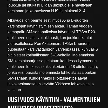
joukkue jäi niukasti Liigan ulkopuolelle hävittyään
karsinnan jatko-ottelussa HJS:lle niukasti 2–4.
Alkuvuosi on perinteisesti myös A- ja B-nuorten
karsintojen käynnistymisen aikaa. Tämän vuoden
kamppailu SM-sarjapaikoista käynnistyi TPS:n P20-
juokkueen osalta voitokkaasti, kun joukkue kaatoi
vierasottelussa Pori Akatemian. TPS:n B-juniorit
puolestaan kärsivät tappion Järvenpäässä, kun JäPS
piti pisteet kotihallissaan 3–1-voitolla. Molemmissa
SM-karsintasarjoissa pelataan kahdessa kymmenen
joukkueen lohkossa kaksinkertainen 18 ottelun sarja,
jonka viisi parasta molemmista lohkoista saa paikan
SM-sarjaan. Kuudenneksi sijoittuneet pelaavat
jatkokarsintaottelun kevään Ykkösen lohkovoittajia
vastaan.
UUSI VUOSI KÄYNTIIN – VALMENTAJIEN