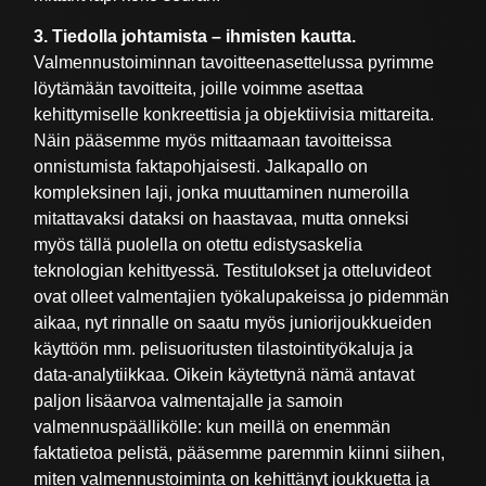
3. Tiedolla johtamista – ihmisten kautta.
Valmennustoiminnan tavoitteenasettelussa pyrimme
löytämään tavoitteita, joille voimme asettaa
kehittymiselle konkreettisia ja objektiivisia mittareita.
Näin pääsemme myös mittaamaan tavoitteissa
onnistumista faktapohjaisesti. Jalkapallo on
kompleksinen laji, jonka muuttaminen numeroilla
mitattavaksi dataksi on haastavaa, mutta onneksi
myös tällä puolella on otettu edistysaskelia
teknologian kehittyessä. Testitulokset ja otteluvideot
ovat olleet valmentajien työkalupakeissa jo pidemmän
aikaa, nyt rinnalle on saatu myös juniorijoukkueiden
käyttöön mm. pelisuoritusten tilastointityökaluja ja
data-analytiikkaa. Oikein käytettynä nämä antavat
paljon lisäarvoa valmentajalle ja samoin
valmennuspäällikölle: kun meillä on enemmän
faktatietoa pelistä, pääsemme paremmin kiinni siihen,
miten valmennustoiminta on kehittänyt joukkuetta ja