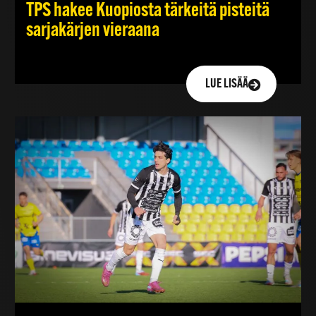
TPS hakee Kuopiosta tärkeitä pisteitä
sarjakärjen vieraana
LUE LISÄÄ