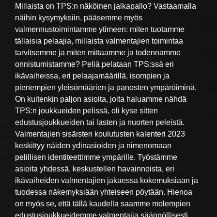
Millaista on TPS:n näköinen jalkapallo? Vastaamalla
näihin kysymyksiin, pääsemme myös
valmennustoimintamme ytimeen: miten tuotamme
tällaisia pelaajia, millaista valmentajien toimintaa
tarvitsemme ja miten mittaamme ja todennamme
onnistumistamme? Peliä pelataan TPS:ssä eri
ikävaiheissa, eri pelaajamäärillä, isompien ja
pienempien yleisömäärien ja panosten ympäröiminä.
On kuitenkin paljon asioita, joita haluamme nähdä
TPS:n joukkueiden pelissä, oli kyse sitten
edustusjoukkueiden tai lasten ja nuorten peleistä.
Valmentajien sisäisten koulutusten kalenteri 2023
keskittyy näiden ydinasioiden ja nimenomaan
pelillisen identiteettimme ympärille. Työstämme
asioita yhdessä, keskustellen havainnoista, eri
ikävaiheiden valmentajien jakaessa kokemuksiaan ja
tuodessa näkemyksiään yhteiseen pöytään. Hienoa
on myös se, että tällä kaudella saamme molempien
edustusjoukkueidemme valmentajia säännöllisesti