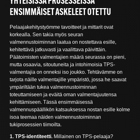
YHTEISISSÄ PROSESSEISSA
ENSIMMÄISET ASKELEET OTETTU
Pelaajakehitystyömme tavoitteet ja mittarit ovat
korkealla. Sen takia myös seuran
valmennustoiminnan laatua on nostettava esille,
kehitettävä jatkuvasti ja vaalittava päivittäin.
Päätoimisten valmentajien määrä seurassa on pieni,
mutta osaavia, sitoutuneita ja intohimoisia TPS-
valmentajia on onneksi iso joukko. Tehtävämme on
tarjota näille valmentajille ympäristö, jossa he saavat
ympäriltään tukea valmennustoiminnan
toteuttamiseen ja eväitä oman valmentajuutensa
kehittämiseen. Tässä ensimmäisessä
valmennuspäällikön katsauksessa nostan esille kolme
isoa teemaa näiden valmennustoiminnan
tukiprosessien tiimoilta.
1. TPS-identiteetti.
Millainen on TPS-pelaaja?