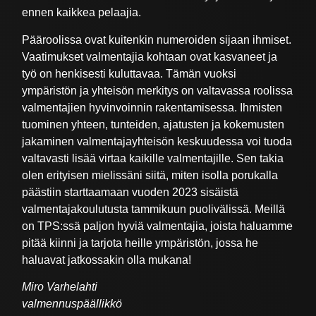
ennen kaikkea pelaajia.
Pääroolissa ovat kuitenkin numeroiden sijaan ihmiset.
Vaatimukset valmentajia kohtaan ovat kasvaneet ja
työ on henkisesti kuluttavaa. Tämän vuoksi
ympäristön ja yhteisön merkitys on valtavassa roolissa
valmentajien hyvinvoinnin rakentamisessa. Ihmisten
tuominen yhteen, tunteiden, ajatusten ja kokemusten
jakaminen valmentajayhteisön keskuudessa voi tuoda
valtavasti lisää virtaa kaikille valmentajille. Sen takia
olen erityisen mielissäni siitä, miten isolla porukalla
päästiin starttaamaan vuoden 2023 sisäistä
valmentajakoulutusta tammikuun puolivälissä. Meillä
on TPS:ssä paljon hyviä valmentajia, joista haluamme
pitää kiinni ja tarjota heille ympäristön, jossa he
haluavat jatkossakin olla mukana!
Miro Varhelahti
valmennuspäällikkö