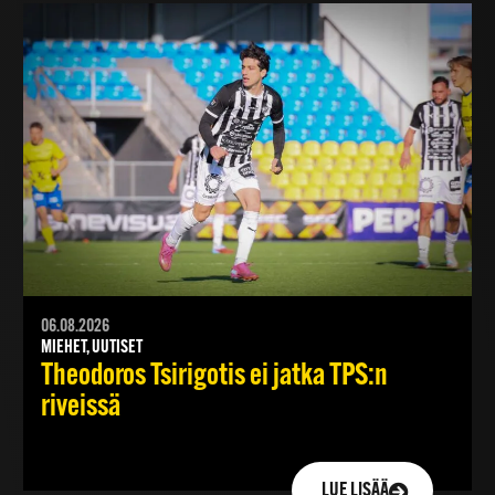
06.08.2026
MIEHET, UUTISET
Theodoros Tsirigotis ei jatka TPS:n
riveissä
LUE LISÄÄ