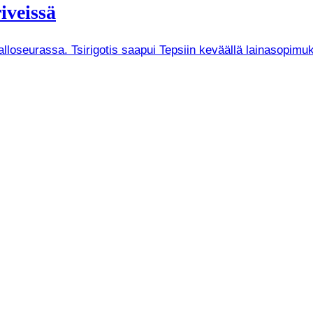
iveissä
Palloseurassa. Tsirigotis saapui Tepsiin keväällä lainasopi