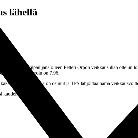
s lähellä
istulosvedon kilpailijana olleen Petteri Orpon veikkaus illan ottelun l
sen tulosvedon kerroin on 7,96.
a kaksi julkkistulosvetoa on osunut ja TPS lahjoittaa nämä veikkausvoitt
i kaudella!