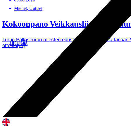
Miehet, Uutiset
Kokoonpano Veikkausliigan otteluun
Turun Palloseuran miesten edustusjoukkue kohtaa tänään Ve
LUE LISÄÄ
ottelun[…]