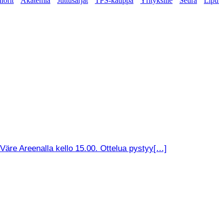
iorit
Akatemia
Juttusarjat
TPS-kauppa
Yrityksille
Seura
Lipu
äre Areenalla kello 15.00. Ottelua pystyy[…]