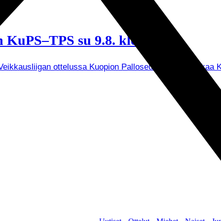
 KuPS–TPS su 9.8. klo 15.00
ikkausliigan ottelussa Kuopion Palloseuran. Ottelu alkaa K