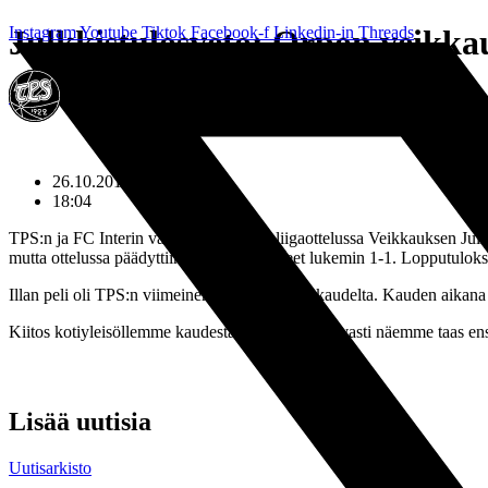
Mene
Instagram
Julkkistulosveto: Orpon veikkau
Youtube
Tiktok
Facebook-f
Linkedin-in
Threads
sisältöön
»
Julkkistulosveto: Orpon veikkaus lähellä
Etusivu
26.10.2011
18:04
TPS:n ja FC Interin välisessä Veikkausliigaottelussa Veikkauksen Julkk
mutta ottelussa päädyttiin tasaamaan pisteet lukemin 1-1. Lopputulok
Illan peli oli TPS:n viimeinen kotiottelu tältä kaudelta. Kauden aikan
Kiitos kotiyleisöllemme kaudesta 2011! Toivottavasti näemme taas ens
Lisää uutisia
Uutisarkisto