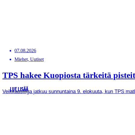
07.08.2026
Miehet, Uutiset
TPS hakee Kuopiosta tärkeitä pistei
LUE LISÄÄ
Veikkausliiga jatkuu sunnuntaina 9. elokuuta, kun TPS ma