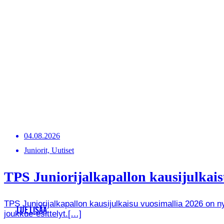
04.08.2026
Juniorit, Uutiset
TPS Juniorijalkapallon kausijulkaisu
TPS Juniorijalkapallon kausijulkaisu vuosimallia 2026 on
LUE LISÄÄ
joukkue-esittelyt.[…]