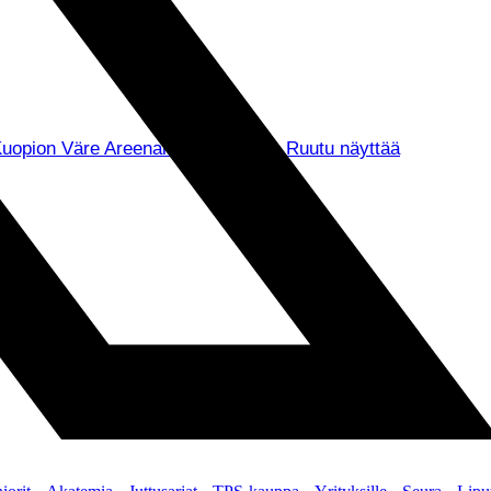
uopion Väre Areenalla kello 15.00. Ruutu näyttää