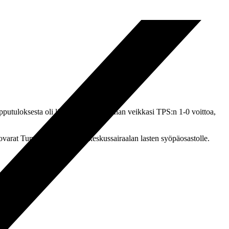
opputuloksesta oli lähellä osua. Orpohan veikkasi TPS:n 1-0 voittoa,
ovarat Turun yliopistollisen keskussairaalan lasten syöpäosastolle.