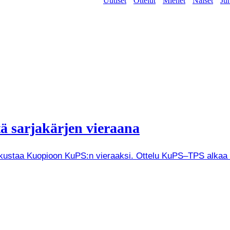
Uutiset
Ottelut
Miehet
Naiset
Jun
tä sarjakärjen vieraana
tkustaa Kuopioon KuPS:n vieraaksi. Ottelu KuPS–TPS alkaa V