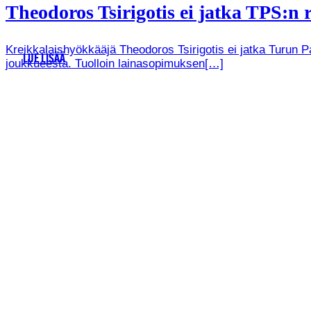
Theodoros Tsirigotis ei jatka TPS:n r
Kreikkalaishyökkääjä Theodoros Tsirigotis ei jatka Turun 
LUE LISÄÄ
joukkueesta. Tuolloin lainasopimuksen[…]