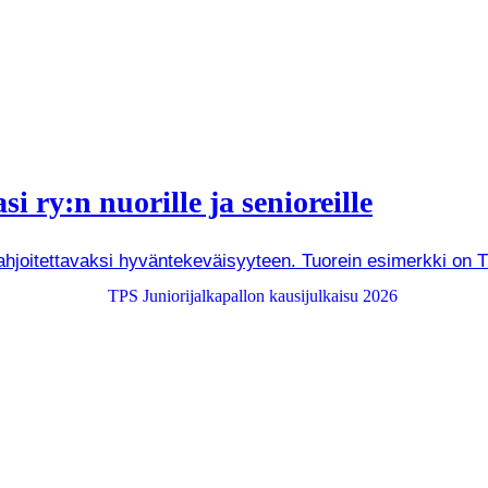
i ry:n nuorille ja senioreille
joitettavaksi hyväntekeväisyyteen. Tuorein esimerkki on Tuken