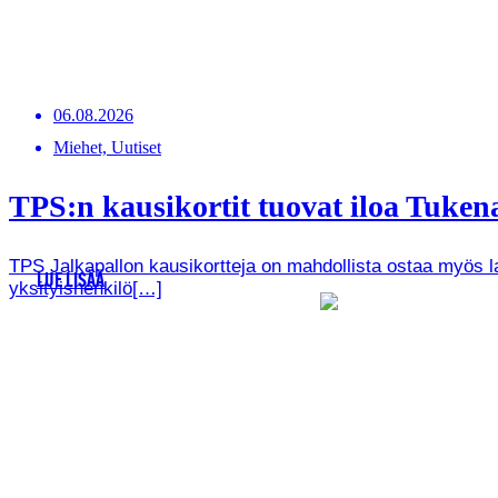
06.08.2026
Miehet, Uutiset
TPS:n kausikortit tuovat iloa Tukenas
TPS Jalkapallon kausikortteja on mahdollista ostaa myös lah
LUE LISÄÄ
yksityishenkilö[…]