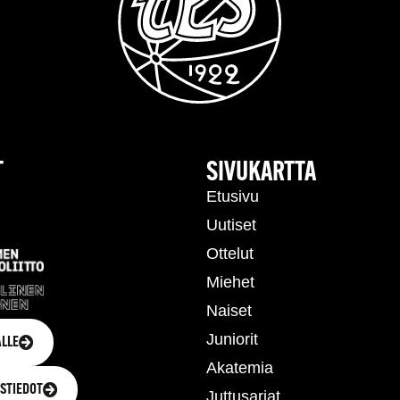
T
SIVUKARTTA
Etusivu
Uutiset
Ottelut
Miehet
Naiset
Juniorit
LLE
Akatemia
STIEDOT
Juttusarjat