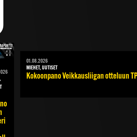
01.08.2026
MIEHET, UUTISET
2026
Kokoonpano Veikkausliigan otteluun TPS
,
T
ino
n
eri