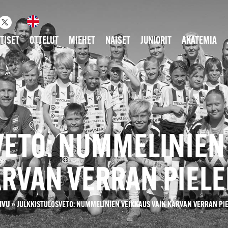
TISET
OTTELUT
MIEHET
NAISET
JUNIORIT
AKATEMIA
VETO: NUMMELINIEN 
RVAN VERRAN PIEL
IVU
»
JULKKISTULOSVETO: NUMMELINIEN VEIKKAUS VAIN KARVAN VERRAN PI