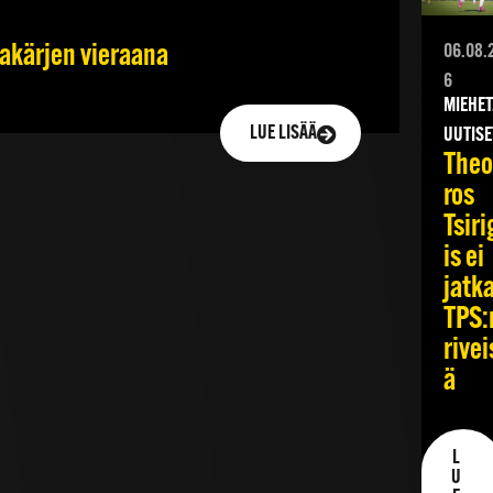
jakärjen vieraana
06.08.
6
MIEHET
LUE LISÄÄ
UUTISE
Theo
ros
Tsiri
is ei
jatk
TPS:
rivei
ä
L
U