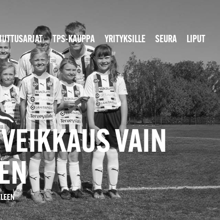
JUTTUSARJAT
TPS-KAUPPA
YRITYKSILLE
SEURA
LIPUT
VEIKKAUS VAIN
EEN
ELEEN