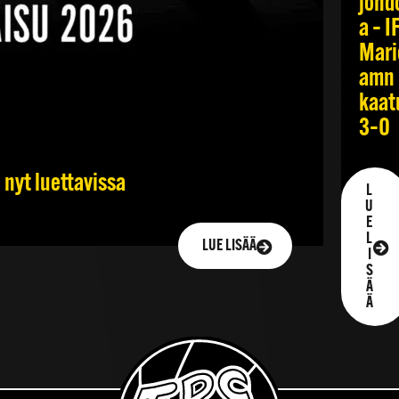
johd
a – I
Mari
amn
kaat
3–0
 nyt luettavissa
L
U
E
L
LUE LISÄÄ
I
S
Ä
Ä