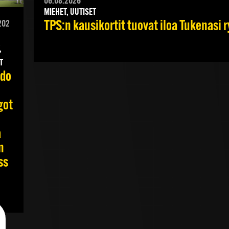
06.08.2026
MIEHET, UUTISET
TPS:n kausikortit tuovat iloa Tukenasi ry
202
,
T
do
got
a
n
ss