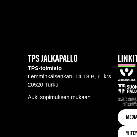
TPS JALKAPALLO
LINKI
TPS-toimisto
Lemminkäisenkatu 14-18 B, 6. krs
20520 Turku
Auki sopimuksen mukaan
MEDIA
YHTEY