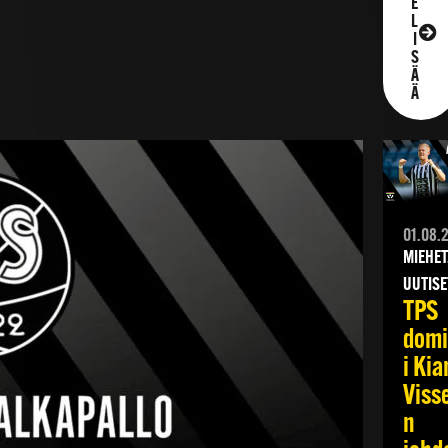
E
L
I
S
Ä
Ä
01.08.
MIEHET
UUTISE
TPS
dom
i Kia
Viss
n