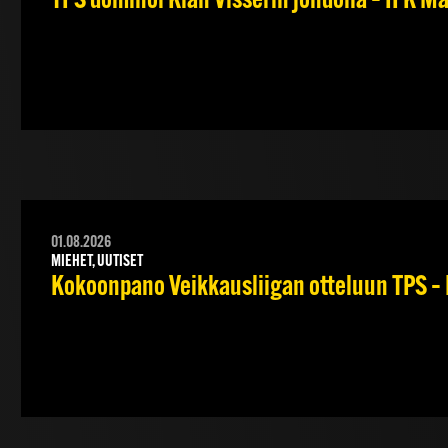
TPS dominoi Kian Visserin johdolla – IFK 
01.08.2026
MIEHET, UUTISET
Kokoonpano Veikkausliigan otteluun TPS – 