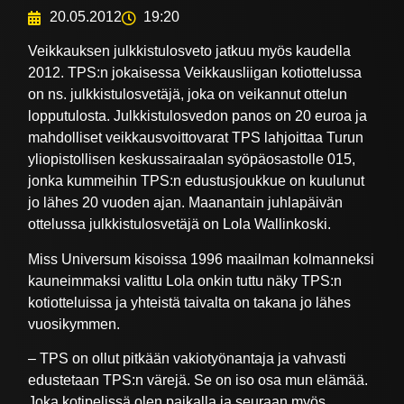
20.05.2012
19:20
Veikkauksen julkkistulosveto jatkuu myös kaudella
2012. TPS:n jokaisessa Veikkausliigan kotiottelussa
on ns. julkkistulosvetäjä, joka on veikannut ottelun
lopputulosta. Julkkistulosvedon panos on 20 euroa ja
mahdolliset veikkausvoittovarat TPS lahjoittaa Turun
yliopistollisen keskussairaalan syöpäosastolle 015,
jonka kummeihin TPS:n edustusjoukkue on kuulunut
jo lähes 20 vuoden ajan. Maanantain juhlapäivän
ottelussa julkkistulosvetäjä on Lola Wallinkoski.
Miss Universum kisoissa 1996 maailman kolmanneksi
kauneimmaksi valittu Lola onkin tuttu näky TPS:n
kotiotteluissa ja yhteistä taivalta on takana jo lähes
vuosikymmen.
– TPS on ollut pitkään vakiotyönantaja ja vahvasti
edustetaan TPS:n värejä. Se on iso osa mun elämää.
Joka kotipelissä olen paikalla ja seuraan myös