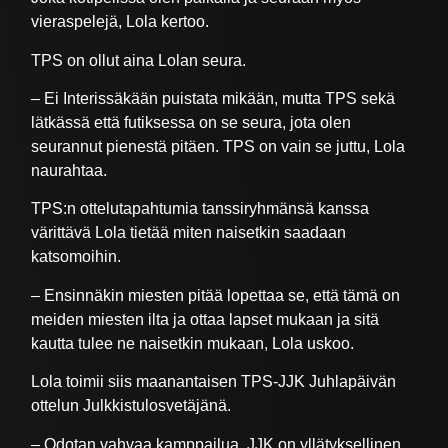
vieraspelejä, Lola kertoo.
TPS on ollut aina Lolan seura.
– Ei Interissäkään puistata mikään, mutta TPS sekä
lätkässä että futiksessa on se seura, jota olen
seurannut pienestä pitäen. TPS on vain se juttu, Lola
naurahtaa.
TPS:n ottelutapahtumia tanssiryhmänsä kanssa
värittävä Lola tietää miten naisetkin saadaan
katsomoihin.
– Ensinnäkin miesten pitää lopettaa se, että tämä on
meiden miesten ilta ja ottaa lapset mukaan ja sitä
kautta tulee ne naisetkin mukaan, Lola uskoo.
Lola toimii siis maanantaisen TPS-JJK Juhlapäivän
ottelun Julkkistulosvetäjänä.
– Odotan vahvaa kamppailua. JJK on yllätyksellinen