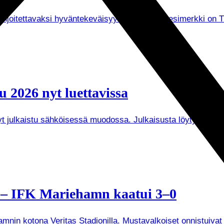
joitettavaksi hyväntekeväisyyteen. Tuorein esimerkki on Tuken
 2026 nyt luettavissa
 nyt julkaistu sähköisessä muodossa. Julkaisusta löytyy mu
a – IFK Mariehamn kaatui 3–0
mnin kotona Veritas Stadionilla. Mustavalkoiset onnistuivat