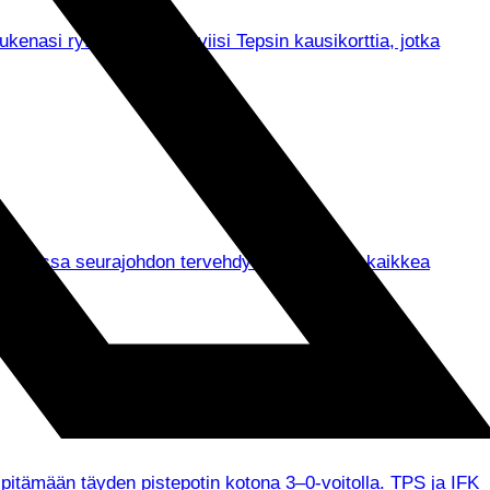
asi ry:lle lahjoitetut viisi Tepsin kausikorttia, jotka
un muassa seurajohdon tervehdykset ja ennen kaikkea
 pitämään täyden pistepotin kotona 3–0-voitolla. TPS ja IFK