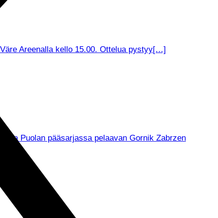
äre Areenalla kello 15.00. Ottelua pystyy[…]
muksella Puolan pääsarjassa pelaavan Gornik Zabrzen