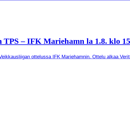
 TPS – IFK Mariehamn la 1.8. klo 15
kkausliigan ottelussa IFK Mariehamnin. Ottelu alkaa Veritas