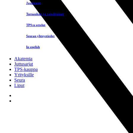
Joukkueet
Turnaukset ja tapahtumat
TPS:n ottelut
Seuran yhteystiedot
In english
Akatemia
Juttusarjat
TPS-kauppa
Yrityksille
Seura
Liput