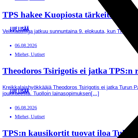
TPS hakee Kuopiosta tärkeitä pistei
LUE LISÄÄ
Veikkausliiga jatkuu sunnuntaina 9. elokuuta, kun TPS ma
06.08.2026
Miehet, Uutiset
Theodoros Tsirigotis ei jatka TPS:n r
Kreikkalaishyökkääjä Theodoros Tsirigotis ei jatka Turun 
LUE LISÄÄ
joukkueesta. Tuolloin lainasopimuksen[…]
06.08.2026
Miehet, Uutiset
TPS:n kausikortit tuovat iloa Tukenas