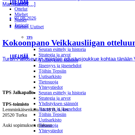
LUE LISÄÄ
Uutiset
Mariehamn[…]
Ottelut
Miehet
01.08.2026
Naiset
Juniorit
Miehet, Uutiset
TPS
Kokoonpano Veikkausliigan otteluun
Seuran esittely ja historia
Strategia ja arvot
LUE LISÄÄ
Turun Palloseuran miesten edustusjoukkue kohtaa tänään Vei
Yhdistyksen säännöt
Jäsenyys ja jäsenehdot
Töihin Tepsiin
Uutisarkisto
Tietosuoja
Yhteystiedot
TPS Jalkapallo
Seuran esittely ja historia
Strategia ja arvot
Yhdistyksen säännöt
TPS-toimisto
Jäsenyys ja jäsenehdot
Lemminkäisenkatu 14-18 B, 6. krs
Töihin Tepsiin
20520 Turku
Uutisarkisto
Tietosuoja
Auki sopimuksen mukaan
Yhteystiedot