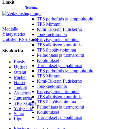
Linkit
Toiminta
TPS perhefutis ja temppukoulu
TPS Mimmit
Medialle
Kimi-Tiikerin Futiskerho
Yhteystiedot
Joukkuetoiminta
Uutisten RSS-syöte
Erityisryhmien toiminta
TPS aikuisten kuntofutis
TPS iltapäivätoiminta
Sivukartta
Pelinohjaus ja tuomarointi
Koulutukset
Etusivu
Turnaukset ja tapahtumat
Uutiset
TPS perhefutis ja temppukoulu
Ottelut
TPS Mimmit
Miehet
Kimi-Tiikerin Futiskerho
Naiset
Joukkuetoiminta
Juniorit
Erityisryhmien toiminta
Akatemia
TPS aikuisten kuntofutis
Juttusarjat
TPS iltapäivätoiminta
TPS-kauppa
Pelinohjaus ja tuomarointi
Yrityksille
Koulutukset
Seura
Turnaukset ja tapahtumat
Liput
Etusivu