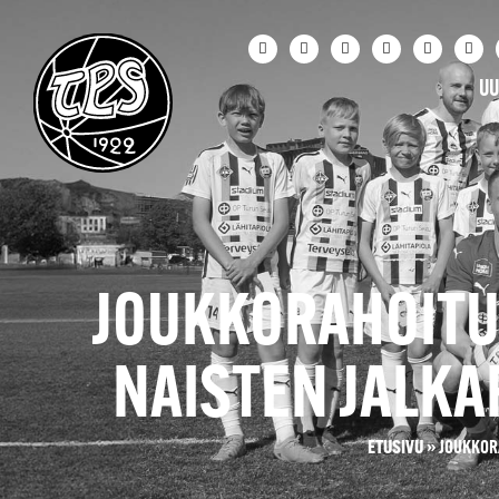
UU
JOUKKORAHOITU
NAISTEN JALKA
ETUSIVU
»
JOUKKOR