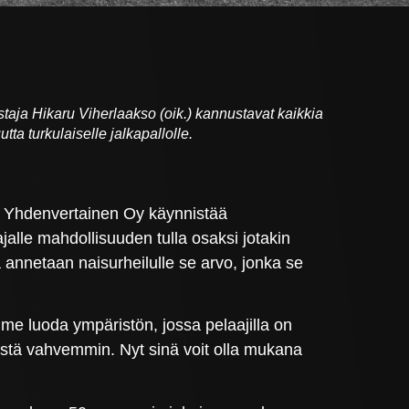
taja Hikaru Viherlaakso (oik.) kannustavat kaikkia
 turkulaiselle jalkapallolle.
, Yhdenvertainen Oy käynnistää
tajalle mahdollisuuden tulla osaksi jotakin
a annetaan naisurheilulle se arvo, jonka se
me luoda ympäristön, jossa pelaajilla on
istä vahvemmin. Nyt sinä voit olla mukana