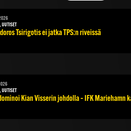
2026
, UUTISET
oros Tsirigotis ei jatka TPS:n riveissä
2026
, UUTISET
dominoi Kian Visserin johdolla – IFK Mariehamn k