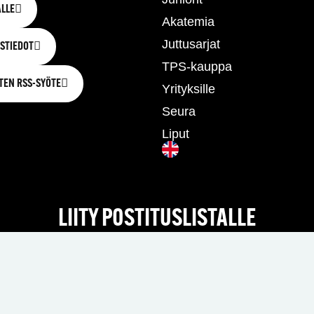
LLE
Akatemia
Juttusarjat
STIEDOT
TPS-kauppa
TEN RSS-SYÖTE
Yrityksille
Seura
Liput
LIITY POSTITUSLISTALLE