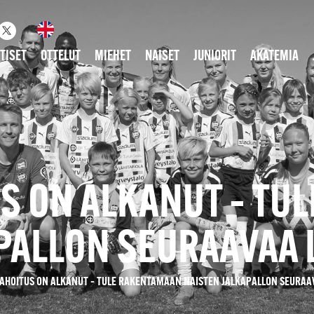
TISET
OTTELUT
MIEHET
NAISET
JUNIORIT
AKATEMIA
S ON ALKANUT – TU
PALLON SEURAAVAA
AHOITUS ON ALKANUT – TULE RAKENTAMAAN NAISTEN JALKAPALLON SEURAA