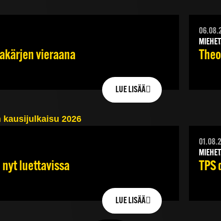
06.08.
MIEHET
jakärjen vieraana
Theod
LUE LISÄÄ
01.08.
MIEHET
TPS 
 nyt luettavissa
LUE LISÄÄ