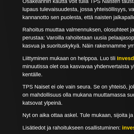
Osakeannin kautta voit tulla TPS Naisten taus
lupaus tulevaisuudesta, jossa yhteisöllisyys, va
kannanotto sen puolesta, että naisten jalkapallo
Rahoitus muuttaa valmennuksen, olosuhteet ja m
perustaa: Varoilla rahoitetaan uusia pelaajaso
kasvua ja suorituskykyä. Näin rakennamme ympär
Liittyminen mukaan on helppoa. Luo tili
Invesd
minuutissa olet osa kasvavaa yhdenvertaista yh
kentälle.
TPS Naiset ei ole vain seura. Se on yhteisö,
on mahdollisuus olla mukana muuttamassa suom
katsovat ylpeinä.
Nyt on aika ottaa askel. Tule mukaan, sijoita ja
Lisätiedot ja rahoitukseen osallistuminen:
inve