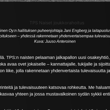
nen Oy:n hallituksen puheenjohtaja Jani Engberg ja laitapuolus
tukseen – yhdessä rakennetaan yhdenvertaisempaa tulevaisuutta
Kuva: Juuso Anteroinen
ä. TPS:n naisten pelaaman jalkapallon uusi osakeyhtiö
oka avaa ovet jokaiselle – kannattajalle, tukijalle ja sijoit
 liike, jolla rakennetaan yhdenvertaista tulevaisuutta j
inteitä ja tulevaisuuteen katsovaa rohkeutta. Me haluam
ö kasvaa yhteen ja jossa mustavalkoinen sydän sykkii ent