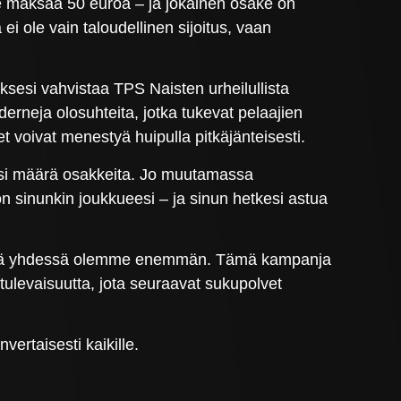
e maksaa 50 euroa – ja jokainen osake on
ei ole vain taloudellinen sijoitus, vaan
ksesi vahvistaa TPS Naisten urheilullista
erneja olosuhteita, jotka tukevat pelaajien
 voivat menestyä huipulla pitkäjänteisesti.
amasi määrä osakkeita. Jo muutamassa
n sinunkin joukkueesi – ja sinun hetkesi astua
n, että yhdessä olemme enemmän. Tämä kampanja
levaisuutta, jota seuraavat sukupolvet
vertaisesti kaikille.