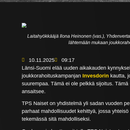
Laitahyökkääjä Ilona Heinonen (vas.), Yhdenvertai
lähtemään mukaan joukkorahoi
10.11.2025
09:17
Länsi-Suomi elää uuden aikakauden kynnyksell
joukkorahoituskampanjan
Invesdorin
kautta, j
suurempaa. Tämä ei ole pelkkä sijoitus. Tämä on
ansaitsee.
TPS Naiset on yhdistelmä yli sadan vuoden per
parhaat mahdollisuudet kehittyä, jossa yhteis
tekemässä sitä mahdolliseksi.