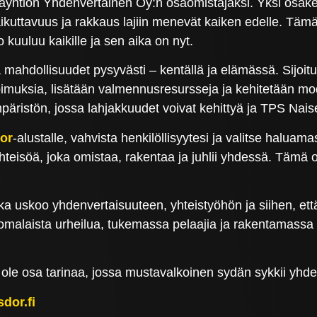
tayhtiön Yhdenvertainen Oy:n osaomistajaksi. Yksi osak
ikuttavuus ja rakkaus lajiin menevät kaiken edelle. Tämä 
 kuuluu kaikille ja sen aika on nyt.
ahdollisuudet pysyvästi – kentällä ja elämässä. Sijoitu
pimuksia, lisätään valmennusresursseja ja kehitetään mod
istön, jossa lahjakkuudet voivat kehittyä ja TPS Naiset
or
-alustalle, vahvista henkilöllisyytesi ja valitse halu
teisöä, joka omistaa, rakentaa ja juhlii yhdessä. Tämä o
 joka uskoo yhdenvertaisuuteen, yhteistyöhön ja siihe
alaista urheilua, tukemassa pelaajia ja rakentamassa tu
 ole osa tarinaa, jossa mustavalkoinen sydän sykkii yhden
sdor.fi