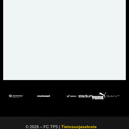
©
2026
– FC TPS |
Tietosuojaseloste