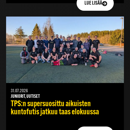
LUE LISÄÄ
31.07.2026
JUNIORIT, UUTISET
TPS:n supersuosittu aikuisten
kuntofutis jatkuu taas elokuussa