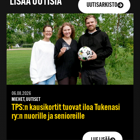
LISÄÄ UUTISIA
UUTISARKISTO
06.08.2026
MIEHET, UUTISET
TPS:n kausikortit tuovat iloa Tukenasi
ry:n nuorille ja senioreille
LUE LISÄÄ