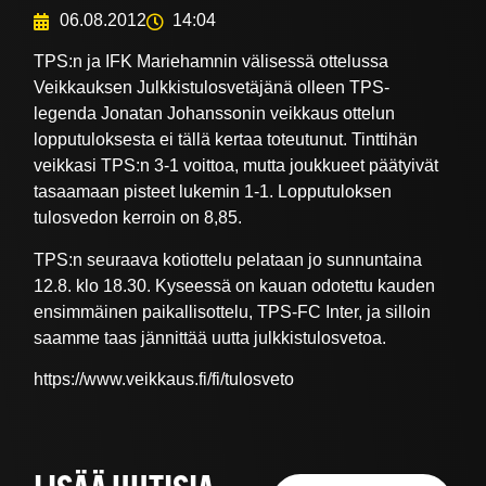
06.08.2012
14:04
TPS:n ja IFK Mariehamnin välisessä ottelussa
Veikkauksen Julkkistulosvetäjänä olleen TPS-
legenda Jonatan Johanssonin veikkaus ottelun
lopputuloksesta ei tällä kertaa toteutunut. Tinttihän
veikkasi TPS:n 3-1 voittoa, mutta joukkueet päätyivät
tasaamaan pisteet lukemin 1-1. Lopputuloksen
tulosvedon kerroin on 8,85.
TPS:n seuraava kotiottelu pelataan jo sunnuntaina
12.8. klo 18.30. Kyseessä on kauan odotettu kauden
ensimmäinen paikallisottelu, TPS-FC Inter, ja silloin
saamme taas jännittää uutta julkkistulosvetoa.
https://www.veikkaus.fi/fi/tulosveto