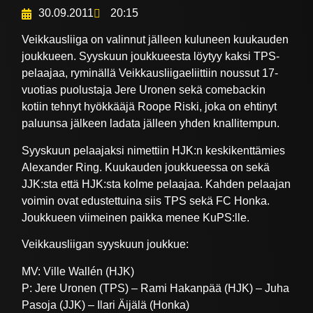
30.09.2011
20:15
Veikkausliiga on valinnut jälleen kuluneen kuukauden
joukkueen. Syyskuun joukkueesta löytyy kaksi TPS-
pelaajaa, ryminällä Veikkausliigaeliittiin noussut 17-
vuotias puolustaja Jere Uronen sekä comebackin
kotiin tehnyt hyökkääjä Roope Riski, joka on ehtinyt
paluunsa jälkeen ladata jälleen yhden knallitempun.
Syyskuun pelaajaksi nimettiin HJK:n keskikenttämies
Alexander Ring. Kuukauden joukkueessa on sekä
JJK:sta että HJK:sta kolme pelaajaa. Kahden pelaajan
voimin ovat edustettuina siis TPS sekä FC Honka.
Joukkueen viimeinen paikka menee KuPS:lle.
Veikkausliigan syyskuun joukkue:
MV: Ville Wallén (HJK)
P: Jere Uronen (TPS) – Rami Hakanpää (HJK) – Juha
Pasoja (JJK) – Ilari Äijälä (Honka)