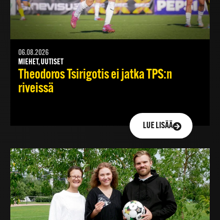
06.08.2026
MIEHET, UUTISET
Theodoros Tsirigotis ei jatka TPS:n
riveissä
LUE LISÄÄ