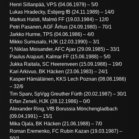
Henri Sillanpää, VPS (04.06.1979) – 5/0
Lukas Hradecky, Esbjerg fB (24.11.1989) – 14/0
Markus Halsti, Malmö FF (19.03.1984) – 12/0
Petri Pasanen, AGF Århus (24.09.1980) – 70/1
Jarkko Hurme, TPS (04.06.1986) – 4/0
Mikko Sumusalo, HJK (12.03.1990) – 3/1
*) Niklas Moisander, AFC Ajax (29.09.1985) – 33/1
Paulus Arajuuri, Kalmar FF (15.06.1988) – 5/0
Jukka Raitala, SC Heerenveen (15.09.1988) – 19/0
Kari Arkivuo, BK Häcken (23.06.1983) – 24/1
Kasper Hämäläinen, KKS Lech Poznan (08.08.1986)
– 32/6
Tim Sparv, SpVgg Greuther Fürth (20.02.1987) – 30/1
Erfan Zeneli, HJK (28.12.1986) – 0/0
Alexander Ring, VfB Borussia Mönchengladbach
(09.04.1991) – 15/1
Mika Ojala, BK Häcken (21.06.1988) – 7/0
Roman Eremenko, FC Rubin Kazan (19.03.1987) –
50/2