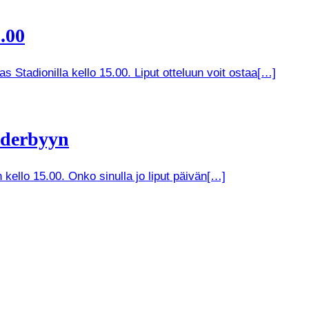
.00
 Stadionilla kello 15.00. Liput otteluun voit ostaa[…]
 derbyyn
kello 15.00. Onko sinulla jo liput päivän[…]