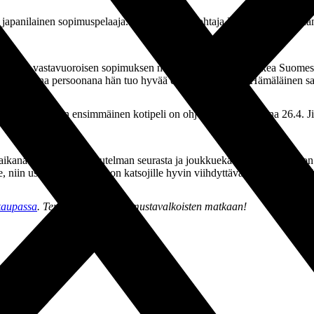
japanilainen sopimuspelaaja. Urheilutoimenjohtaja Hämäläisen mukaan
iden välisen vastavuoroisen sopimuksen nojalla mahdollisuus hakea Suom
ositiivisena persoonana hän tuo hyvää energiaa koppiin, Hämäläinen s
uolella, ja TPS:n ensimmäinen kotipeli on ohjelmassa lauantaina 26.4.
on aikana sain hyvän vaikutelman seurasta ja joukkuekavereista. Meillä 
niin uskon, että edessä on katsojille hyvin viihdyttävä kausi, tuumaa
kaupassa
. Tervetuloa mukaan mustavalkoisten matkaan!