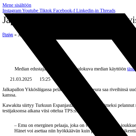
Mene sisältöön
Instagram
Youtube
Tiktok
Facebook-f
Linkedin-in
Threads
Japanilainen Emu Kawakita vahvi
»
Japanilainen Emu Kawakita vahvistamaan TPS:n keskikenttä
Etusivu
Median edustaja, lataa pelaajan valokuva median käyttöön
tästä
21.03.2025
15:25
Jalkapallon Ykkösliigassa pelaava Turun Palloseura saa riveihinsä u
kanssa.
Kawakita siirtyy Turkuun Espanjasta, jossa hän on viimeksi pelannut 
testijaksonsa aikana viisi ottelua TPS:ssä.
– Emu on energinen pelaaja, joka on valmis pelaamaan joukkueell
Hänet voi asettaa niin hyökkäävän kuin puolustavan keskikenttäp