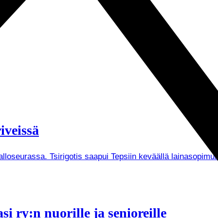
iveissä
Palloseurassa. Tsirigotis saapui Tepsiin keväällä lainasopi
i ry:n nuorille ja senioreille