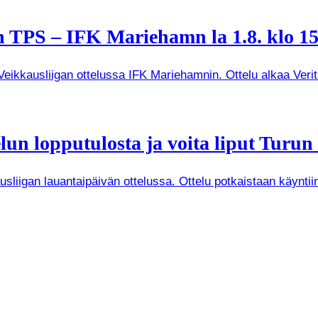
 TPS – IFK Mariehamn la 1.8. klo 15
kkausliigan ottelussa IFK Mariehamnin. Ottelu alkaa Veritas
un lopputulosta ja voita liput Turun
iigan lauantaipäivän ottelussa. Ottelu potkaistaan käyntiin 