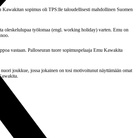
 Kawakitan sopimus oli TPS:lle taloudellisesti mahdollinen Suomen
esta oleskelulupaa työlomaa (engl. working holiday) varten. Emu on
anoo.
 Jippoa vastaan. Palloseuran tuore sopimuspelaaja Emu Kawakita
on nuori joukkue, jossa jokainen on tosi motivoitunut näyttämään omat
 Kawakita.