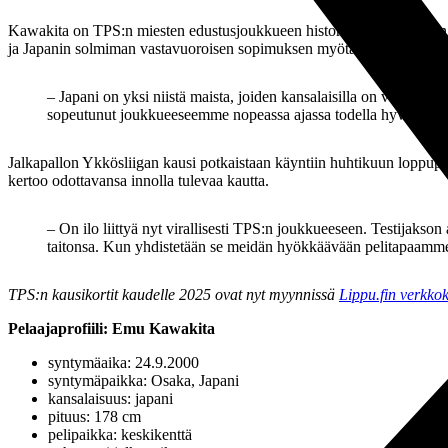
Kawakita on TPS:n miesten edustusjoukkueen historian ensimmäinen 
ja Japanin solmiman vastavuoroisen sopimuksen myötä.
– Japani on yksi niistä maista, joiden kansalaisilla on valtio
sopeutunut joukkueeseemme nopeassa ajassa todella hyvin, ja p
Jalkapallon Ykkösliigan kausi potkaistaan käyntiin huhtikuun loppup
kertoo odottavansa innolla tulevaa kautta.
– On ilo liittyä nyt virallisesti TPS:n joukkueeseen. Testijaks
taitonsa. Kun yhdistetään se meidän hyökkäävään pelitapaamme, 
TPS:n kausikortit kaudelle 2025 ovat nyt myynnissä
Lippu.fin verkko
Pelaajaprofiili: Emu Kawakita
syntymäaika: 24.9.2000
syntymäpaikka: Osaka, Japani
kansalaisuus: japani
pituus: 178 cm
pelipaikka: keskikenttä