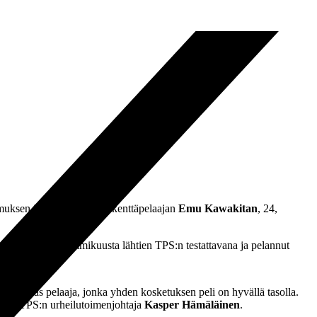
muksen japanilaisen keskikenttäpelaajan
Emu Kawakitan
, 24,
akita on ollut tammikuusta lähtien TPS:n testattavana ja pelannut
 juonikas pelaaja, jonka yhden kosketuksen peli on hyvällä tasolla.
nehtii TPS:n urheilutoimenjohtaja
Kasper Hämäläinen
.