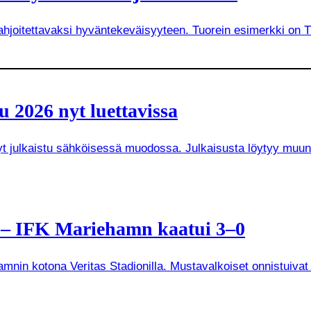
joitettavaksi hyväntekeväisyyteen. Tuorein esimerkki on Tuken
 2026 nyt luettavissa
 nyt julkaistu sähköisessä muodossa. Julkaisusta löytyy mu
a – IFK Mariehamn kaatui 3–0
mnin kotona Veritas Stadionilla. Mustavalkoiset onnistuivat