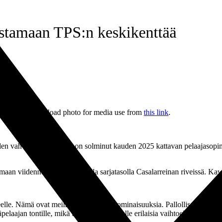
stamaan TPS:n keskikenttää
ä
 linkistä
.
Download photo for media use from
this link
.
uden vahvistuksen. Seura on solminut kauden 2025 kattavan pelaajasopi
maan viidenneksi korkeimmalla sarjatasolla Casalarreinan riveissä. Kaw
e. Nämä ovat meille hyvin tärkeitä ominaisuuksia. Pallollisesti hän on
elaajan tontille, mikä tuo valmennukselle erilaisia vaihtoehtoja, luon