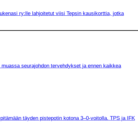
asi ry:lle lahjoitetut viisi Tepsin kausikorttia, jotka
un muassa seurajohdon tervehdykset ja ennen kaikkea
 pitämään täyden pistepotin kotona 3–0-voitolla. TPS ja IFK