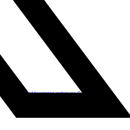
muksella Puolan pääsarjassa pelaavan Gornik Zabrzen