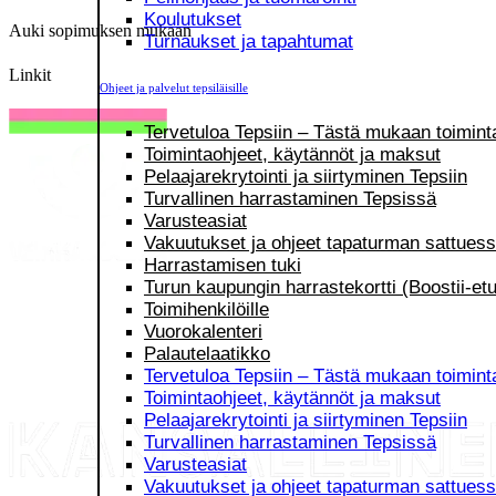
Koulutukset
Auki sopimuksen mukaan
Turnaukset ja tapahtumat
Linkit
Ohjeet ja palvelut tepsiläisille
Tervetuloa Tepsiin – Tästä mukaan toimint
Toimintaohjeet, käytännöt ja maksut
Pelaajarekrytointi ja siirtyminen Tepsiin
Turvallinen harrastaminen Tepsissä
Varusteasiat
Vakuutukset ja ohjeet tapaturman sattues
Harrastamisen tuki
Turun kaupungin harrastekortti (Boostii-etu
Toimihenkilöille
Vuorokalenteri
Palautelaatikko
Tervetuloa Tepsiin – Tästä mukaan toimint
Toimintaohjeet, käytännöt ja maksut
Pelaajarekrytointi ja siirtyminen Tepsiin
Turvallinen harrastaminen Tepsissä
Varusteasiat
Vakuutukset ja ohjeet tapaturman sattues