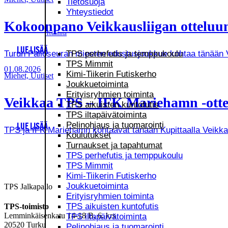
Tietosuoja
Yhteystiedot
Kokoonpano Veikkausliigan otteluun
Toiminta
LUE LISÄÄ
TPS perhefutis ja temppukoulu
Turun Palloseuran miesten edustusjoukkue kohtaa tänään Vei
TPS Mimmit
01.08.2026
Kimi-Tiikerin Futiskerho
Miehet, Uutiset
Joukkuetoiminta
Erityisryhmien toiminta
Veikkaa TPS – IFK Mariehamn -ottel
TPS aikuisten kuntofutis
TPS iltapäivätoiminta
Pelinohjaus ja tuomarointi
LUE LISÄÄ
TPS ja IFK Mariehamn kohtaavat tänään Kupittaalla Veikkausl
Koulutukset
Turnaukset ja tapahtumat
TPS perhefutis ja temppukoulu
TPS Mimmit
Kimi-Tiikerin Futiskerho
Joukkuetoiminta
TPS Jalkapallo
Erityisryhmien toiminta
TPS aikuisten kuntofutis
TPS-toimisto
Lemminkäisenkatu 14-18 B, 6. krs
TPS iltapäivätoiminta
20520 Turku
Pelinohjaus ja tuomarointi