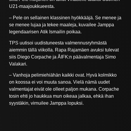
U21-maajoukkueesta.
– Pele on sellainen klassinen hyökkääjä. Se menee ja
se menee lujaa ja tekee maaleja, kuvailee Jamppa
legendaarisen Atik Ismailin poikaa.
TPS uutisoi uudistuneesta valmennusryhmästä
aiemmin tällä viikolla. Rapa Rajamäen avuksi tulevat
siis Diego Corpache ja ÅIFK:n päävalmentaja Simo
Valakari.
– Vanhoja pelimiehiähän kaikki ovat. Hyvä kolmikko
on koossa ei voi muuta sanoa. Vielä nämä uudet
valmentajat eivät ole olleet paljon mukana. Corpache
tosin ehti jo haukkua mun oikeaa jalkaa, ehkä ihan
syystäkin, virnuilee Jamppa lopuksi.