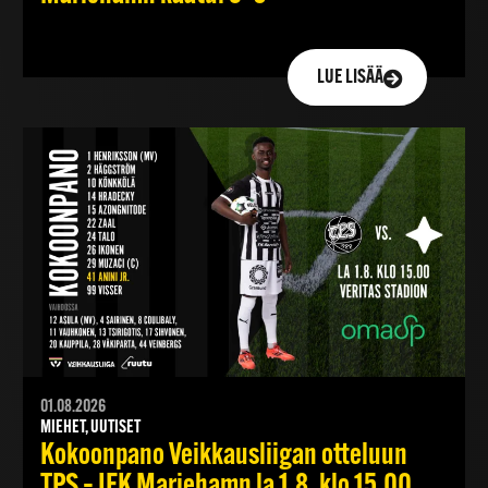
LUE LISÄÄ
01.08.2026
MIEHET, UUTISET
Kokoonpano Veikkausliigan otteluun
TPS – IFK Mariehamn la 1.8. klo 15.00