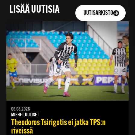
LISÄÄ UUTISIA
UUTISARKISTO
06.08.2026
MIEHET, UUTISET
Theodoros Tsirigotis ei jatka TPS:n
riveissä