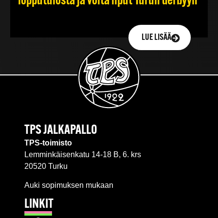
lopputulosta ja voita liput Turun derbyyn
LUE LISÄÄ
TPS JALKAPALLO
TPS-toimisto
Lemminkäisenkatu 14-18 B, 6. krs
20520 Turku
Auki sopimuksen mukaan
LINKIT