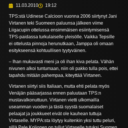
11.03.2010
19:12
TPS:stä Udinese Calcioon vuonna 2006 siirtynyt Jani
Virtanen teki Suomeen paluunsa jälkeen viime
Liigacupin ottelussa ensimmäisen esiintymisensä
TPS-paidassa turkulaiselle yleisölle. Vaikka Tepsille
ei ottelusta pinnoja herunutkaan, Jamppa oli omaan
esitykseensä kohtuullisen tyytyväinen.
– Ihan mukavasti meni ja oli ihan kiva pelata. Vähän
nivunen alkoi tuntumaan, niin oli pakko tulla pois, ettei
tapahdu mitään pahempaa, kiteyttää Virtanen.
Virtanen siirtyi siis Italiaan, mutta ehti pelata myös
Venäjän pääsarjassa ennen paluutaan TPS:n
mustavalkonuttuun. Virtanen vietti ulkomailla
useamman vuoden ja tästä syystä suomalaiset
pelaajat ja joukkueet eivät ole kauhean tuttuja
Virtaselle. MYPA:sta löytyy kuitenkin yksi tuttu peluri,
sillä Pele Koljonen on tullut Virtaselle tutuksi Suomen