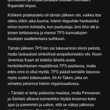
Rajamäki linjasi.
Kiihkein pistetaistelu oli tämän jälkeen ohi, vaikka itse
ottelu olikin aika kuuma. Interin iltapuhde hankaloitui
reilun tunnin kohdalla, kun puolustaja Joni Aho otti jo
toisen keltaisensa ja marssi TPS-kannattajien
huutojen saattelemana suihkuun.
Tämän jälkeen TPS:kin sai tukevammin kiinni pelistä,
mutta laukaukset sinkoilivat avopaikoistakin ohi. Nuori
Jeremias Kaari oli todella lähellä avata
henkilökohtaisen maalitilinsä TPS-paidassa, mutta
edes onni ei ollut myötä. TPS päästi kentälle lopussa
myös uuden tuttavuuden, Ali Al-Taken, joka on
viimeksi pelannut Interin organisaatiossa.
– Tänään ei tehty paikoista maaleja, mutta Pennanen
ja Ääritalo alkavat esimerkiksi löytää toisensa koko
ajan ja paremmin ja uskon, että se näkyy jatkossa