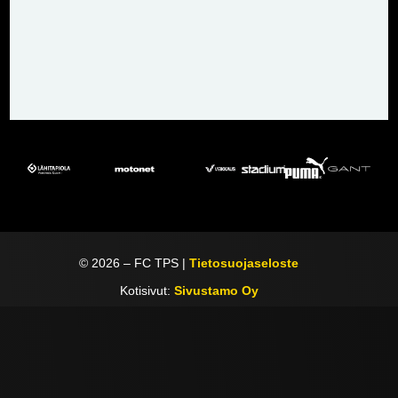
©
2026
– FC TPS |
Tietosuojaseloste
Kotisivut:
Sivustamo Oy