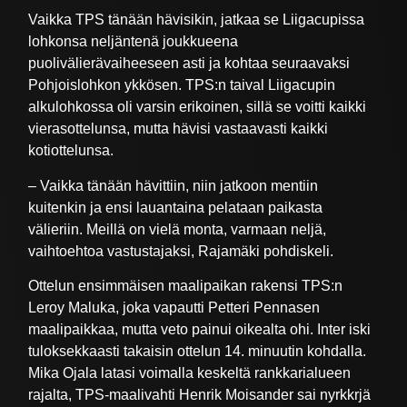
Vaikka TPS tänään hävisikin, jatkaa se Liigacupissa
lohkonsa neljäntenä joukkueena
puolivälierävaiheeseen asti ja kohtaa seuraavaksi
Pohjoislohkon ykkösen. TPS:n taival Liigacupin
alkulohkossa oli varsin erikoinen, sillä se voitti kaikki
vierasottelunsa, mutta hävisi vastaavasti kaikki
kotiottelunsa.
– Vaikka tänään hävittiin, niin jatkoon mentiin
kuitenkin ja ensi lauantaina pelataan paikasta
välieriin. Meillä on vielä monta, varmaan neljä,
vaihtoehtoa vastustajaksi, Rajamäki pohdiskeli.
Ottelun ensimmäisen maalipaikan rakensi TPS:n
Leroy Maluka, joka vapautti Petteri Pennasen
maalipaikkaa, mutta veto painui oikealta ohi. Inter iski
tuloksekkaasti takaisin ottelun 14. minuutin kohdalla.
Mika Ojala latasi voimalla keskeltä rankkarialueen
rajalta, TPS-maalivahti Henrik Moisander sai nyrkkrjä