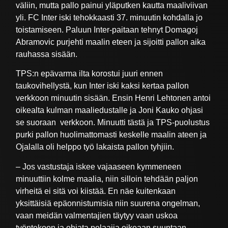
väliin, mutta pallo painui yläputken kautta maaliviivan
yli. FC Inter iski tehokkaasti 37. minuutin kohdalla jo
toistamiseen. Paluun Inter-paitaan tehnyt Domagoj
Abramovic purjehti maalin eteen ja sijoitti pallon aika
rauhassa sisään.
TPS:n epävarma ilta korostui juuri ennen
taukovihellystä, kun Inter iski kaksi kertaa pallon
verkkoon minuutin sisään. Ensin Henri Lehtonen antoi
oikealta kulman maaliedustalle ja Joni Kauko ohjasi
se suoraan verkkoon. Minuutti tästä ja TPS-puolustus
purki pallon huolimattomasti keskelle maalin ateen ja
Ojalalla oli helppo työ lakaista pallon tyhjiin.
– Jos vastustaja iskee vajaaseen kymmeneen
minuuttiin kolme maalia, niin silloin tehdään paljon
virheitä ei sitä voi kiistää. En näe kuitenkaan
yksittäisiä epäonnistumisia niin suurena ongelman,
vaan meidän valmentajien täytyy vaan uskoa
työntekoon ja ohjata pelaajia oikeaan suuntaan,