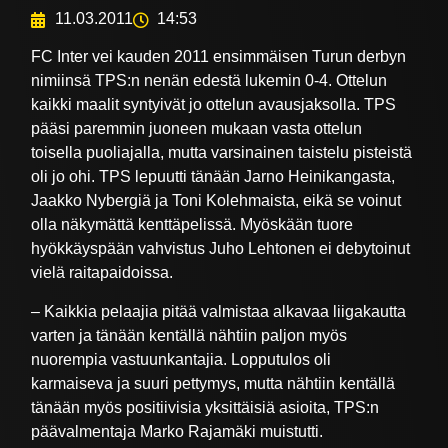
11.03.2011
14:53
FC Inter vei kauden 2011 ensimmäisen Turun derbyn
nimiinsä TPS:n nenän edestä lukemin 0-4. Ottelun
kaikki maalit syntyivät jo ottelun avausjaksolla. TPS
pääsi paremmin juoneen mukaan vasta ottelun
toisella puoliajalla, mutta varsinainen taistelu pisteistä
oli jo ohi. TPS lepuutti tänään Jarno Heinikangasta,
Jaakko Nybergiä ja Toni Kolehmaista, eikä se voinut
olla näkymättä kenttäpelissä. Myöskään tuore
hyökkäyspään vahvistus Juho Lehtonen ei debytoinut
vielä raitapaidoissa.
– Kaikkia pelaajia pitää valmistaa alkavaa liigakautta
varten ja tänään kentällä nähtiin paljon myös
nuorempia vastuunkantajia. Lopputulos oli
karmaiseva ja suuri pettymys, mutta nähtiin kentällä
tänään myös positiivisia yksittäisiä asioita, TPS:n
päävalmentaja Marko Rajamäki muistutti.