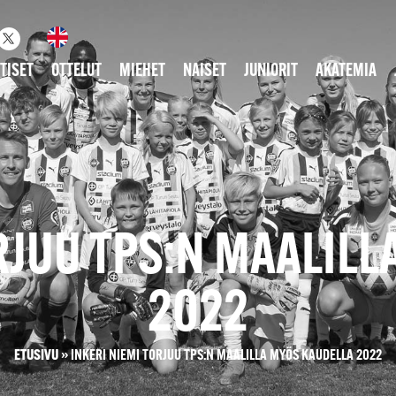
TISET
OTTELUT
MIEHET
NAISET
JUNIORIT
AKATEMIA
RJUU TPS:N MAALIL
2022
ETUSIVU
»
INKERI NIEMI TORJUU TPS:N MAALILLA MYÖS KAUDELLA 2022