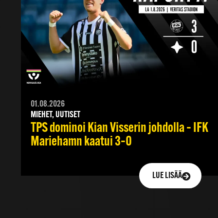
01.08.2026
MIEHET, UUTISET
TPS dominoi Kian Visserin johdolla – IFK
Mariehamn kaatui 3–0
LUE LISÄÄ