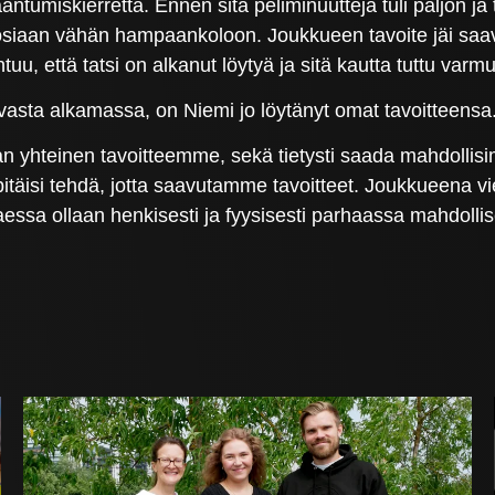
ntumiskierrettä. Ennen sitä peliminuutteja tuli paljon ja t
ti tosiaan vähän hampaankoloon. Joukkueen tavoite jäi s
uu, että tatsi on alkanut löytyä ja sitä kautta tuttu var
asta alkamassa, on Niemi jo löytänyt omat tavoitteensa
an yhteinen tavoitteemme, sekä tietysti saada mahdollisi
pitäisi tehdä, jotta saavutamme tavoitteet. Joukkueena vie
alkaessa ollaan henkisesti ja fyysisesti parhaassa mahdol