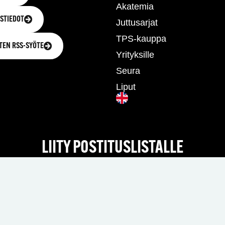
Akatemia
STIEDOT
Juttusarjat
TPS-kauppa
TEN RSS-SYÖTE
Yrityksille
Seura
Liput
LIITY POSTITUSLISTALLE