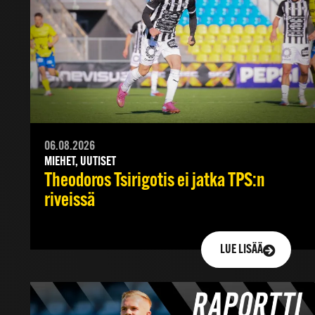
06.08.2026
MIEHET, UUTISET
Theodoros Tsirigotis ei jatka TPS:n
riveissä
LUE LISÄÄ