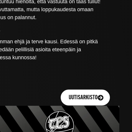
untuu hienolta, että vastuuta on taas tullut!
aavuttamatta, mutta loppukaudesta omaan
muus on palannut.
.
mman ehjä ja terve kausi. Edessä on pitkä
dään pelillisiä asioita eteenpäin ja
lisessa kunnossa!
UUTISARKISTO