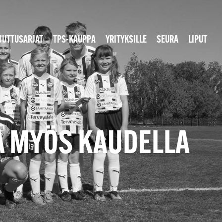
JUTTUSARJAT
TPS-KAUPPA
YRITYKSILLE
SEURA
LIPUT
LA MYÖS KAUDELLA