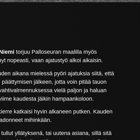
 Niemi
torjuu Palloseuran maalilla myös
 nopeasti, vaan ajatustyö alkoi aikaisin.
auden aikana mielessä pyöri ajatuksia siitä, että
 päättymisen jälkeen, jotta voin pitää tauon
ivahtivalmennuksessa vielä paljon ja haluan
a viime kaudesta jäikin hampaankoloon.
erre katkaisi hyvin alkaneen putken. Kauden
 kadonneet mihinkään.
llut yllätyksenä, tai uutena asiana, sillä sitä