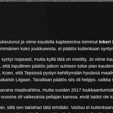
keutunut ja viime kaudella kapteeenina toiminut
Inkeri
mmäinen koko joukkueesta, ei päätös kuitenkaan syntynyt
s syntyi nopeasti, mutta kyllä tätä on mietitty. Jo viime k
, että lopullinen päätös jatkon suhteen tulee pian kauden
la. Koen, että Tepsissä pystyn kehittymään hyvässä maal
kaisin Liigaan. Tavallaan päätös siis oli helppo, vaikk
avana maalivahtina, mutta vuoden 2017 loukkaantumiski
 vuosina oli vaikeuksia peliajan kanssa, eivät taidot ole
, sillä sen takiahan tätä tehdään. Vastuu ei kuitenkaan tu