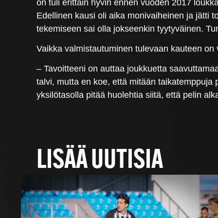
on tuli erittäin hyvin ennen vuoden 2017 loukkaa
Edellinen kausi oli aika monivaiheinen ja jät
tekemiseen sai olla jokseenkin tyytyväinen. Tunt
Vaikka valmistautuminen tulevaan kauteen on v
– Tavoitteeni on auttaa joukkuetta saavuttama
talvi, mutta en koe, että mitään taikatemppuja 
yksilötasolla pitää huolehtia siitä, että pelin 
LISÄÄ UUTISIA