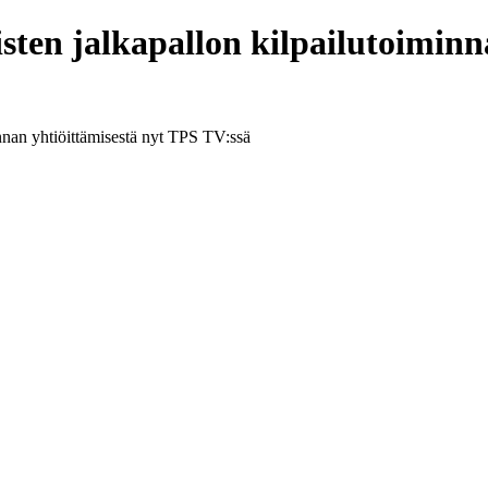
isten jalkapallon kilpailutoimin
innan yhtiöittämisestä nyt TPS TV:ssä