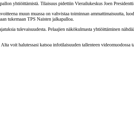
kapallon yhtiöittämistä. Tilaisuus pidettiin Vierailukeskus Joen Presidentti
la: Tavoitteena muun muassa on vahvistaa toiminnan ammattimaisuutta, luo
kaan tukemaan TPS Naisten jalkapalloa.
ajatuksia tulevaisuudesta. Pelaajien näkökulmasta yhtiöittäminen nähdä
. Alta voit halutessasi katsoa infotilaisuuden tallenteen videomuodossa t