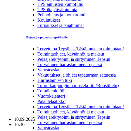
TPS aikuisten kuntofutis
TPS iltapäivätoiminta
Pelinohjaus ja tuomarointi
Koulutukset
Turnaukset ja tapahtumat
Ohjeet ja palvelut tepsiläisille
Tervetuloa Tepsiin – Tästä mukaan toimintaan!
Toimintaohjeet, käytännöt ja maksut
Pelaajarekrytointi ja siirtyminen Tepsiin
Turvallinen harrastaminen Tepsissä
Varusteasiat
Vakuutukset ja ohjeet tapaturman sattuessa
Harrastamisen tuki
Turun kaupungin harrastekortti (Boostii-etu)
Toimihenkilöille
Vuorokalenteri
Palautelaatikko
Tervetuloa Tepsiin – Tästä mukaan toimintaan!
Toimintaohjeet, käytännöt ja maksut
Pelaajarekrytointi ja siirtyminen Tepsiin
10.09.2025
Turvallinen harrastaminen Tepsissä
16:30
Varusteasiat