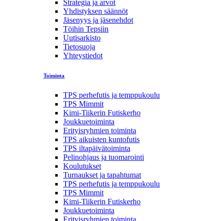
Strategia ja arvot
Yhdistyksen säännöt
Jäsenyys ja jäsenehdot
Töihin Tepsiin
Uutisarkisto
Tietosuoja
Yhteystiedot
Toiminta
TPS perhefutis ja temppukoulu
TPS Mimmit
Kimi-Tiikerin Futiskerho
Joukkuetoiminta
Erityisryhmien toiminta
TPS aikuisten kuntofutis
TPS iltapäivätoiminta
Pelinohjaus ja tuomarointi
Koulutukset
Turnaukset ja tapahtumat
TPS perhefutis ja temppukoulu
TPS Mimmit
Kimi-Tiikerin Futiskerho
Joukkuetoiminta
Erityisryhmien toiminta