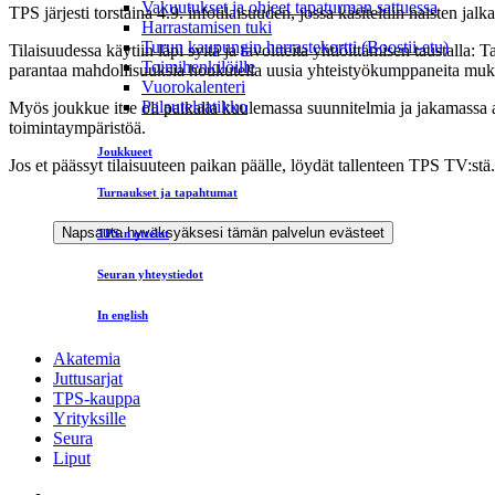
Vakuutukset ja ohjeet tapaturman sattuessa
TPS järjesti torstaina 4.9. infotilaisuuden, jossa käsiteltiin naisten jal
Harrastamisen tuki
Turun kaupungin harrastekortti (Boostii-etu)
Tilaisuudessa käytiin läpi syitä ja tavoitteita yhtiöittämisen taustal
Toimihenkilöille
parantaa mahdollisuuksia houkutella uusia yhteistyökumppaneita mu
Vuorokalenteri
Palautelaatikko
Myös joukkue itse oli paikalla kuulemassa suunnitelmia ja jakamassa 
toimintaympäristöä.
Joukkueet
Jos et päässyt tilaisuuteen paikan päälle, löydät tallenteen TPS TV:stä
Turnaukset ja tapahtumat
Napsauta hyväksyäksesi tämän palvelun evästeet
TPS:n ottelut
Seuran yhteystiedot
In english
Akatemia
Juttusarjat
TPS-kauppa
Yrityksille
Seura
Liput