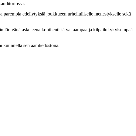
-auditoriossa.
da parempia edellytyksiä joukkueen urheilulliselle menestykselle sekä
än tärkeänä askeleena kohti entistä vakaampaa ja kilpailukykyisempää
ai kuunnella sen äänitiedostona.