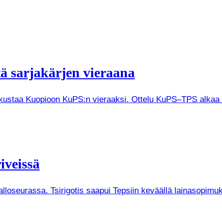
tä sarjakärjen vieraana
tkustaa Kuopioon KuPS:n vieraaksi. Ottelu KuPS–TPS alkaa V
iveissä
Palloseurassa. Tsirigotis saapui Tepsiin keväällä lainasopi