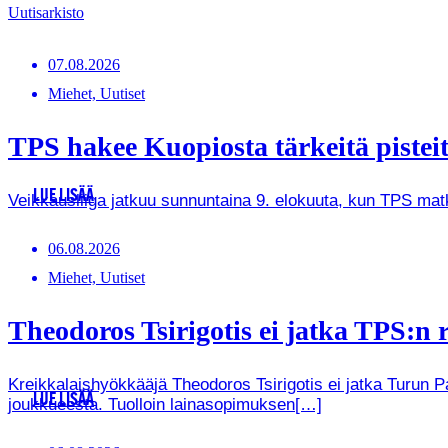
Uutisarkisto
07.08.2026
Miehet, Uutiset
TPS hakee Kuopiosta tärkeitä pistei
LUE LISÄÄ
Veikkausliiga jatkuu sunnuntaina 9. elokuuta, kun TPS ma
06.08.2026
Miehet, Uutiset
Theodoros Tsirigotis ei jatka TPS:n r
Kreikkalaishyökkääjä Theodoros Tsirigotis ei jatka Turun 
LUE LISÄÄ
joukkueesta. Tuolloin lainasopimuksen[…]