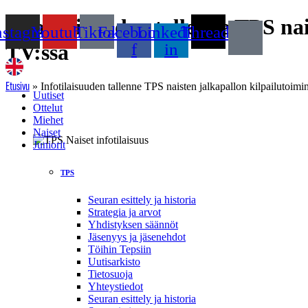
Mene
Infotilaisuuden tallenne TPS na
nstagram
Youtube
Tiktok
Facebook-
Linkedin-
Threads
sisältöön
f
in
TV:ssä
»
Infotilaisuuden tallenne TPS naisten jalkapallon kilpailutoim
Etusivu
Uutiset
Ottelut
Miehet
Naiset
Juniorit
TPS
Seuran esittely ja historia
Strategia ja arvot
Yhdistyksen säännöt
Jäsenyys ja jäsenehdot
Töihin Tepsiin
Uutisarkisto
Tietosuoja
Yhteystiedot
Seuran esittely ja historia