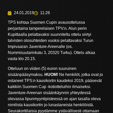
24.01.2019
11:26
TPS kohtaa Suomen Cupin avausottelussa
perjantaina tamperelaisen TPV:n. Alun perin
Kupittaalla pelattavaksi suunniteltu ottelu siirtyi
talvisten olosuhteiden vuoksi pelattavaksi Turun
Impivaaran Javenture-Areenalle (os.
Nummisuutarinkatu 3, 20320 Turku). Ottelu alkaa
vasta klo 20.15.
Otteluun on viiden (5) euron suuruinen
sisäänpääsymaksu.
HUOM!
Ne henkilöt, jotka ovat jo
ostaneet TPS:n kausikortin kaudeksi 2019, pääsevät
kaikkiin Suomen Cup -kotiotteluihin ilmaiseksi.
Javenture-Areenan sisäänkäynnin yhteydessä
olevassa lipunmyyntipisteessä on ajan tasalla oleva
nimilista kausikortin jo lunastaneista henkilöistä.
Seurakorttilaisia pyydämme ystävällisesti ottamaan