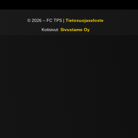
©
2026
– FC TPS |
Tietosuojaseloste
Kotisivut:
Sivustamo Oy