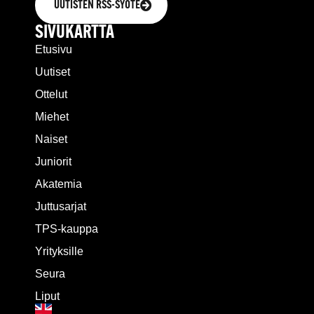
UUTISTEN RSS-SYÖTE
SIVUKARTTA
Etusivu
Uutiset
Ottelut
Miehet
Naiset
Juniorit
Akatemia
Juttusarjat
TPS-kauppa
Yrityksille
Seura
Liput