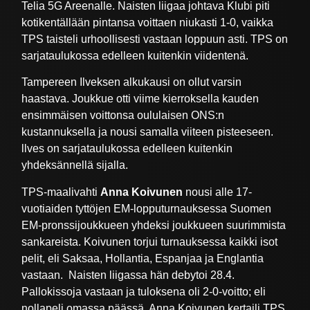
Telia 5G Areenalle. Naisten liigaa johtava Klubi piti
kotikentällään pintansa voittaen niukasti 1-0, vaikka
TPS taisteli urhoollisesti vastaan loppuun asti. TPS on
sarjataulukossa edelleen kuitenkin viidentenä.
Tampereen Ilveksen alkukausi on ollut varsin
haastava. Joukkue otti viime kierroksella kauden
ensimmäisen voittonsa oululaisen ONS:n
kustannuksella ja nousi samalla viiteen pisteeseen.
llves on sarjataulukossa edelleen kuitenkin
yhdeksännellä sijalla.
TPS-maalivahti
Anna Koivunen
nousi alle 17-
vuotiaiden tyttöjen EM-lopputurnauksessa Suomen
EM-pronssijoukkueen yhdeksi joukkueen suurimmista
sankareista. Koivunen torjui turnauksessa kaikki isot
pelit, eli Saksaa, Hollantia, Espanjaa ja Englantia
vastaan. Naisten liigassa hän debytoi 28.4.
Pallokissoja vastaan ja tuloksena oli 2-0-voitto; eli
nollapeli omassa päässä. Anna Koivunen kertaili TPS