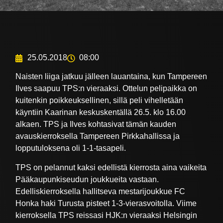
25.05.2018
08:00
Naisten liiga jatkuu jälleen lauantaina, kun Tampereen
Ilves saapuu TPS:n vieraaksi. Ottelun pelipaikka on
kuitenkin poikkeuksellinen, sillä peli vihelletään
käyntiin Kaarinan keskuskentällä 26.5. klo 16.00
alkaen. TPS ja Ilves kohtasivat tämän kauden
avauskierroksella Tampereen Pirkkahallissa ja
lopputuloksena oli 1-1-tasapeli.
TPS on pelannut kaksi edellistä kierrosta aina vaikeita
Pääkaupunkiseudun joukkueita vastaan.
Edelliskierroksella hallitseva mestarijoukkue FC
Honka haki Turusta pisteet 1-3-vierasvoitolla. Viime
kierroksella TPS reissasi HJK:n vieraaksi Helsingin