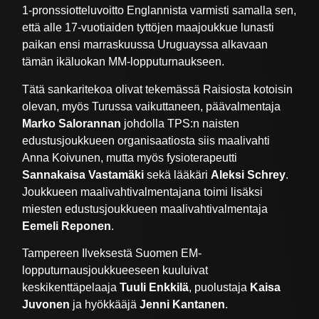
1-pronssiotteluvoitto Englannista varmisti samalla sen,
että alle 17-vuotiaiden tyttöjen maajoukkue lunasti
paikan ensi marraskuussa Uruguayssa alkavaan
tämän ikäluokan MM-lopputurnaukseen.
Tätä sankaritekoa olivat tekemässä Raisiosta kotoisin
olevan, myös Turussa vaikuttaneen, päävalmentaja
Marko Salorannan
johdolla TPS:n naisten
edustusjoukkueen organisaatiosta siis maalivahti
Anna Koivunen, mutta myös fysioterapeutti
Sannakaisa Vastamäki
sekä lääkäri
Aleksi Schrey
.
Joukkueen maalivahtivalmentajana toimi lisäksi
miesten edustusjoukkueen maalivahtivalmentaja
Eemeli Reponen
.
Tampereen Ilveksestä Suomen EM-
lopputurnausjoukkueeseen kuuluivat
keskikenttäpelaaja
Tuuli Enkkilä
, puolustaja
Kaisa
Juvonen
ja hyökkääjä
Jenni Kantanen
.