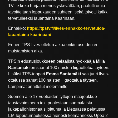
TV:lle koko hurjaa menestyskevättään, paalutti omia
tavoitteitaan loppukauden suhteen, sekä toivotti kaikki
tervetulleeksi lauantaina Kaarinaan.
Ennakko:
https://tpstv.fi/ilves-ennakko-tervetuloa-
lauantaina-kaarinaan/
Ennen TPS-Ilves-ottelun alkua onkin useiden eri
muistamisten aika.
TPS:n edustusjoukkueen pelaajista hyökkääjä
Milla
Rantamäki
on saanut 100 naisten liigaottelua täyteen.
Lisäksi TPS-toppari
Emma Santamäki
saa juuri Ilves-
ottelussa samat 100 naisten liigaottelua täyteen.
Lämpimät onnittelut molemmille!
Suomen alle 17-vuotiaiden tyttöjen maajoukkue
taustavoimineen teki puolestaan suomalaista
jalkapallohistoriaa sijoittumalla Liettuassa pelatussa
EM-lopputurnauksessa hienosti kolmanneksi. Upea 2-