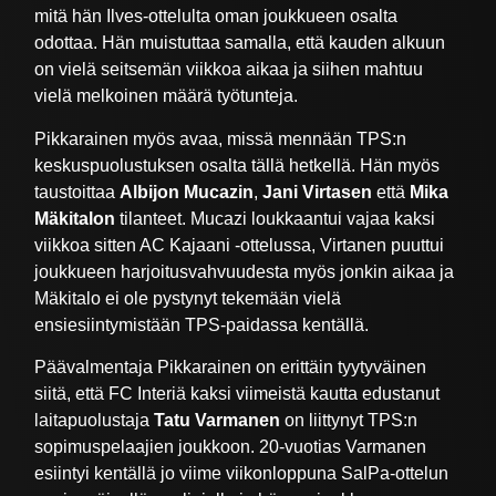
mitä hän Ilves-ottelulta oman joukkueen osalta
odottaa. Hän muistuttaa samalla, että kauden alkuun
on vielä seitsemän viikkoa aikaa ja siihen mahtuu
vielä melkoinen määrä työtunteja.
Pikkarainen myös avaa, missä mennään TPS:n
keskuspuolustuksen osalta tällä hetkellä. Hän myös
taustoittaa
Albijon Mucazin
,
Jani Virtasen
että
Mika
Mäkitalon
tilanteet. Mucazi loukkaantui vajaa kaksi
viikkoa sitten AC Kajaani -ottelussa, Virtanen puuttui
joukkueen harjoitusvahvuudesta myös jonkin aikaa ja
Mäkitalo ei ole pystynyt tekemään vielä
ensiesiintymistään TPS-paidassa kentällä.
Päävalmentaja Pikkarainen on erittäin tyytyväinen
siitä, että FC Interiä kaksi viimeistä kautta edustanut
laitapuolustaja
Tatu Varmanen
on liittynyt TPS:n
sopimuspelaajien joukkoon. 20-vuotias Varmanen
esiintyi kentällä jo viime viikonloppuna SalPa-ottelun