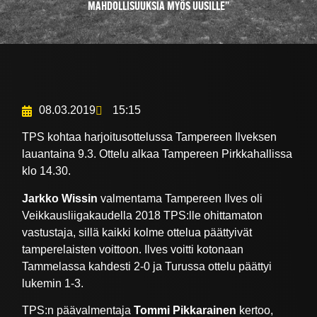
MAHDOLLISUUKSIA MYÖS UUSILLE”
08.03.2019
15:15
TPS kohtaa harjoitusottelussa Tampereen Ilveksen
lauantaina 9.3. Ottelu alkaa Tampereen Pirkkahallissa
klo 14.30.
Jarkko Wissin
valmentama Tampereen Ilves oli
Veikkausliigakaudella 2018 TPS:lle ohittamaton
vastustaja, sillä kaikki kolme ottelua päättyivät
tamperelaisten voittoon. Ilves voitti kotonaan
Tammelassa kahdesti 2-0 ja Turussa ottelu päättyi
lukemin 1-3.
TPS:n päävalmentaja
Tommi Pikkarainen
kertoo,