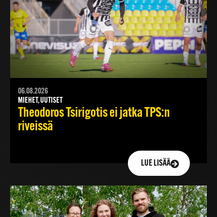
06.08.2026
MIEHET, UUTISET
Theodoros Tsirigotis ei jatka TPS:n
riveissä
LUE LISÄÄ