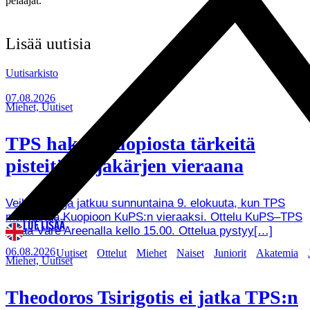
pelaajat.
Lisää uutisia
Uutisarkisto
07.08.2026
Miehet, Uutiset
TPS hakee Kuopiosta tärkeitä
pisteitä sarjakärjen vieraana
Veikkausliiga jatkuu sunnuntaina 9. elokuuta, kun TPS
matkustaa Kuopioon KuPS:n vieraaksi. Ottelu KuPS–TPS
LUE LISÄÄ
alkaa Väre Areenalla kello 15.00. Ottelua pystyy[…]
06.08.2026
Uutiset
Ottelut
Miehet
Naiset
Juniorit
Akatemia
Miehet, Uutiset
Theodoros Tsirigotis ei jatka TPS:n