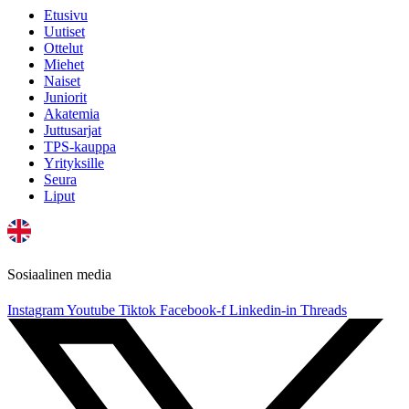
Etusivu
Uutiset
Ottelut
Miehet
Naiset
Juniorit
Akatemia
Juttusarjat
TPS-kauppa
Yrityksille
Seura
Liput
Sosiaalinen media
Instagram
Youtube
Tiktok
Facebook-f
Linkedin-in
Threads