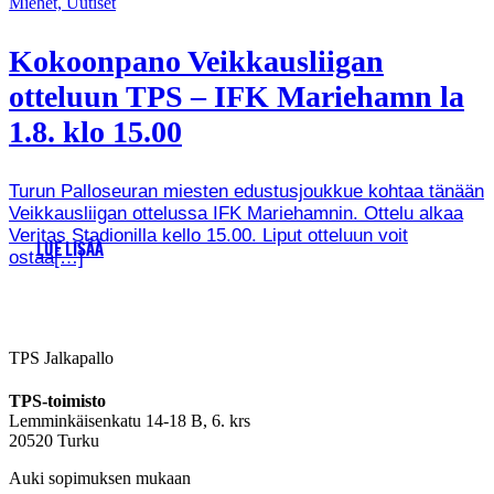
Miehet, Uutiset
Kokoonpano Veikkausliigan
otteluun TPS – IFK Mariehamn la
1.8. klo 15.00
Turun Palloseuran miesten edustusjoukkue kohtaa tänään
Veikkausliigan ottelussa IFK Mariehamnin. Ottelu alkaa
Veritas Stadionilla kello 15.00. Liput otteluun voit
LUE LISÄÄ
ostaa[…]
TPS Jalkapallo
TPS-toimisto
Lemminkäisenkatu 14-18 B, 6. krs
20520 Turku
Auki sopimuksen mukaan