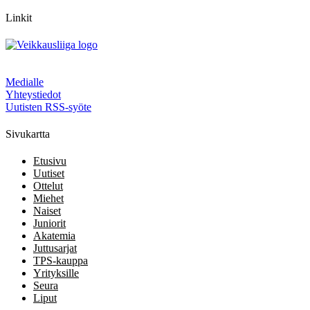
Linkit
Medialle
Yhteystiedot
Uutisten RSS-syöte
Sivukartta
Etusivu
Uutiset
Ottelut
Miehet
Naiset
Juniorit
Akatemia
Juttusarjat
TPS-kauppa
Yrityksille
Seura
Liput