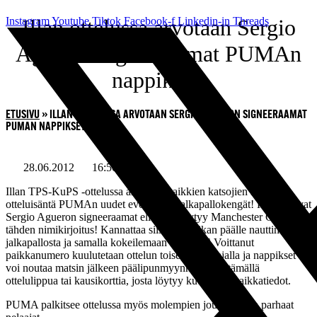
Mene
Instagram
Illan ottelussa arvotaan Sergio
Youtube
Tiktok
Facebook-f
Linkedin-in
Threads
sisältöön
Agueron signeeraamat PUMAn
nappikset!
ETUSIVU
»
ILLAN OTTELUSSA ARVOTAAN SERGIO AGUERON SIGNEERAAMAT
PUMAN NAPPIKSET!
28.06.2012
16:50
Illan TPS-KuPS -ottelussa arvotaan kaikkien katsojien kesken
otteluisäntä PUMAn uudet evo Speed jalkapallokengät! Kengät ovat
Sergio Agueron signeeraamat eli niistä löytyy Manchester City -
tähden nimikirjoitus! Kannattaa siis tulla paikan päälle nauttimaan
jalkapallosta ja samalla kokeilemaan onneaan! Voittanut
paikkanumero kuulutetaan ottelun toisella puoliajalla ja nappikset
voi noutaa matsin jälkeen päälipunmyynnistä näyttämällä
ottelulippua tai kausikorttia, josta löytyy kuulutetut paikkatiedot.
PUMA palkitsee ottelussa myös molempien joukkueiden parhaat