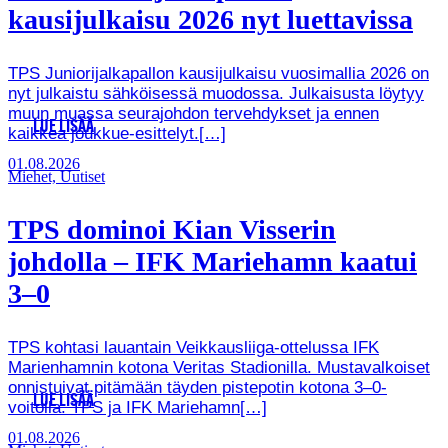
kausijulkaisu 2026 nyt luettavissa
TPS Juniorijalkapallon kausijulkaisu vuosimallia 2026 on
nyt julkaistu sähköisessä muodossa. Julkaisusta löytyy
muun muassa seurajohdon tervehdykset ja ennen
LUE LISÄÄ
kaikkea joukkue-esittelyt.[…]
01.08.2026
Miehet, Uutiset
TPS dominoi Kian Visserin
johdolla – IFK Mariehamn kaatui
3–0
TPS kohtasi lauantain Veikkausliiga-ottelussa IFK
Marienhamnin kotona Veritas Stadionilla. Mustavalkoiset
onnistuivat pitämään täyden pistepotin kotona 3–0-
LUE LISÄÄ
voitolla. TPS ja IFK Mariehamn[…]
01.08.2026