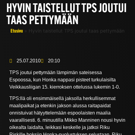
HYVIN TAISTELLUT TPS JOUTUI
TAAS PETTYMÄÄN
»
Hyvin taistellut TPS joutui taas pettymään
Etusivu
25.07.2010
20:10
TPS joutui pettymään lämpimän sateisessa
Espoossa, kun Honka nappasi pisteet turkulaisilta
Veikkausliigan 15. kierroksen ottelussa lukemin 1-0.
TPS:llä oli ensimmäisellä jaksolla herkullisemmat
maalipaikat ja etenkin jakson alussa raitapaidat
onnistuivat hätyyttelemään espoolaisten maalia
vaarallisesti. 6. minuutilla Mikko Manninen nousi hyvin
oikealta laidalta, leikkasi keskelle ja jatkoi Riku
Riskille boksiin Honka-puolustuksen selustaan. Riku