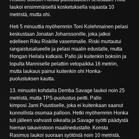
laukoi ensimmäisellä kosketuksella vajaasta 10
metristä, mutta ohi.
Heti 5 minuuttia myöhemmin Toni Kolehmainen pelasi
keskustaan Jonatan Johanssonille, joka jatkoi
edelleen Riku Riskille vasemmalle. Riski murtautui
rangaistusalueelle ja pelasi maalin edustalle, mutta
Hongan Heilala katkaisi. Pallo jäi kuitenkin boksiin ja
lopulta Manniselle pelattiin vetopaikka 16 metriin,
mutta laukaus painui kuitenkin ohi Honka-
puolustuksen kautta.
13. minuutin kohdalla Demba Savage laukoi noin 25
metristä, mutta TPS-puolustus peitti. Pallo
kimposi Jami Puustiselle, joka ei kuitenkaan saanut
kunnollista osumaa palloon. Hetki myöhemmin Honka
tuli jälleen vahvasti oikealta ja Savage syötti päädystä
hieman takaviistoon maalinedustalle. Konsta
Rasimus laukoi suoraan syötöstä noin 10 metristä,