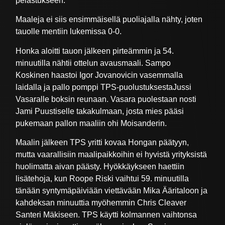
pelastukseen.
Maaleja ei siis ensimmäisellä puoliajalla nähty, joten
tauolle mentiin lukemissa 0-0.
Honka aloitti tauon jälkeen pirteämmin ja 54.
minuutilla nähtii ottelun avausmaali. Sampo
Koskinen haastoi Igor Jovanovicin vasemmalla
laidalla ja pallo pomppi TPS-puolustuksestaJussi
Vasaralle boksin reunaan. Vasara puolestaan nosti
Jami Puustiselle takakulmaan, josta mies pääsi
pukemaan pallon maaliin ohi Moisanderin.
Maalin jälkeen TPS yritti kovaa Hongan päätyyn,
mutta vaarallisiin maalipaikkoihin ei hyvistä yrityksistä
huolimatta aivan päästy. Hyökkäykseen haettiin
lisätehoja, kun Roope Riski vaihtui 59. minuutilla
tänään syntymäpäiviään viettävään Mika Ääritaloon ja
kahdeksan minuuttia myöhemmin Chris Cleaver
Santeri Mäkiseen. TPS käytti kolmannen vaihtonsa