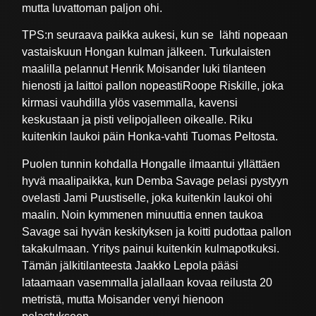
mutta luvattoman paljon ohi.
TPS:n seuraava paikka aukesi, kun se lähti nopeaan
vastaiskuun Hongan kulman jälkeen. Turkulaisten
maalilla pelannut Henrik Moisander luki tilanteen
hienosti ja laittoi pallon nopeastiRoope Riskille, joka
kirmasi vauhdilla ylös vasemmalla, kavensi
keskustaan ja pisti velipojalleen oikealle. Riku
kuitenkin laukoi päin Honka-vahti Tuomas Peltosta.
Puolen tunnin kohdalla Hongalle ilmaantui yllättäen
hyvä maalipaikka, kun Demba Savage pelasi pystyyn
ovelasti Jami Puustiselle, joka kuitenkin laukoi ohi
maalin. Noin kymmenen minuuttia ennen taukoa
Savage sai hyvän keskityksen ja koitti pudottaa pallon
takakulmaan. Yritys painui kuitenkin kulmapotkuksi.
Tämän jälkitilanteesta Jaakko Lepola pääsi
lataamaan vasemmalla jalallaan kovaa reilusta 20
metristä, mutta Moisander venyi hienoon