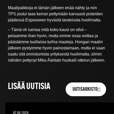
Maalipaikkoja ei tämän jälkeen enää nähty ja niin
TPS joutui taas kerran pettymään karvaasti pisteiden
jäädessä Espooseen hyvästä taistelusta huolimatta.
– Tämä oli samaa mitä koko kausi on ollut –
pelaamme ihan hyvin, mutta emme osaa voittaa ja
päästämme tuollaisia turhia maaleja. Hongan maalin
jälkeen pystyimme hyvin painostamaan, mutta ei vaan
saatu sitä onnistumista yrityksestä huolimatta, silmin
nähden pettynyt Mika Ääritalo huokaili ottelun jälkeen.
LISÄÄ UUTISIA
UUTISARKISTO
07.08.2026