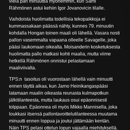
vielä pari minuuttia myöhemmin, kun Sami
Rähmönen astui kehiin Igor Jovanovicin tilalle.
Vaihdoista huolimatta todellisia tekopaikkoja ei
kummassakaan päässä nähty, kunnes 79. minuutin
kohdalla Hongan toinen maali oli lähellä. Vasara nosti
pallon vasemmalta vapaana olleelle Savagelle, joka
pääsi laukomaan oikealta. Moisanderin kosketuksesta
huolimatta pallo matkasi kohti maalia, mutta viime
hetkellä Rähmönen onnistui pelastamaan
maaliviivalta.
TPS:n tasoitus oli vuorostaan lähellä vain minuutti
ennen täyttä aikaa, kun Jarno Heinikangaspääsi
latamaan maalin oikeasta reunasta kulmapotkun
jälkitilanteesta, mutta laukaus osui epäonnisesti
tolppaan. Epäonnea oli myös Mikko Mannisella, joka
loukkasi itsensä pallontavoittelutilanteessa muutama
minuutti ennen loppua ja joutui jättämään kentän.
Näin TPS pelasi ottelun lopun vajaalla miehityksellä.