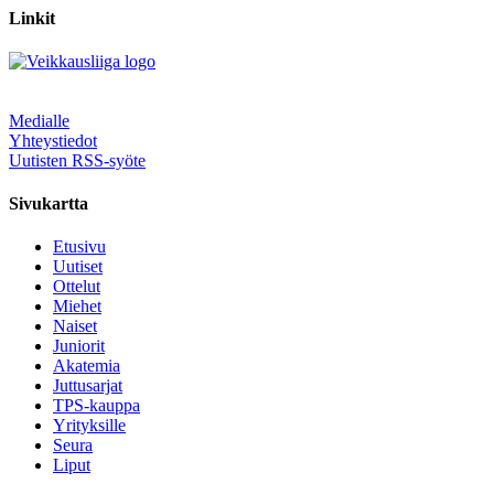
Linkit
Medialle
Yhteystiedot
Uutisten RSS-syöte
Sivukartta
Etusivu
Uutiset
Ottelut
Miehet
Naiset
Juniorit
Akatemia
Juttusarjat
TPS-kauppa
Yrityksille
Seura
Liput