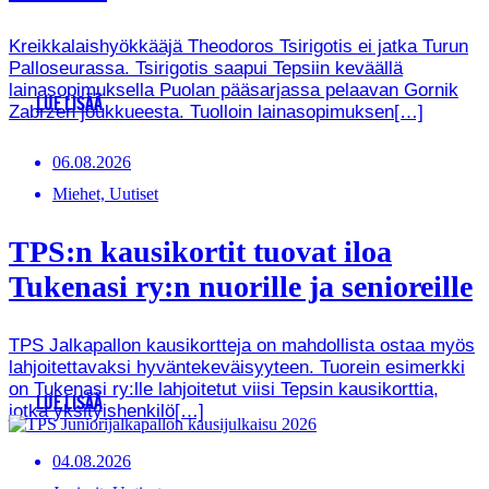
Kreikkalaishyökkääjä Theodoros Tsirigotis ei jatka Turun
Palloseurassa. Tsirigotis saapui Tepsiin keväällä
lainasopimuksella Puolan pääsarjassa pelaavan Gornik
LUE LISÄÄ
Zabrzen joukkueesta. Tuolloin lainasopimuksen[…]
06.08.2026
Miehet, Uutiset
TPS:n kausikortit tuovat iloa
Tukenasi ry:n nuorille ja senioreille
TPS Jalkapallon kausikortteja on mahdollista ostaa myös
lahjoitettavaksi hyväntekeväisyyteen. Tuorein esimerkki
on Tukenasi ry:lle lahjoitetut viisi Tepsin kausikorttia,
LUE LISÄÄ
jotka yksityishenkilö[…]
04.08.2026