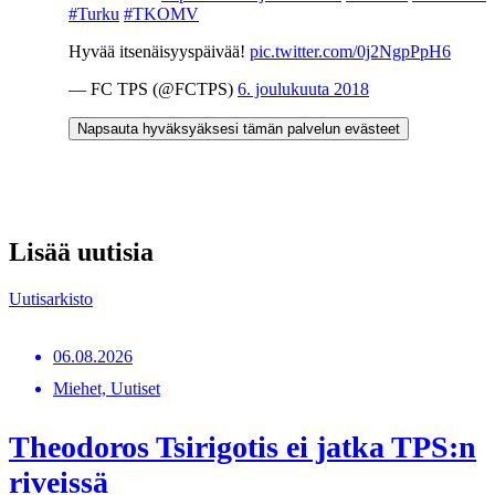
#Turku
#TKOMV
Hyvää itsenäisyyspäivää!
pic.twitter.com/0j2NgpPpH6
— FC TPS (@FCTPS)
6. joulukuuta 2018
Napsauta hyväksyäksesi tämän palvelun evästeet
Lisää uutisia
Uutisarkisto
06.08.2026
Miehet, Uutiset
Theodoros Tsirigotis ei jatka TPS:n
riveissä