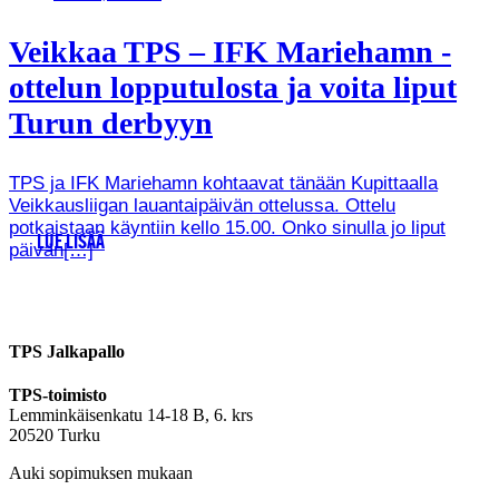
Veikkaa TPS – IFK Mariehamn -
ottelun lopputulosta ja voita liput
Turun derbyyn
TPS ja IFK Mariehamn kohtaavat tänään Kupittaalla
Veikkausliigan lauantaipäivän ottelussa. Ottelu
potkaistaan käyntiin kello 15.00. Onko sinulla jo liput
LUE LISÄÄ
päivän[…]
TPS Jalkapallo
TPS-toimisto
Lemminkäisenkatu 14-18 B, 6. krs
20520 Turku
Auki sopimuksen mukaan