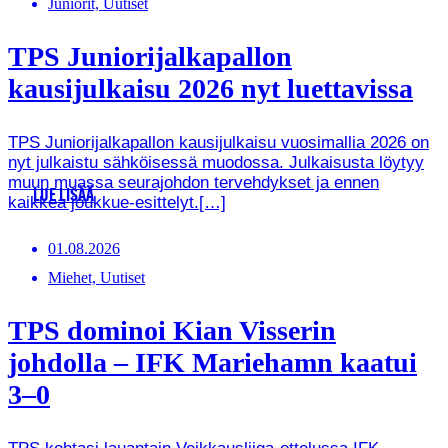
Juniorit, Uutiset
TPS Juniorijalkapallon
kausijulkaisu 2026 nyt luettavissa
TPS Juniorijalkapallon kausijulkaisu vuosimallia 2026 on
nyt julkaistu sähköisessä muodossa. Julkaisusta löytyy
muun muassa seurajohdon tervehdykset ja ennen
LUE LISÄÄ
kaikkea joukkue-esittelyt.[…]
01.08.2026
Miehet, Uutiset
TPS dominoi Kian Visserin
johdolla – IFK Mariehamn kaatui
3–0