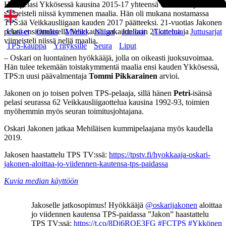
Hän pelasi Ykkösessä kausina 2015-17 yhteensä 66 ottelua ja
viimeisteli niissä kymmenen maalia. Hän oli mukana nostamassa
TPS:ää Veikkausliigaan kauden 2017 päätteeksi. 21-vuotias Jakonen
pelasi ensimmäisellä Veikkausliigakaudellaan 27 ottelua ja
Uutiset
Ottelut
Miehet
Naiset
Juniorit
Akatemia
Juttusarjat
viimeisteli niissä neljä maalia.
TPS-kauppa
Yrityksille
Seura
Liput
– Oskari on luontainen hyökkääjä, jolla on oikeasti juoksuvoimaa.
Hän tulee tekemään toistakymmentä maalia ensi kauden Ykkösessä,
TPS:n uusi päävalmentaja
Tommi Pikkarainen
arvioi.
Jakonen on jo toisen polven TPS-pelaaja, sillä hänen
Petri-
isänsä
pelasi seurassa 62 Veikkausliigaottelua kausina 1992-93, toimien
myöhemmin myös seuran toimitusjohtajana.
Oskari Jakonen jatkaa Mehiläisen kummipelaajana myös kaudella
2019.
Jakosen haastattelu TPS TV:ssä:
https://tpstv.fi/hyokkaaja-oskari-
jakonen-aloittaa-jo-viidennen-kautensa-tps-paidassa
Kuvia median käyttöön
Jakoselle jatkosopimus! Hyökkääjä
@oskarijakonen
aloittaa
jo viidennen kautensa TPS-paidassa ”Jakon” haastattelu
TPS TV:ssä:
https://t.co/8Dj6ROE3FG
#FCTPS
#Ykkönen