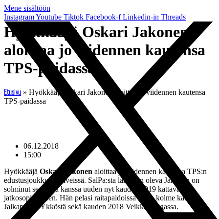
Mene sisältöön
Instagram
Youtube
Tiktok
Facebook-f
Linkedin-in
Threads
Hyökkääjä Oskari Jakonen
aloittaa jo viidennen kautensa
TPS-paidassa
»
Hyökkääjä Oskari Jakonen aloittaa jo viidennen kautensa
Etusivu
TPS-paidassa
06.12.2018
15:00
Hyökkääjä
Oskari Jakonen
aloittaa jo viidennen kautensa TPS:n
edustusjoukkueen riveissä. SalPa:sta lähtöisin oleva Jakonen on
solminut seuransa kanssa uuden nyt kauden 2019 kattavan
jatkosopimuksen. Hän pelasi raitapaidoissa ensin kolme kautta
Jalkapallon Ykköstä sekä kauden 2018 Veikkausliigassa.