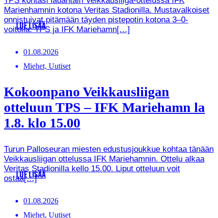
TPS kohtasi lauantain Veikkausliiga-ottelussa IFK
Marienhamnin kotona Veritas Stadionilla. Mustavalkoiset
onnistuivat pitämään täyden pistepotin kotona 3–0-
LUE LISÄÄ
voitolla. TPS ja IFK Mariehamn[…]
01.08.2026
Miehet, Uutiset
Kokoonpano Veikkausliigan
otteluun TPS – IFK Mariehamn la
1.8. klo 15.00
Turun Palloseuran miesten edustusjoukkue kohtaa tänään
Veikkausliigan ottelussa IFK Mariehamnin. Ottelu alkaa
Veritas Stadionilla kello 15.00. Liput otteluun voit
LUE LISÄÄ
ostaa[…]
01.08.2026
Miehet, Uutiset