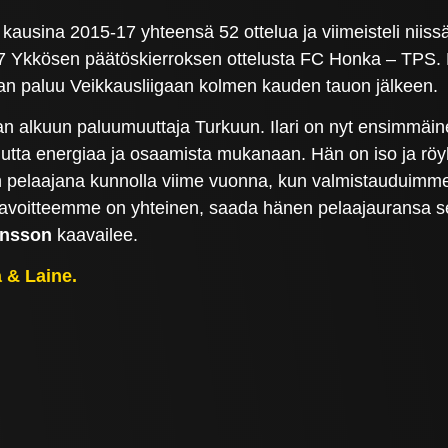
ausina 2015-17 yhteensä 52 ottelua ja viimeisteli niiss
7 Ykkösen päätöskierroksen ottelusta FC Honka – TPS. M
uran paluu Veikkausliigaan kolmen kauden tauon jälkeen.
an alkuun paluumuuttaja Turkuun. Ilari on nyt ensimmäin
a energiaa ja osaamista mukanaan. Hän on iso ja röyhkeä
n pelaajana kunnolla viime vuonna, kun valmistauduimme
dän tavoitteemme on yhteinen, saada hänen pelaajaurans
ansson
kaavailee.
a & Laine.