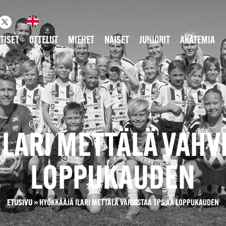
TISET
OTTELUT
MIEHET
NAISET
JUNIORIT
AKATEMIA
LARI METTÄLÄ VAHV
LOPPUKAUDEN
ETUSIVU
»
HYÖKKÄÄJÄ ILARI METTÄLÄ VAHVISTAA TPS:ÄÄ LOPPUKAUDEN