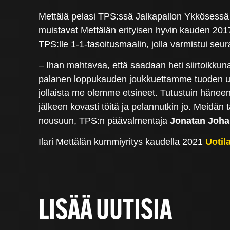
Mettälä pelasi TPS:ssä Jalkapallon Ykkösessä k
muistavat Mettälän erityisen hyvin kauden 201
TPS:lle 1-1-tasoitusmaalin, jolla varmistui se
– Ihan mahtavaa, että saadaan heti siirtoikkun
palanen loppukauden joukkuettamme tuoden uutt
jollaista me olemme etsineet. Tutustuin hänee
jälkeen kovasti töitä ja pelannutkin jo. Mei
nousuun, TPS:n päävalmentaja
Jonatan Joh
Ilari Mettälän kummiyritys kaudella 2021
Uotil
LISÄÄ UUTISIA