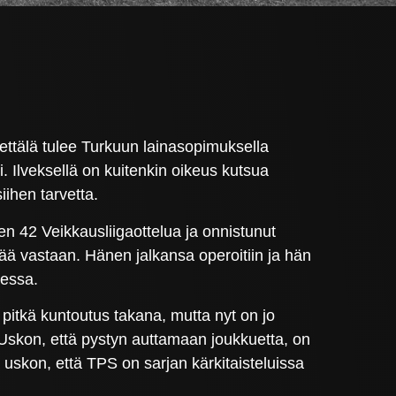
ettälä tulee Turkuun lainasopimuksella
 Ilveksellä on kuitenkin oikeus kutsua
ihen tarvetta.
n 42 Veikkausliigaottelua ja onnistunut
ä vastaan. Hänen jalkansa operoitiin ja hän
eessa.
n pitkä kuntoutus takana, mutta nyt on jo
 Uskon, että pystyn auttamaan joukkuetta, on
 uskon, että TPS on sarjan kärkitaisteluissa