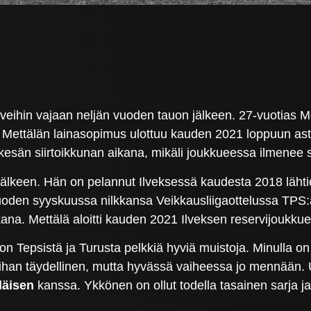
iveihin vajaan neljän vuoden tauon jälkeen. 27-vuotias M
Mettälän lainasopimus ulottuu kauden 2021 loppuun asti.
esän siirtoikkunan aikana, mikäli joukkueessa ilmenee si
jälkeen. Hän on pelannut Ilveksessä kaudesta 2018 lähtie
uoden syyskuussa nilkkansa Veikkausliigaottelussa TPS:ä
ikana. Mettälä aloitti kauden 2021 Ilveksen reservijoukku
la on Tepsistä ja Turusta pelkkiä hyviä muistoja. Minulla o
e ihan täydellinen, mutta hyvässä vaiheessa jo mennään.
läisen
kanssa. Ykkönen on ollut todella tasainen sarja ja