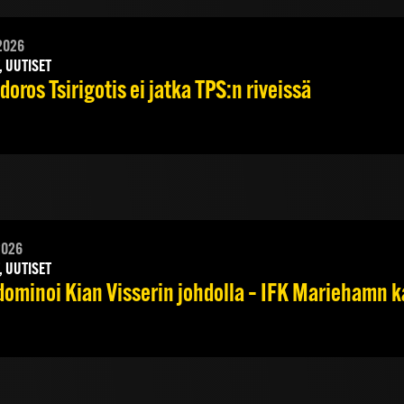
2026
, UUTISET
oros Tsirigotis ei jatka TPS:n riveissä
2026
, UUTISET
dominoi Kian Visserin johdolla – IFK Mariehamn k