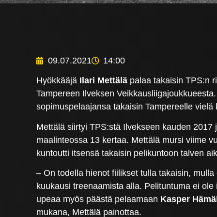
09.07.2021
14:00
Hyökkääjä
Ilari Mettälä
palaa takaisin TPS:n r
Tampereen Ilveksen Veikkausliigajoukkueesta. 
sopimuspelaajansa takaisin Tampereelle vielä k
Mettälä siirtyi TPS:stä Ilvekseen kauden 2017 
maalinteossa 13 kertaa. Mettälä mursi viime v
kuntoutti itsensä takaisin pelikuntoon talven a
– On todella hienot fiilikset tulla takaisin, mul
kuukausi treenaamista alla. Pelituntuma ei ol
upeaa myös päästä pelaamaan
Kasper Hämä
mukana, Mettälä painottaa.