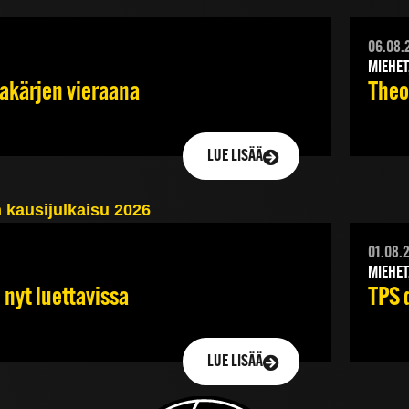
06.08.
MIEHET
jakärjen vieraana
Theod
LUE LISÄÄ
01.08.
MIEHET
TPS 
 nyt luettavissa
LUE LISÄÄ