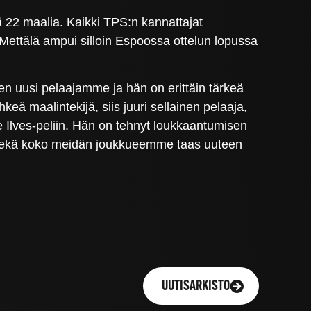
ä 22 maalia. Kaikki TPS:n kannattajat
ettälä ampui silloin Espoossa ottelun lopussa
en uusi pelaajamme ja hän on erittäin tärkeä
 maalintekijä, siis juuri sellainen pelaaja,
 Ilves-peliin. Hän on tehnyt loukkaantumisen
a sekä koko meidän joukkueemme taas uuteen
UUTISARKISTO