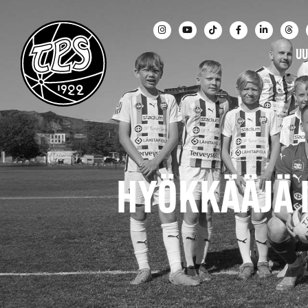
UU
HYÖKKÄÄJÄ I