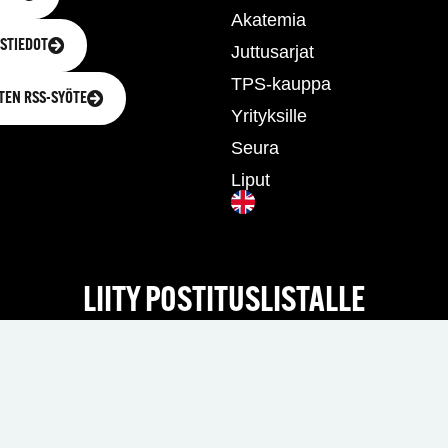
Akatemia
STIEDOT
Juttusarjat
TPS-kauppa
TEN RSS-SYÖTE
Yrityksille
Seura
Liput
LIITY POSTITUSLISTALLE