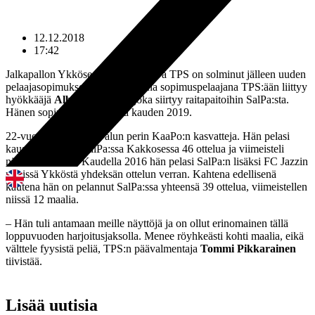
12.12.2018
17:42
Jalkapallon Ykköseen valmistautuva TPS on solminut jälleen uuden
pelaajasopimuksen. Täysin uutena sopimuspelaajana TPS:ään liittyy
hyökkääjä
Albijon Muzaci,
joka siirtyy raitapaitoihin SalPa:sta.
Hänen sopimuksensa kattaa kauden 2019.
22-vuotias Muzaci on alun perin KaaPo:n kasvatteja. Hän pelasi
kausina 2014-15 SalPa:ssa Kakkosessa 46 ottelua ja viimeisteli
niissä 13 maalia. Kaudella 2016 hän pelasi SalPa:n lisäksi FC Jazzin
riveissä Ykköstä yhdeksän ottelun verran. Kahtena edellisenä
kautena hän on pelannut SalPa:ssa yhteensä 39 ottelua, viimeistellen
niissä 12 maalia.
– Hän tuli antamaan meille näyttöjä ja on ollut erinomainen tällä
loppuvuoden harjoitusjaksolla. Menee röyhkeästi kohti maalia, eikä
välttele fyysistä peliä, TPS:n päävalmentaja
Tommi Pikkarainen
tiivistää.
Lisää uutisia