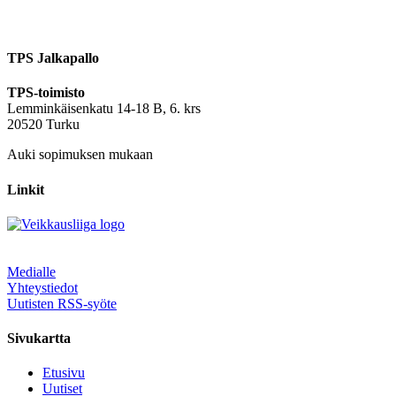
TPS Jalkapallo
TPS-toimisto
Lemminkäisenkatu 14-18 B, 6. krs
20520 Turku
Auki sopimuksen mukaan
Linkit
Medialle
Yhteystiedot
Uutisten RSS-syöte
Sivukartta
Etusivu
Uutiset