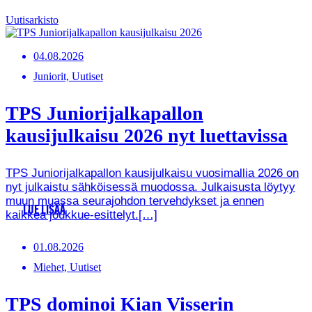
Uutisarkisto
04.08.2026
Juniorit, Uutiset
TPS Juniorijalkapallon
kausijulkaisu 2026 nyt luettavissa
TPS Juniorijalkapallon kausijulkaisu vuosimallia 2026 on
nyt julkaistu sähköisessä muodossa. Julkaisusta löytyy
muun muassa seurajohdon tervehdykset ja ennen
LUE LISÄÄ
kaikkea joukkue-esittelyt.[…]
01.08.2026
Miehet, Uutiset
TPS dominoi Kian Visserin