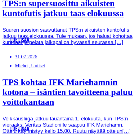
TPS:n supersuosittu aikuisten
kuntofutis jatkuu taas elokuussa
Suuren suosion saavuttanut TPS:n aikuisten kuntofutis
jatkuu taas elokuussa. Tule mukaan, jos haluat kohottaa
LUE LISÄÄ
kuntoasi ja pelata jalkapalloa hyvässä seurassa.[…]
31.07.2026
Miehet, Uutiset
TPS kohtaa IFK Mariehamnin
kotona – isäntien tavoitteena paluu
voittokantaan
Veikkausliiga jatkuu lauantaina 1. elokuuta, kun TPS:n
vieraaksi Veritas Stadionille saapuu IFK Mariehamn.
LUE LISÄÄ
Ottelu käynnistyy kello 15.00. Ruutu näyttää ottelun[…]