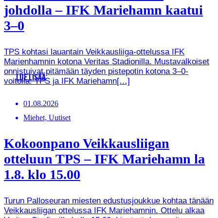
johdolla – IFK Mariehamn kaatui
3–0
TPS kohtasi lauantain Veikkausliiga-ottelussa IFK
Marienhamnin kotona Veritas Stadionilla. Mustavalkoiset
onnistuivat pitämään täyden pistepotin kotona 3–0-
LUE LISÄÄ
voitolla. TPS ja IFK Mariehamn[…]
01.08.2026
Miehet, Uutiset
Kokoonpano Veikkausliigan
otteluun TPS – IFK Mariehamn la
1.8. klo 15.00
Turun Palloseuran miesten edustusjoukkue kohtaa tänään
Veikkausliigan ottelussa IFK Mariehamnin. Ottelu alkaa