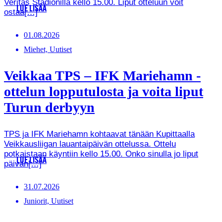
Veritas Stadionilla kello 15.00. Liput otteluun voit
LUE LISÄÄ
ostaa[…]
01.08.2026
Miehet, Uutiset
Veikkaa TPS – IFK Mariehamn -
ottelun lopputulosta ja voita liput
Turun derbyyn
TPS ja IFK Mariehamn kohtaavat tänään Kupittaalla
Veikkausliigan lauantaipäivän ottelussa. Ottelu
potkaistaan käyntiin kello 15.00. Onko sinulla jo liput
LUE LISÄÄ
päivän[…]
31.07.2026
Juniorit, Uutiset