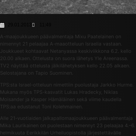
29.01.2013
11:49
A-maajoukkueen päävalmentaja Mixu Paatelainen on
nimennyt 21 pelaajaa A-maaotteluun Israelia vastaan.
Joukkueet kohtaavat Netanyassa keskiviikkona 6.2. kello
20.00 alkaen. Ottelusta on suora lähetys Yle Areenassa.
TV2 näyttää ottelusta jälkilähetyksen kello 22.05 alkaen.
Selostajana on Tapio Suominen.
TPS:sta Israel-otteluun nimettiin puolustaja Jarkko Hurme.
Mukana myös TPS-kasvatit Lukas Hradecky, Niklas
Moisander ja Kasper Hämäläinen sekä viime kaudella
TPS:aa edustanut Toni Kolehmainen.
Alle 21-vuotiaiden jalkapallomaajoukkueen päävalmentaja
Mika Laurikainen on puolestaan nimennyt 23 pelaajaa 4.–6.
helmikuuta Eerikkilän Urheiluopistolla järjestettävälle