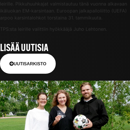
leirille. Pikkuhuuhkajat valmistautuu tänä vuonna alkavaan
ikäluokan EM-karsintaan. Euroopan jalkapalloliitto (UEFA)
arpoo karsintalohkot torstaina 31. tammikuuta.
TPS:sta leirille valittiin hyökkääjä Juho Lehtonen.
LISÄÄ UUTISIA
UUTISARKISTO