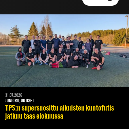
31.07.2026
JUNIORIT, UUTISET
TPS:n supersuosittu aikuisten kuntofutis
jatkuu taas elokuussa