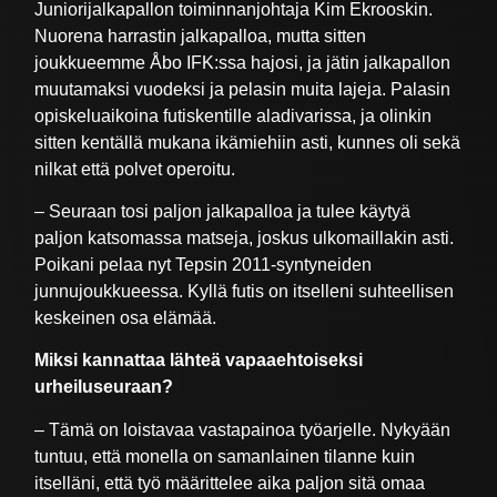
Juniorijalkapallon toiminnanjohtaja Kim Ekrooskin.
Nuorena harrastin jalkapalloa, mutta sitten
joukkueemme Åbo IFK:ssa hajosi, ja jätin jalkapallon
muutamaksi vuodeksi ja pelasin muita lajeja. Palasin
opiskeluaikoina futiskentille aladivarissa, ja olinkin
sitten kentällä mukana ikämiehiin asti, kunnes oli sekä
nilkat että polvet operoitu.
– Seuraan tosi paljon jalkapalloa ja tulee käytyä
paljon katsomassa matseja, joskus ulkomaillakin asti.
Poikani pelaa nyt Tepsin 2011-syntyneiden
junnujoukkueessa. Kyllä futis on itselleni suhteellisen
keskeinen osa elämää.
Miksi kannattaa lähteä vapaaehtoiseksi
urheiluseuraan?
– Tämä on loistavaa vastapainoa työarjelle. Nykyään
tuntuu, että monella on samanlainen tilanne kuin
itselläni, että työ määrittelee aika paljon sitä omaa