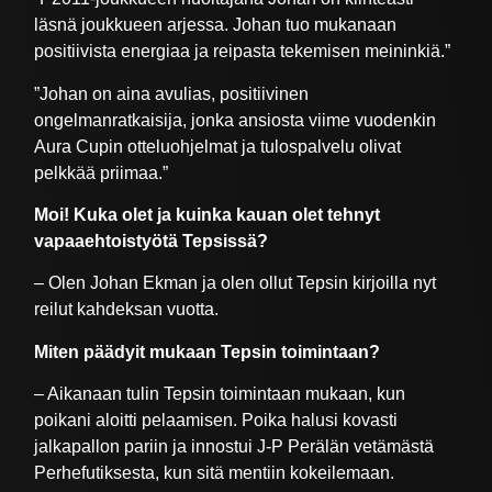
läsnä joukkueen arjessa. Johan tuo mukanaan
positiivista energiaa ja reipasta tekemisen meininkiä.”
”Johan on aina avulias, positiivinen
ongelmanratkaisija, jonka ansiosta viime vuodenkin
Aura Cupin otteluohjelmat ja tulospalvelu olivat
pelkkää priimaa.”
Moi! Kuka olet ja kuinka kauan olet tehnyt
vapaaehtoistyötä Tepsissä?
– Olen Johan Ekman ja olen ollut Tepsin kirjoilla nyt
reilut kahdeksan vuotta.
Miten päädyit mukaan Tepsin toimintaan?
– Aikanaan tulin Tepsin toimintaan mukaan, kun
poikani aloitti pelaamisen. Poika halusi kovasti
jalkapallon pariin ja innostui J-P Perälän vetämästä
Perhefutiksesta, kun sitä mentiin kokeilemaan.