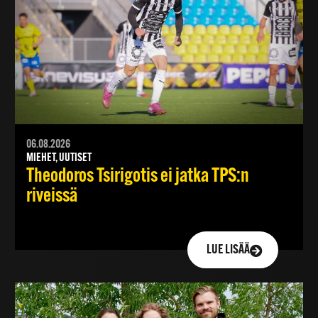
06.08.2026
MIEHET, UUTISET
Theodoros Tsirigotis ei jatka TPS:n
riveissä
LUE LISÄÄ