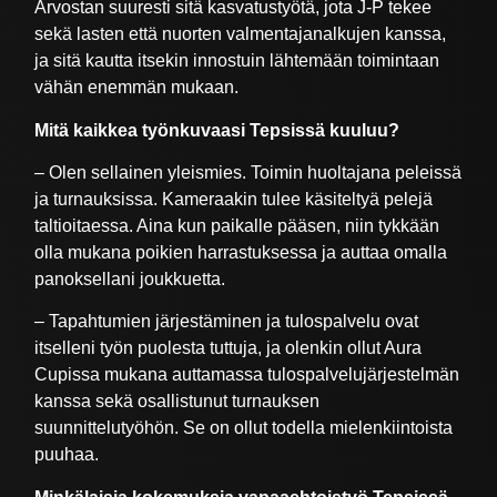
Arvostan suuresti sitä kasvatustyötä, jota J-P tekee
sekä lasten että nuorten valmentajanalkujen kanssa,
ja sitä kautta itsekin innostuin lähtemään toimintaan
vähän enemmän mukaan.
Mitä kaikkea työnkuvaasi Tepsissä kuuluu?
– Olen sellainen yleismies. Toimin huoltajana peleissä
ja turnauksissa. Kameraakin tulee käsiteltyä pelejä
taltioitaessa. Aina kun paikalle pääsen, niin tykkään
olla mukana poikien harrastuksessa ja auttaa omalla
panoksellani joukkuetta.
– Tapahtumien järjestäminen ja tulospalvelu ovat
itselleni työn puolesta tuttuja, ja olenkin ollut Aura
Cupissa mukana auttamassa tulospalvelujärjestelmän
kanssa sekä osallistunut turnauksen
suunnittelutyöhön. Se on ollut todella mielenkiintoista
puuhaa.