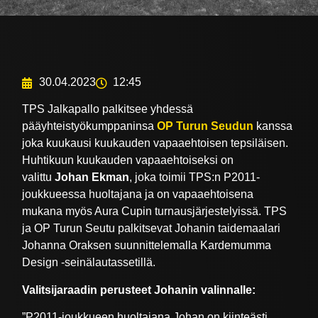
30.04.2023
12:45
TPS Jalkapallo palkitsee yhdessä
pääyhteistyökumppaninsa
OP Turun Seudun
kanssa
joka kuukausi kuukauden vapaaehtoisen tepsiläisen.
Huhtikuun kuukauden vapaaehtoiseksi on
valittu
Johan Ekman
, joka toimii TPS:n P2011-
joukkueessa huoltajana ja on vapaaehtoisena
mukana myös Aura Cupin turnausjärjestelyissä. TPS
ja OP Turun Seutu palkitsevat Johanin taidemaalari
Johanna Oraksen suunnittelemalla Kardemumma
Design -seinälautassetillä.
Valitsijaraadin perusteet Johanin valinnalle:
”P2011-joukkueen huoltajana Johan on kiinteästi