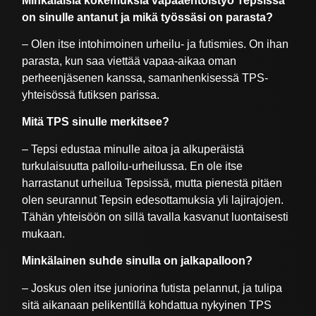
Minkälaisia kokemuksia vapaaehtoistyö Tepsissä
on sinulle antanut ja mikä työssäsi on parasta?
– Olen itse intohimoinen urheilu- ja futismies. On ihan
parasta, kun saa viettää vapaa-aikaa oman
perheenjäsenen kanssa, samanhenkisessä TPS-
yhteisössä futiksen parissa.
Mitä TPS sinulle merkitsee?
– Tepsi edustaa minulle aitoa ja alkuperäistä
turkulaisuutta palloilu-urheilussa. En ole itse
harrastanut urheilua Tepsissä, mutta pienestä pitäen
olen seurannut Tepsin edesottamuksia yli lajirajojen.
Tähän yhteisöön on sillä tavalla kasvanut luontaisesti
mukaan.
Minkälainen suhde sinulla on jalkapalloon?
– Joskus olen itse juniorina futista pelannut, ja tulipa
sitä aikanaan pelikentillä kohdattua nykyinen TPS