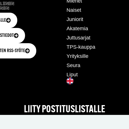
Miehet
Naiset
Juniorit
LLE
Akatemia
STIEDOT
Juttusarjat
TPS-kauppa
TEN RSS-SYÖTE
Yrityksille
Seura
Liput
LIITY POSTITUSLISTALLE