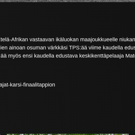
elä-Afrikan vastaavan ikäluokan maajoukkueelle niukan 
ien ainoan osuman värkkäsi TPS:ää viime kaudella edus
S:ää myös ensi kaudella edustava keskikenttäpelaaja Mat
jat-karsi-finaalitappion