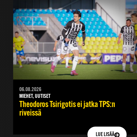
06.08.2026
MIEHET, UUTISET
Theodoros Tsirigotis ei jatka TPS:n
riveissä
LUE LISÄÄ