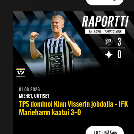
01.08.2026
MIEHET, UUTISET
TPS dominoi Kian Visserin johdolla – IFK
Mariehamn kaatui 3–0
LUE LISÄÄ