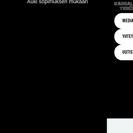
Auki sopimuksen mukaan
MEDIA
YHTEY
UUTIS