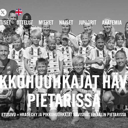
TISET
OTTELUT
MIEHET
NAISET
JUNIORIT
AKATEMIA
IKKUHUUHKAJAT HÄVI
PIETARISSA
ETUSIVU
»
HRADECKY JA PIKKUHUUHKAJAT HÄVISIVÄT FINAALIN PIETARISSA