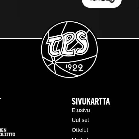
T
SIVUKARTTA
Etusivu
Uutiset
Ottelut