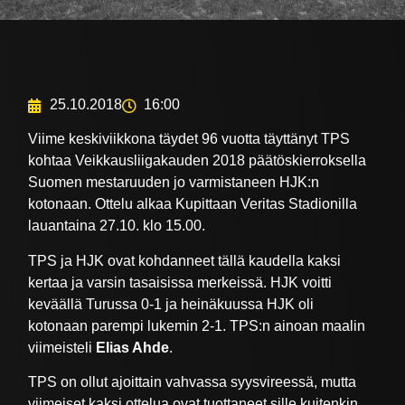
25.10.2018
16:00
Viime keskiviikkona täydet 96 vuotta täyttänyt TPS
kohtaa Veikkausliigakauden 2018 päätöskierroksella
Suomen mestaruuden jo varmistaneen HJK:n
kotonaan. Ottelu alkaa Kupittaan Veritas Stadionilla
lauantaina 27.10. klo 15.00.
TPS ja HJK ovat kohdanneet tällä kaudella kaksi
kertaa ja varsin tasaisissa merkeissä. HJK voitti
keväällä Turussa 0-1 ja heinäkuussa HJK oli
kotonaan parempi lukemin 2-1. TPS:n ainoan maalin
viimeisteli
Elias Ahde
.
TPS on ollut ajoittain vahvassa syysvireessä, mutta
viimeiset kaksi ottelua ovat tuottaneet sille kuitenkin