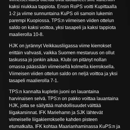
kaksi niukkaa tappiota. Ensin RoPS voitti Kupittaalla
1-2 ja viime sunnuntaina KuPS oli samoin lukemin
parempi Kuopiossa. TPS:n viimeisen viiden ottelun
saldo on kaksi voittoa, yksi tasapeli ja kaksi tappiota
maalierolla 10-8.
HJK on jyrännyt Veikkausliigassa viime kierrokset
erittäin vahvasti, vaikka Suomen mestaruus on ollut
taskussa jo jonkin aikaa. Klubi on pitänyt nollan
omassa päässään viimeisellä kolmella kierroksella.
Viimeisen viiden ottelun saldo on neljä voittoa ja yksi
tasapeli maalierolla 7-1.
TPS:n kannalta kupletin juoni on lauantaina
harvinaisen selvä. TPS:n on pakko voittaa lauantaina
HJK, jotta se säilyttää mahdollisuudet välttää
liigakarsinnat. IFK Mariehamn ja SJK lähtevät
viimeiselle liigakierrokselle kahden pisteen
etumatkalta. IFK kohtaa Maarianhaminassa KuPS:n ja