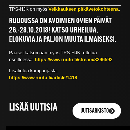
TPS-HJK on myös
Veikkauksen pitkävetokohteena
.
RUUDUSSA ON AVOIMIEN OVIEN PÄIVÄT
26.-28.10.2018! KATSO URHEILUA,
ELOKUVIA JA PALJON MUUTA ILMAISEKSI.
Pääset katsomaan myös TPS-HJK -ottelua
osoitteessa:
https://www.ruutu.fi/stream/3296592
Lisätietoa kampanjasta:
https://www.ruutu.fi/article/1418
LISÄÄ UUTISIA
UUTISARKISTO