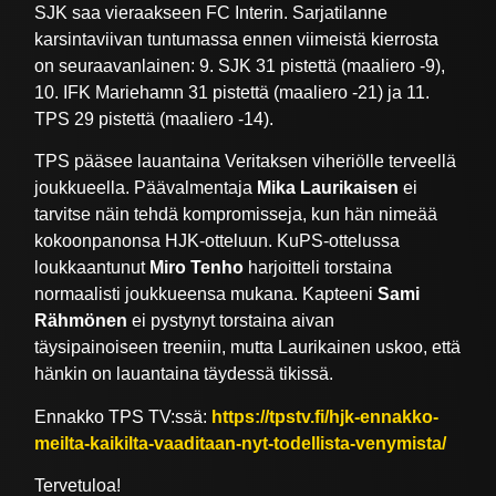
SJK saa vieraakseen FC Interin. Sarjatilanne
karsintaviivan tuntumassa ennen viimeistä kierrosta
on seuraavanlainen: 9. SJK 31 pistettä (maaliero -9),
10. IFK Mariehamn 31 pistettä (maaliero -21) ja 11.
TPS 29 pistettä (maaliero -14).
TPS pääsee lauantaina Veritaksen viheriölle terveellä
joukkueella. Päävalmentaja
Mika Laurikaisen
ei
tarvitse näin tehdä kompromisseja, kun hän nimeää
kokoonpanonsa HJK-otteluun. KuPS-ottelussa
loukkaantunut
Miro Tenho
harjoitteli torstaina
normaalisti joukkueensa mukana. Kapteeni
Sami
Rähmönen
ei pystynyt torstaina aivan
täysipainoiseen treeniin, mutta Laurikainen uskoo, että
hänkin on lauantaina täydessä tikissä.
Ennakko TPS TV:ssä:
https://tpstv.fi/hjk-ennakko-
meilta-kaikilta-vaaditaan-nyt-todellista-venymista/
Tervetuloa!