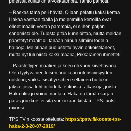
peleissä kultaakin arvokkaampia, Tainio painotti.
– Raskas tämä peli hävitä. Ollaan pelattu kaksi kertaa
Hakaa vastaan täällä ja molemmilla kerroilla ovat
olleet maalin verran parempia, ei siihen paljon
sanomista ole. Tulosta pitää kunnioittaa, mutta meidän
päästetyt maalit oli tänään minun silmiini todella
halpoja. Me ollaan puolustettu hyvin erikoistilaneet,
mutta nyt tuli niistä kaksi maalia, Pikkarainen ihmetteli.
– Päästettyjen maalien jälkeen oli vuori kiivettävänä.
Olen tyytyväinen toisen puoliajan intensiivisyyden
nostoon, vaikka sisältyi siihen sellainen hullukin
jakso, jossa tehtiin todella erikoisia ratkaisuja, joista
Haka olisi jo voinut naulata. Haka on tämän sarjan
paras joukkue, ei sitä voi kukaan kiistää, TPS-luotsi
myönsi.
TPS TV:n kooste ottelusta:
https://tpstv.fi/kooste-tps-
haka-2-3-20-07-2019/