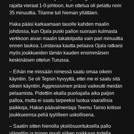
rajalta vieraat 1-0-johtoon, kun ottelua oli pelattu noin
35 minuuttia. Tilanne tuli hieman yllättäen.
Haka pääsi karkaamaan tauolle kahden maalin
johdossa, kun Ojala puski pallon suoraan kulmasta
verkkoon aivan maalin takatolpalta vain pari minuuttia
ennen taukoa. Loistavaa kautta pelaava Ojala ratkaisi
myös joukkueiden tämän kauden ensimmäisen
keskinäisen ottelun Turussa.
– Eihän me missään nimessä saatu omaa oikein
käyntiin. Se oli Tepsin hyvyyttä, ettei me ei saatu sitä
oikein käyntiin. Aggressivinen prässi vaikeutti meidän
pelaamista. Pidettiin ekalla puoliajalla aika paljon
palloa, mutta ei saatu tarpeeksi luotua vaarallisia
paikkoja, Hakan päävalmentaja Teemu Tainio kritisoi
joukkueensa peliä tyylilleen uskollisena.
– Saatiin sitten hienolla yksilösuorituksella pallo
yläpeltiin ja toinen maali siihen paikkaan todella