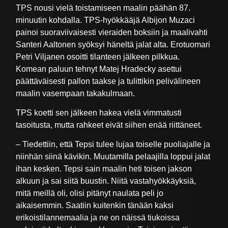
TPS nousi vielä toistamiseen maalin päähän 87.
minuutin kohdalla. TPS-hyökkääjä Albijon Muzaci
painoi suoraviivaisesti vieraiden boksiin ja maalivahti
Santeri Aaltonen syöksyi häneltä jalat alta. Erotuomari
Petri Viljanen osoitti tilanteen jälkeen pilkkua.
Komean paluun tehnyt Matej Hradecky asettui
päättäväisesti pallon taakse ja tulittikin pelivälineen
maalin vasempaan takakulmaan.
TPS koetti sen jälkeen hakea vielä vimmatusti
tasoitusta, mutta rahkeet eivät siihen enää riittäneet.
– Tiedettiin, että Tepsi tulee lujaa toiselle puoliajalle ja
niinhän siinä kävikin. Muutamilla pelaajilla loppui jalat
ihan kesken. Tepsi sain maalin heti toisen jakson
alkuun ja sai siitä buustin. Niitä vastahyökkäyksiä,
mitä meillä oli, olisi pitänyt naulata peli jo
aikaisemmin. Saatiin kuitenkin tänään kaksi
erikoistilannemaalia ja ne on näissä tiukoissa