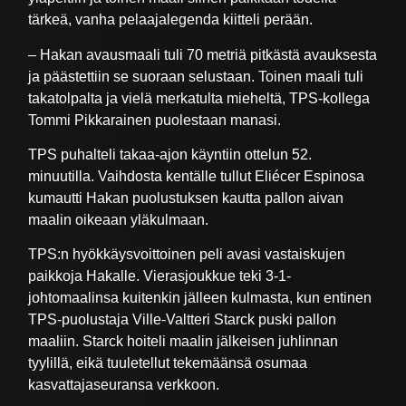
tärkeä, vanha pelaajalegenda kiitteli perään.
– Hakan avausmaali tuli 70 metriä pitkästä avauksesta
ja päästettiin se suoraan selustaan. Toinen maali tuli
takatolpalta ja vielä merkatulta mieheltä, TPS-kollega
Tommi Pikkarainen puolestaan manasi.
TPS puhalteli takaa-ajon käyntiin ottelun 52.
minuutilla. Vaihdosta kentälle tullut Eliécer Espinosa
kumautti Hakan puolustuksen kautta pallon aivan
maalin oikeaan yläkulmaan.
TPS:n hyökkäysvoittoinen peli avasi vastaiskujen
paikkoja Hakalle. Vierasjoukkue teki 3-1-
johtomaalinsa kuitenkin jälleen kulmasta, kun entinen
TPS-puolustaja Ville-Valtteri Starck puski pallon
maaliin. Starck hoiteli maalin jälkeisen juhlinnan
tyylillä, eikä tuuletellut tekemäänsä osumaa
kasvattajaseuransa verkkoon.