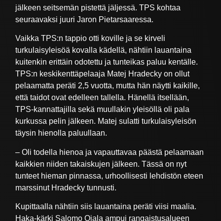
jälkeen seitsemän pistettä jäljessä. TPS kohtaa
seuraavaksi juuri Jaron Pietarsaaressa.
Vaikka TPS:n tappio otti koville ja se kirveli
turkulaisyleisöä kovalla kädellä, nähtiin lauantaina
kuitenkin erittäin odotettu ja tunteikas paluu kentälle.
TPS:n keskikenttäpelaaja Matej Hradecky on ollut
pelaamatta peräti 2,5 vuotta, mutta hän näytti kaikille,
että taidot ovat edelleen tallella. Hänellä itsellään,
TPS-kannattajilla sekä muullakin yleisöllä oli pala
kurkussa pelin jälkeen. Matej sulatti turkulaisyleisön
täysin hienolla paluullaan.
– Oli todella hienoa ja vapauttavaa päästä pelaamaan
kaikkien niiden takaiskujen jälkeen. Tässä on nyt
tunteet hieman pinnassa, urhoollisesti lehdistön eteen
marssinut Hradecky tunnusti.
Kupittaalla nähtiin siis lauantaina peräti viisi maalia.
Haka-kärki Salomo Ojala ampui rangaistusalueen