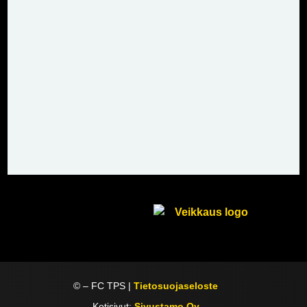
©
– FC TPS |
Tietosuojaseloste
Kotisivut:
Sivustamo Oy