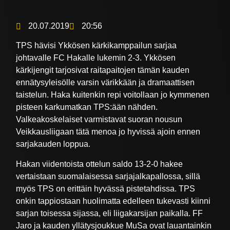
20.07.2019
20:56
TPS hävisi Ykkösen kärkikamppailun sarjaa
johtavalle FC Hakalle lukemin 2-3. Ykkösen
kärkijengit tarjosivat raitapaitojen tämän kauden
ennätysyleisölle varsin värikkään ja dramaattisen
taistelun. Haka kuitenkin repi voitollaan jo kymmenen
pisteen karkumatkan TPS:ään nähden.
Valkeakoskelaiset varmistavat suoran nousun
Veikkausliigaan tätä menoa jo hyvissä ajoin ennen
sarjakauden loppua.
Hakan viidentoista ottelun saldo 13-2-0 hakee
vertaistaan suomalaisessa sarjajalkapallossa, sillä
myös TPS on erittäin hyvässä pistetahdissa. TPS
onkin tappiostaan huolimatta edelleen tukevasti kiinni
sarjan toisessa sijassa, eli liigakarsijan paikalla. FF
Jaro ja kauden yllätysjoukkue MuSa ovat lauantainkin