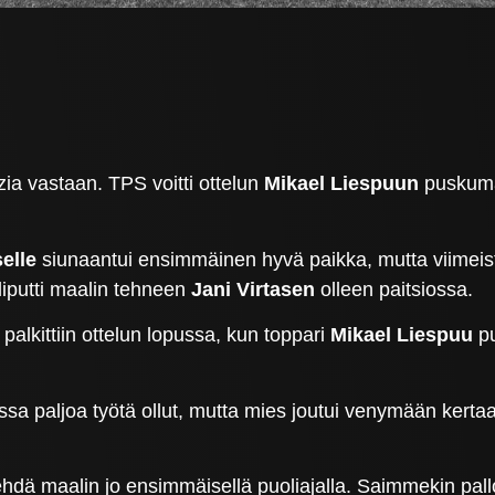
zia vastaan. TPS voitti ottelun
Mikael Liespuun
puskumaa
elle
siunaantui ensimmäinen hyvä paikka, mutta viimeist
liputti maalin tehneen
Jani Virtasen
olleen paitsiossa.
 palkittiin ottelun lopussa, kun toppari
Mikael Liespuu
pu
ussa paljoa työtä ollut, mutta mies joutui venymään kert
ehdä maalin jo ensimmäisellä puoliajalla. Saimmekin pall