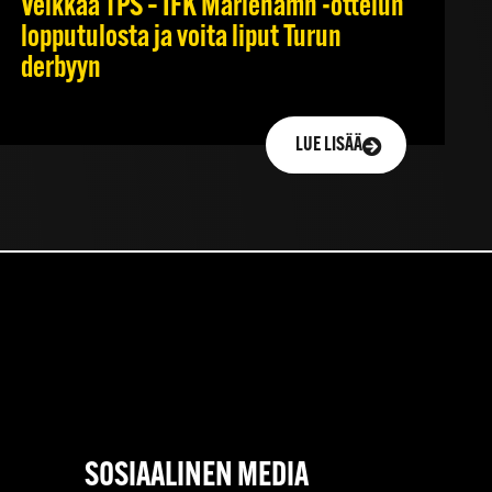
Veikkaa TPS – IFK Mariehamn -ottelun
lopputulosta ja voita liput Turun
derbyyn
LUE LISÄÄ
SOSIAALINEN MEDIA