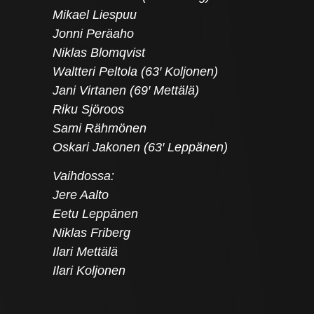
Mikael Liespuu
Jonni Peräaho
Niklas Blomqvist
Waltteri Peltola (63′ Koljonen)
Jani Virtanen (69′ Mettälä)
Riku Sjöroos
Sami Rähmönen
Oskari Jakonen (63′ Leppänen)
Vaihdossa:
Jere Aalto
Eetu Leppänen
Niklas Friberg
Ilari Mettälä
Ilari Koljonen