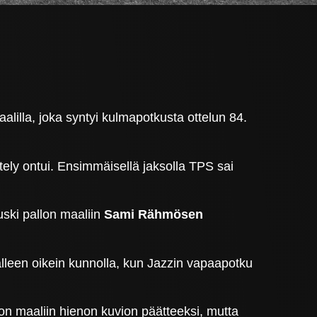
lilla, joka syntyi kulmapotkusta ottelun 84.
ely ontui. Ensimmäisellä jaksolla TPS sai
ski pallon maaliin
Sami Rähmösen
aalleen oikein kunnolla, kun Jazzin vapaapotku
on maaliin hienon kuvion päätteeksi, mutta