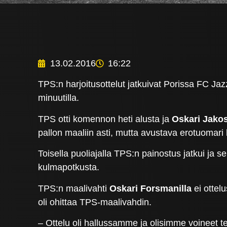
13.02.2016
16:22
TPS:n harjoitusottelut jatkuivat Porissa FC Jaz
minuutilla.
TPS otti komennon heti alusta ja
Oskari Jakos
pallon maaliin asti, mutta avustava erotuomari 
Toisella puoliajalla TPS:n painostus jatkui ja se
kulmapotkusta.
TPS:n maalivahti
Oskari Forsmanilla
ei ottel
oli ohittaa TPS-maalivahdin.
– Ottelu oli hallussamme ja olisimme voineet t