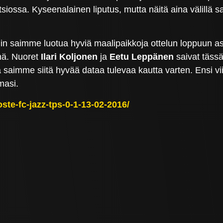
itsiossa. Kyseenalainen liputus, mutta näitä aina välillä
iin saimme luotua hyviä maalipaikkoja ottelun loppuun as
nä. Nuoret
Ilari Koljonen
ja
Eetu Leppänen
saivat täss
 saimme siitä hyvää dataa tulevaa kautta varten. Ensi vi
masi.
ooste-fc-jazz-tps-0-1-13-02-2016/