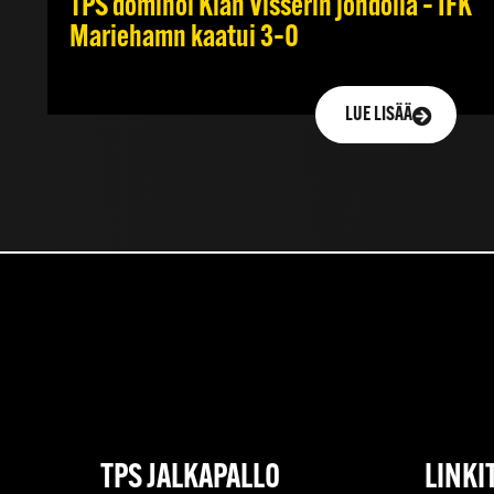
TPS dominoi Kian Visserin johdolla – IFK
Mariehamn kaatui 3–0
LUE LISÄÄ
TPS JALKAPALLO
LINKI