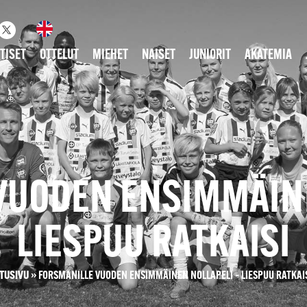
TISET
OTTELUT
MIEHET
NAISET
JUNIORIT
AKATEMIA
VUODEN ENSIMMÄINE
LIESPUU RATKAISI
TUSIVU
»
FORSMANILLE VUODEN ENSIMMÄINEN NOLLAPELI – LIESPUU RATKAI