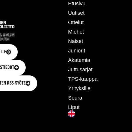
Etusivu
Uutiset
Ottelut
Miehet
Naiset
Juniorit
LLE
Akatemia
STIEDOT
Juttusarjat
TPS-kauppa
TEN RSS-SYÖTE
Yrityksille
Seura
Liput