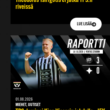
Theodoros Tsirigotis ei jatka TPS:n
riveissä
LUE LISÄÄ
01.08.2026
MIEHET, UUTISET