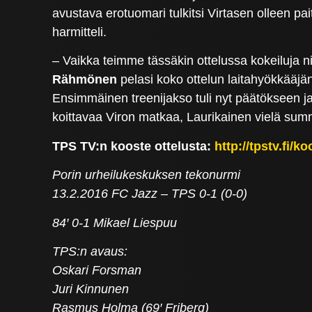
avustava erotuomari tulkitsi Virtasen olleen pa
harmitteli.
– Vaikka teimme tässäkin ottelussa kokeiluja n
Rähmönen
pelasi koko ottelun laitahyökkääjä
Ensimmäinen treenijakso tuli nyt päätökseen ja
koittavaa Viron matkaa, Laurikainen vielä sum
TPS TV:n kooste ottelusta:
http://tpstv.fi/k
Porin urheilukeskuksen tekonurmi
13.2.2016 FC Jazz – TPS 0-1 (0-0)
84′ 0-1 Mikael Liespuu
TPS:n avaus:
Oskari Forsman
Juri Kinnunen
Rasmus Holma (69′ Friberg)