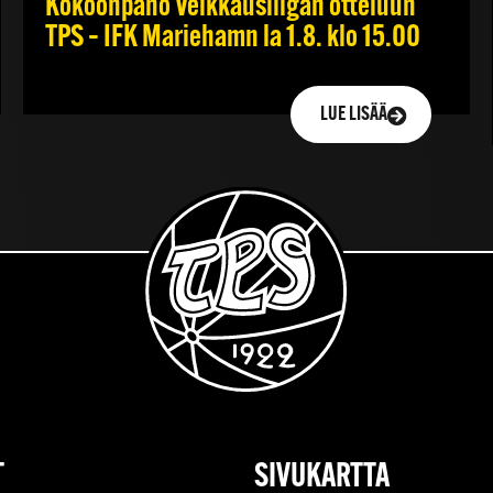
Kokoonpano Veikkausliigan otteluun
TPS – IFK Mariehamn la 1.8. klo 15.00
LUE LISÄÄ
T
SIVUKARTTA