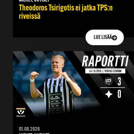
MIEHET, UUTISET
Theodoros Tsirigotis ei jatka TPS:n
riveissä
LUE LISÄÄ
01.08.2026