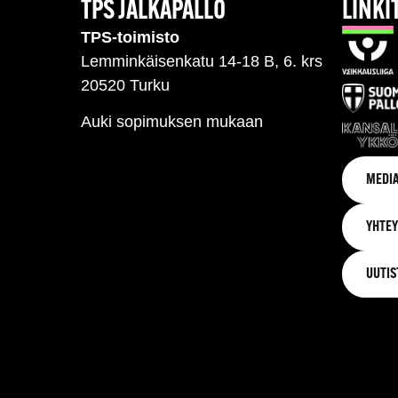
TPS JALKAPALLO
LINKI
TPS-toimisto
Lemminkäisenkatu 14-18 B, 6. krs
20520 Turku
Auki sopimuksen mukaan
MEDIA
YHTEY
UUTIS