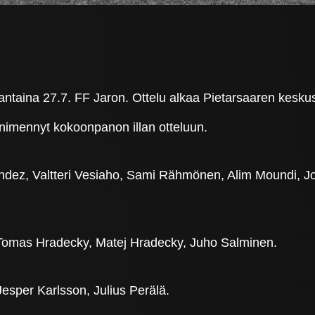
taina 27.7. FF Jaron. Ottelu alkaa Pietarsaaren keskus
nimennyt kokoonpanon illan otteluun.
dez, Valtteri Vesiaho, Sami Rähmönen, Alim Moundi, Jo
 Tomas Hradecky, Matej Hradecky, Juho Salminen.
esper Karlsson, Julius Perälä.