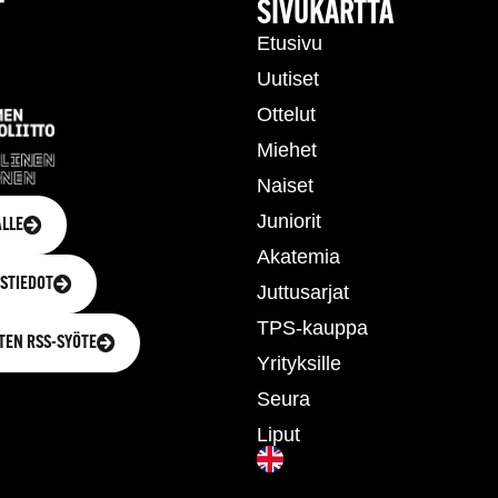
T
SIVUKARTTA
Etusivu
Uutiset
Ottelut
Miehet
Naiset
Juniorit
LLE
Akatemia
STIEDOT
Juttusarjat
TPS-kauppa
TEN RSS-SYÖTE
Yrityksille
Seura
Liput