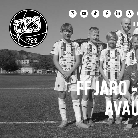
UU
FF JARO 
AVA
E