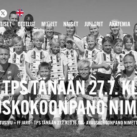
TISET
OTTELUT
MIEHET
NAISET
JUNIORIT
AKATEMIA
– TPS TÄNÄÄN 27.7. KL
USKOKOONPANO NIM
TUSIVU
»
FF JARO – TPS TÄNÄÄN 27.7. KLO 16.00 – AVAUSKOKOONPANO NIMET