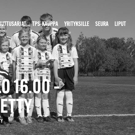
JUTTUSARJAT
TPS-KAUPPA
YRITYKSILLE
SEURA
LIPUT
O 16.00 –
ETTY
TY