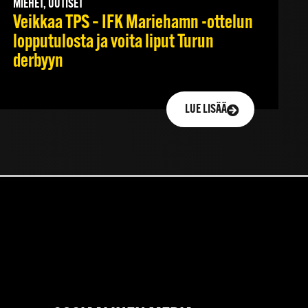
MIEHET, UUTISET
Veikkaa TPS – IFK Mariehamn -ottelun
lopputulosta ja voita liput Turun
derbyyn
LUE LISÄÄ