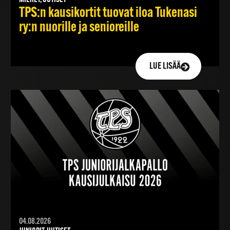
TPS:n kausikortit tuovat iloa Tukenasi
ry:n nuorille ja senioreille
LUE LISÄÄ
04.08.2026