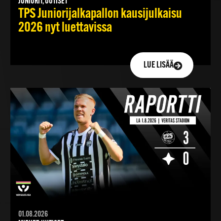
JUNIORIT, UUTISET
TPS Juniorijalkapallon kausijulkaisu
2026 nyt luettavissa
LUE LISÄÄ
01.08.2026