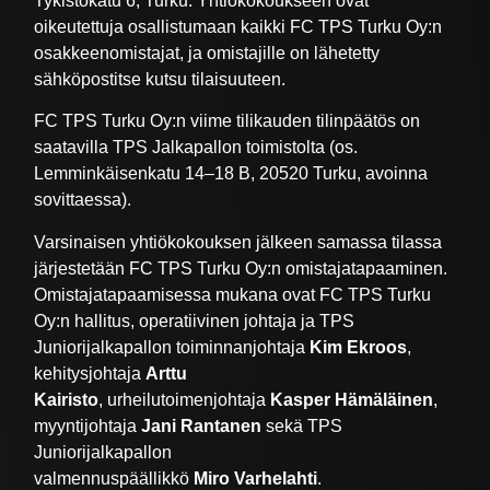
Tykistökatu 6, Turku. Yhtiökokoukseen ovat
oikeutettuja osallistumaan kaikki FC TPS Turku Oy:n
osakkeenomistajat, ja omistajille on lähetetty
sähköpostitse kutsu tilaisuuteen.
FC TPS Turku Oy:n viime tilikauden tilinpäätös on
saatavilla TPS Jalkapallon toimistolta (os.
Lemminkäisenkatu 14–18 B, 20520 Turku, avoinna
sovittaessa).
Varsinaisen yhtiökokouksen jälkeen samassa tilassa
järjestetään FC TPS Turku Oy:n omistajatapaaminen.
Omistajatapaamisessa mukana ovat FC TPS Turku
Oy:n hallitus, operatiivinen johtaja ja TPS
Juniorijalkapallon toiminnanjohtaja
Kim Ekroos
,
kehitysjohtaja
Arttu
Kairisto
, urheilutoimenjohtaja
Kasper Hämäläinen
,
myyntijohtaja
Jani Rantanen
sekä
TPS
Juniorijalkapallon
valmennuspäällikkö
Miro
Varhelahti
.