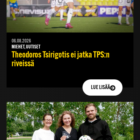
06.08.2026
MIEHET, UUTISET
Theodoros Tsirigotis ei jatka TPS:n
riveissä
LUE LISÄÄ