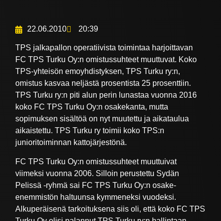
22.06.2010
20:39
TPS jalkapallon operatiivista toimintaa harjoittavan
FC TPS Turku Oy:n omistussuhteet muuttuvat. Koko
TPS-yhteisön emoyhdistyksen, TPS Turku ry:n,
omistus kasvaa neljästä prosentista 25 prosenttiin.
TPS Turku ry:n piti alun perin lunastaa vuonna 2016
koko FC TPS Turku Oy:n osakekanta, mutta
sopimuksen sisältöä on nyt muutettu ja aikataulua
aikaistettu. TPS Turku ry toimii koko TPS:n
junioritoiminnan kattojärjestönä.
FC TPS Turku Oy:n omistussuhteet muuttuivat
viimeksi vuonna 2006. Silloin perustettu Sydän
Pelissä -ryhmä sai FC TPS Turku Oy:n osake-
enemmistön haltuunsa kymmeneksi vuodeksi.
Alkuperäisenä tarkoituksena siis oli, että koko FC TPS
Turku Oy olisi palannut TPS Turku ry:n hallintaan