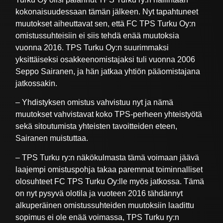
kokonaisuudessaan tämän jälkeen. Nyt tapahtuneet
muutokset aiheuttavat sen, että FC TPS Turku Oy:n
omistussuhteisiin ei siis tehdä enää muutoksia
vuonna 2016. TPS Turku Oy:n suurimmaksi
yksittäiseksi osakkeenomistajaksi tuli vuonna 2006
Seppo Sairanen, ja hän jatkaa yhtiön pääomistajana
jatkossakin.
– Yhdistyksen omistus vahvistuu nyt ja nämä
muutokset vahvistavat koko TPS-perheen yhteistyötä
sekä sitoutumista yhteisten tavoitteiden eteen,
Sairanen muistuttaa.
– TPS Turku ry:n näkökulmasta tämä voimaan jäävä
laajempi omistuspohja takaa paremmat toiminnalliset
olosuhteet FC TPS Turku Oy:lle myös jatkossa. Tämä
on nyt pysyvä olotila ja vuoteen 2016 tähdännyt
alkuperäinen omistussuhteiden muutoksiin laadittu
sopimus ei ole enää voimassa, TPS Turku ry:n