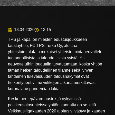
13.04.2020
13:15
TPS jalkapallon miesten edustusjoukkueen
taustayhtiö, FC TPS Turku Oy, aloittaa
yhteistoimintalain mukaiset yhteistoimintaneuvottelut
tuotannollisista ja taloudellisista syistä. Yt-
neuvotteluihin jouduttiin turvautumaan, koska yhtiön
tämän hetken taloudellinen tilanne sekä lyhyen
tähtäimen tulevaisuuden talousnäkymät ovat
heikentyneet viime viikkojen aikana merkittävästi
koronaviruspandemian takia.
Keskeinen epävarmuustekijä nykyisissä
poikkeusolosuhteissa yhtiön kannalta on se, että
Veikkausliigakauden 2020 aloitus viivästyy ja kauden