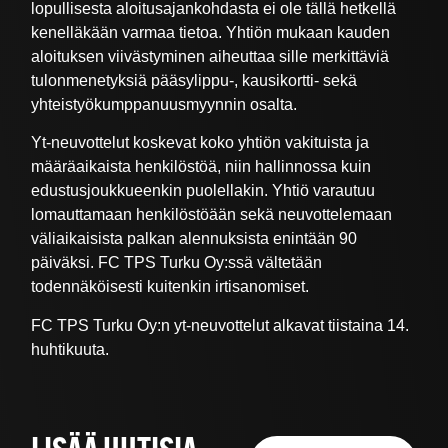
lopullisesta aloitusajankohdasta ei ole tällä hetkellä
kenelläkään varmaa tietoa. Yhtiön mukaan kauden
aloituksen viivästyminen aiheuttaa sille merkittäviä
tulonmenetyksiä pääsylippu-, kausikortti- sekä
yhteistyökumppanuusmyynnin osalta.
Yt-neuvottelut koskevat koko yhtiön vakituista ja
määräaikaista henkilöstöä, niin hallinnossa kuin
edustusjoukkueenkin puolellakin. Yhtiö varautuu
lomauttamaan henkilöstöään sekä neuvottelemaan
väliaikaisista palkan alennuksista enintään 90
päiväksi. FC TPS Turku Oy:ssä vältetään
todennäköisesti kuitenkin irtisanomiset.
FC TPS Turku Oy:n yt-neuvottelut alkavat tiistaina 14.
huhtikuuta.