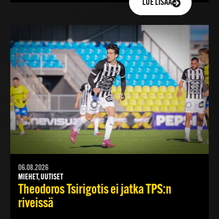
LUE LISÄÄ
06.08.2026
MIEHET, UUTISET
Theodoros Tsirigotis ei jatka TPS:n
riveissä