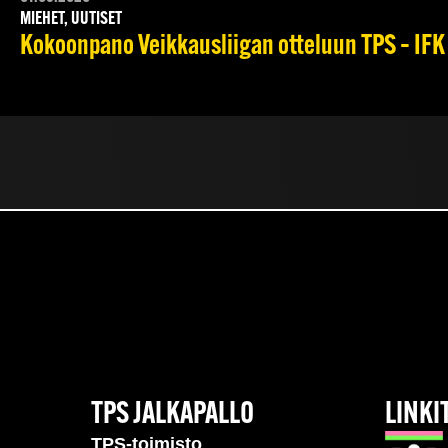
MIEHET, UUTISET
Kokoonpano Veikkausliigan otteluun TPS – IFK 
TPS JALKAPALLO
LINKI
TPS-toimisto