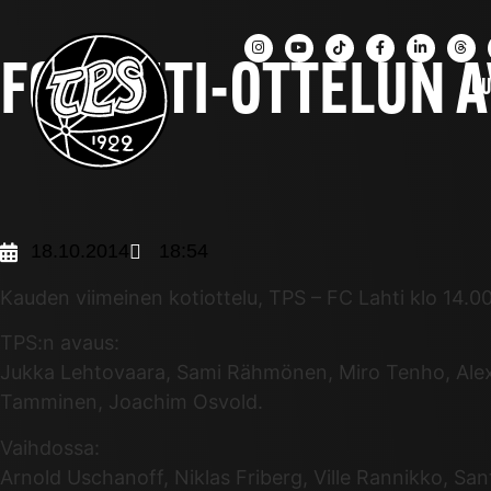
FC LAHTI-OTTELUN
UU
18.10.2014
18:54
Kauden viimeinen kotiottelu, TPS – FC Lahti klo 14.00 
TPS:n avaus:
Jukka Lehtovaara, Sami Rähmönen, Miro Tenho, Alex 
Tamminen, Joachim Osvold.
Vaihdossa:
Arnold Uschanoff, Niklas Friberg, Ville Rannikko, San