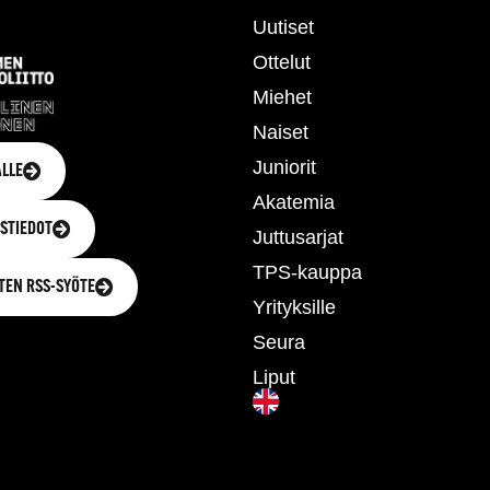
Uutiset
Ottelut
Miehet
Naiset
Juniorit
LLE
Akatemia
STIEDOT
Juttusarjat
TPS-kauppa
TEN RSS-SYÖTE
Yrityksille
Seura
Liput