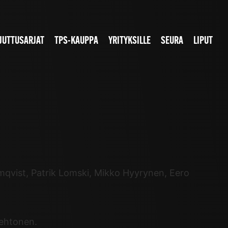
JUTTUSARJAT
TPS-KAUPPA
YRITYKSILLE
SEURA
LIPUT
qvist, Patrik Lomski, Mikko Hyyrynen, Eero
Lehtonen.