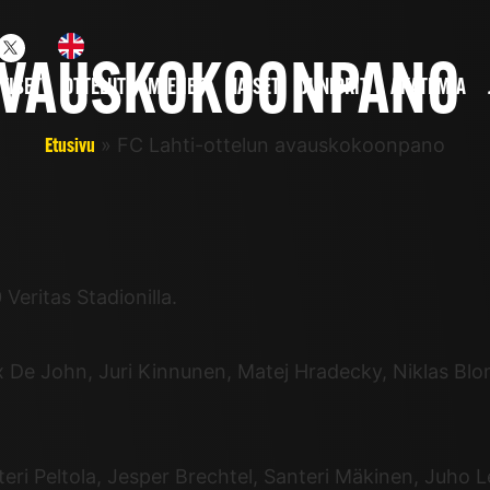
 AVAUSKOKOONPANO
TISET
OTTELUT
MIEHET
NAISET
JUNIORIT
AKATEMIA
»
FC Lahti-ottelun avauskokoonpano
Etusivu
Veritas Stadionilla.
De John, Juri Kinnunen, Matej Hradecky, Niklas Blom
teri Peltola, Jesper Brechtel, Santeri Mäkinen, Juho 