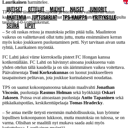
Laurikainen
harmittelee.
UUTISET
OTTELUT
MIEHET
NAISET
JUNIORIT
TPS pelasi tiistaina Seinäjoella ja ottelu eteni valitettavan tutun
kaavan mukaan. TPS:llä oli omat paikkansa, mutta SJK takoi lopulta
AKATEMIA
JUTTUSARJAT
TPS-KAUPPA
YRITYKSILLE
taululle 4-0-voittolukemat.
SEURA
LIPUT
– Se oli raskas reissu ja muutoksia peliin pitää tulla. Maalinteon
vaikeus on valitettavasti ollut tuttu juttu, mutta ensimmäisen kerran
myös koko joukkueen puolustaminen petti. Nyt tarvitaan aivan uutta
ryhtiä, Laurikainen myöntää.
FC Lahti jakoi viime kierroksella pisteet FC Hongan kanssa
kotikentällään. FC Lahti on hävinnyt ainoana joukkueena vain
yhden ottelun tällä kaudella ja on siis äärimmäisen vaikea voitettava.
Päävalmentaja
Toni Korkeakunnas
on luonut joukkueelleen
tasapainoisen pelitavan, jota joukkue kurinalaisesti noudattaa.
TPS on saanut kokoonpanoonsa takaisin maalivahti
Jonathan
Viscosin
, puolustaja
Rasmus Holman
sekä hyökkääjä
Oskari
Jakosen
. Poissa ovat ainoastaan puolustaja
Antto Tapaninen
sekä
pitkäaikaispotilas, keskikenttäpelaaja
Tomas Hradecky
.
– Se antaa meille tietysti enemmän mahdollisuuksia, kun lyömme
lopullisen kokoonpanon lukkoon, mutta muutoksia on tulossa, se on
varma. Olisihan se maalitili nyt mukava saada auki myös
kotiottelussa, Laurikainen myöntää.