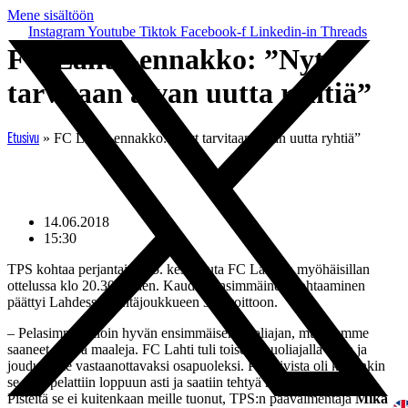
Mene sisältöön
Instagram
Youtube
Tiktok
Facebook-f
Linkedin-in
Threads
FC Lahti -ennakko: ”Nyt
tarvitaan aivan uutta ryhtiä”
»
FC Lahti -ennakko: ”Nyt tarvitaan aivan uutta ryhtiä”
Etusivu
14.06.2018
15:30
TPS kohtaa perjantaina 15. kesäkuuta FC Lahden myöhäisillan
ottelussa klo 20.30 alkaen. Kauden ensimmäinen kohtaaminen
päättyi Lahdessa isäntäjoukkueen 3-2-voittoon.
– Pelasimme silloin hyvän ensimmäisen puoliajan, mutta emme
saaneet tehtyä maaleja. FC Lahti tuli toisella puoliajalla lujaa ja
jouduimme vastaanottavaksi osapuoleksi. Positiivista oli kuitenkin
se, että pelattiin loppuun asti ja saatiin tehtyä ne kavennusmaalit.
Pisteitä se ei kuitenkaan meille tuonut, TPS:n päävalmentaja
Mika