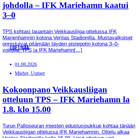
johdolla – IFK Mariehamn kaatui
3–0
TPS kohtasi lauantain Veikkausliiga-ottelussa IFK
Marienhamnin kotona Veritas Stadionilla. Mustavalkoiset
onnistuivat pitämään täyden pistepotin kotona 3–0-
LUE LISÄÄ
voitolla. TPS ja IFK Mariehamn[…]
01.08.2026
Miehet, Uutiset
Kokoonpano Veikkausliigan
otteluun TPS – IFK Mariehamn la
1.8. klo 15.00
Turun Palloseuran miesten edustusjoukkue kohtaa tänään
Veikkausliigan ottelussa IFK Mariehamnin. Ottelu alkaa