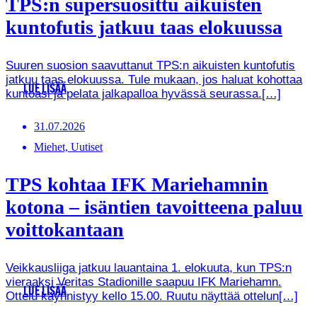
TPS:n supersuosittu aikuisten
kuntofutis jatkuu taas elokuussa
Suuren suosion saavuttanut TPS:n aikuisten kuntofutis
jatkuu taas elokuussa. Tule mukaan, jos haluat kohottaa
LUE LISÄÄ
kuntoasi ja pelata jalkapalloa hyvässä seurassa.[…]
31.07.2026
Miehet, Uutiset
TPS kohtaa IFK Mariehamnin
kotona – isäntien tavoitteena paluu
voittokantaan
Veikkausliiga jatkuu lauantaina 1. elokuuta, kun TPS:n
vieraaksi Veritas Stadionille saapuu IFK Mariehamn.
LUE LISÄÄ
Ottelu käynnistyy kello 15.00. Ruutu näyttää ottelun[…]