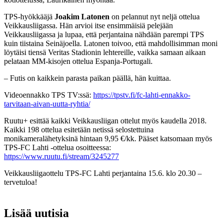
TPS-hyökkääjä
Joakim Latonen
on pelannut nyt neljä ottelua
Veikkausliigassa. Hän arvioi itse ensimmäisiä pelejään
Veikkausliigassa ja lupaa, että perjantaina nähdään parempi TPS
kuin tiistaina Seinäjoella. Latonen toivoo, että mahdollisimman moni
löytäisi tiensä Veritas Stadionin lehtereille, vaikka samaan aikaan
pelataan MM-kisojen ottelua Espanja-Portugali.
– Futis on kaikkein parasta paikan päällä, hän kuittaa.
Videoennakko TPS TV:ssä:
https://tpstv.fi/fc-lahti-ennakko-
tarvitaan-aivan-uutta-ryhtia/
Ruutu+ esittää kaikki Veikkausliigan ottelut myös kaudella 2018.
Kaikki 198 ottelua esitetään netissä selostettuina
monikameralähetyksinä hintaan 9,95 €/kk. Pääset katsomaan myös
TPS-FC Lahti -ottelua osoitteessa:
https://www.ruutu.fi/stream/3245277
Veikkausliigaottelu TPS-FC Lahti perjantaina 15.6. klo 20.30 –
tervetuloa!
Lisää uutisia