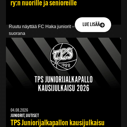
ry:n nuorille ja senioreille
LUE LISÄÄ
Ruutu näyttää FC Haka juniorit – TPS -ottelun
suorana
lähetyksenä:
https://www.ruutu.fi/stream/4064210
04.08.2026
JUNIORIT, UUTISET
TPS Juniorijalkapallon kausijulkaisu