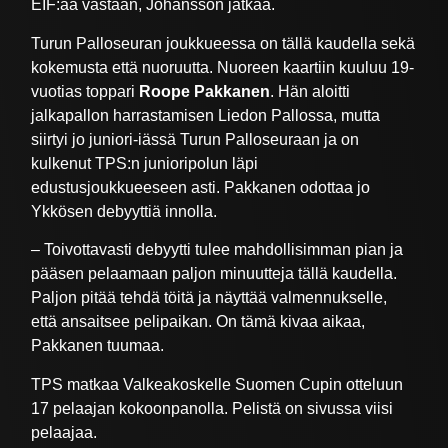
EIF:ää vastaan, Johansson jatkaa.
Turun Palloseuran joukkueessa on tällä kaudella sekä
kokemusta että nuoruutta. Nuoreen kaartiin kuuluu 19-
vuotias toppari
Roope Pakkanen
. Hän aloitti
jalkapallon harrastamisen Liedon Pallossa, mutta
siirtyi jo juniori-iässä Turun Palloseuraan ja on
kulkenut TPS:n junioripolun läpi
edustusjoukkueeseen asti. Pakkanen odottaa jo
Ykkösen debyyttiä innolla.
– Toivottavasti debyytti tulee mahdollisimman pian ja
pääsen pelaamaan paljon minuutteja tällä kaudella.
Paljon pitää tehdä töitä ja näyttää valmennukselle,
että ansaitsee pelipaikan. On tämä kivaa aikaa,
Pakkanen tuumaa.
TPS matkaa Valkeakoskelle Suomen Cupin otteluun
17 pelaajan kokoonpanolla. Pelistä on sivussa viisi
pelaajaa.