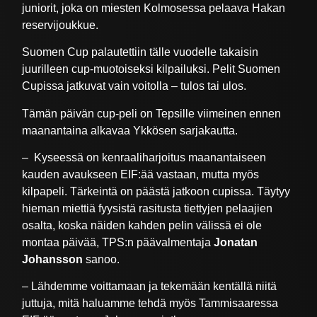
juniorit, joka on miesten Kolmosessa pelaava Hakan
reservijoukkue.
Suomen Cup palautettiin tälle vuodelle takaisin
juurilleen cup-muotoiseksi kilpailuksi. Pelit Suomen
Cupissa jatkuvat vain voitolla – tulos tai ulos.
Tämän päivän cup-peli on Tepsille viimeinen ennen
maanantaina alkavaa Ykkösen sarjakautta.
– Kyseessä on kenraaliharjoitus maanantaiseen
kauden avaukseen EIF:ää vastaan, mutta myös
kilpapeli. Tärkeintä on päästä jatkoon cupissa. Täytyy
hieman miettiä fyysistä rasitusta tiettyjen pelaajien
osalta, koska näiden kahden pelin välissä ei ole
montaa päivää, TPS:n päävalmentaja
Jonatan
Johansson
sanoo.
– Lähdemme voittamaan ja tekemään kentällä niitä
juttuja, mitä haluamme tehdä myös Tammisaaressa