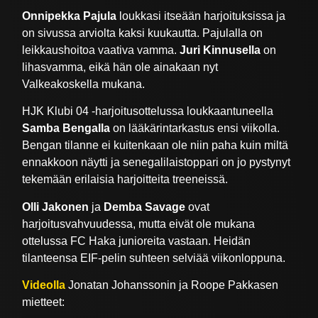
Onnipekka Pajula
loukkasi itseään harjoituksissa ja
on sivussa arviolta kaksi kuukautta. Pajulalla on
leikkaushoitoa vaativa vamma.
Juri Kinnusella
on
lihasvamma, eikä hän ole ainakaan nyt
Valkeakoskella mukana.
HJK Klubi 04 -harjoitusottelussa loukkaantuneella
Samba Bengalla
on lääkärintarkastus ensi viikolla.
Bengan tilanne ei kuitenkaan ole niin paha kuin miltä
ennakkoon näytti ja senegalilaistoppari on jo pystynyt
tekemään erilaisia harjoitteita treeneissä.
Olli Jakonen
ja
Demba Savage
ovat
harjoitusvahvuudessa, mutta eivät ole mukana
ottelussa FC Haka junioreita vastaan. Heidän
tilanteensa EIF-pelin suhteen selviää viikonloppuna.
Videolla
Jonatan Johanssonin ja Roope Pakkasen
mietteet: