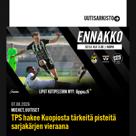
LISÄÄ UUTISIA
UUTISARKISTO
07.08.2026
MIEHET, UUTISET
TPS hakee Kuopiosta tärkeitä pisteitä
sarjakärjen vieraana