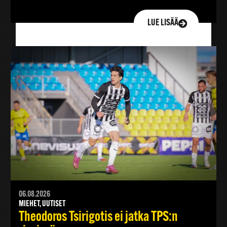
LUE LISÄÄ
06.08.2026
MIEHET, UUTISET
Theodoros Tsirigotis ei jatka TPS:n