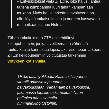
– Erityiskiitokset vielä ZTE:lle, joka halusi lähteä
uutena kumppanina juuri tähän kampanjaan
mukaan. Myös heille tärkeänä tavoitteena on
ollut löytää ratkaisu lasten ja nuorten kasvavaan
ruutuaikaan, sanoo Holma.
Tähän tarkoitukseen ZTE on kehittänyt
kellopuhelimen, jonka tavoitteena on vähentää
ruutuaikaa ja kannustaa lapsia aktiivisempaan arkeen.
ZTE:n kellopuhelimiin voit tutustua tarkemmin
yrityksen kotisivuilla.
TPS:n laitahyökkääjä Rasmus Harjanne
vieraili omassa lapsuuden
päiväkodissaan, Viinamäen päiväkodissa,
jakamassa lapsille eskaripaidat. Nuori
pelimies pääsi samalla
nimmarinkirjoitustöihin.