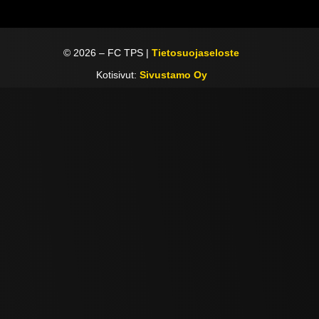
©
2026
– FC TPS |
Tietosuojaseloste
Kotisivut:
Sivustamo Oy