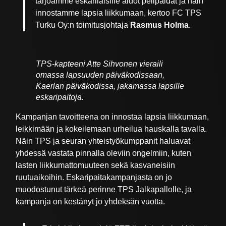
tarjoamme eskarilaisille aidot pelipaidat ja näin
innostamme lapsia liikkumaan, kertoo FC TPS
Turku Oy:n toimitusjohtaja
Rasmus Holma
.
TPS-kapteeni Atte Sihvonen vieraili
omassa lapsuuden päiväkodissaan,
Kaerlan päiväkodissa, jakamassa lapsille
eskaripaitoja.
Kampanjan tavoitteena on innostaa lapsia liikkumaan,
leikkimään ja kokeilemaan urheilua hauskalla tavalla.
Näin TPS ja seuran yhteistyökumppanit haluavat
yhdessä vastata pinnalla oleviin ongelmiin, kuten
lasten liikkumattomuuteen sekä kasvaneisiin
ruutuaikoihin. Eskaripaitakampanjasta on jo
muodostunut tärkeä perinne TPS Jalkapallolle, ja
kampanja on kestänyt jo yhdeksän vuotta.