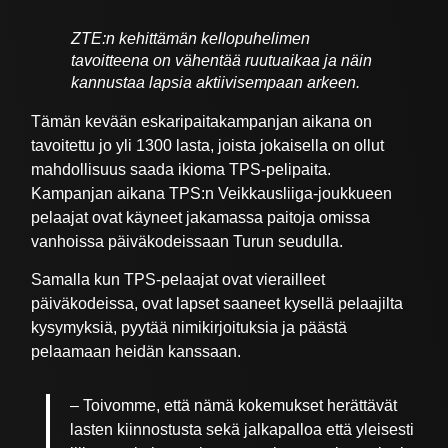
ZTE:n kehittämän kellopuhelimen
tavoitteena on vähentää ruutuaikaa ja näin
kannustaa lapsia aktiivisempaan arkeen.
Tämän kevään eskaripaitakampanjan aikana on
tavoitettu jo yli 1300 lasta, joista jokaisella on ollut
mahdollisuus saada ikioma TPS-pelipaita.
Kampanjan aikana TPS:n Veikkausliiga-joukkueen
pelaajat ovat käyneet jakamassa paitoja omissa
vanhoissa päiväkodeissaan Turun seudulla.
Samalla kun TPS-pelaajat ovat vierailleet
päiväkodeissa, ovat lapset saaneet kysellä pelaajilta
kysymyksiä, pyytää nimikirjoituksia ja päästä
pelaamaan heidän kanssaan.
– Toivomme, että nämä kokemukset herättävät
lasten kiinnostusta sekä jalkapalloa että yleisesti