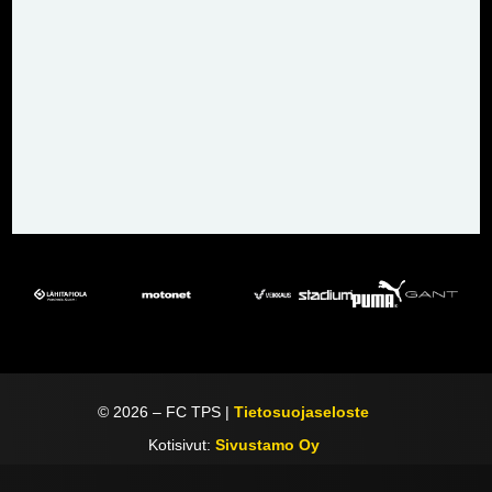
©
2026
– FC TPS |
Tietosuojaseloste
Kotisivut:
Sivustamo Oy