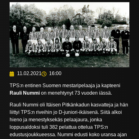
11.02.2021
16:00
TPS:n entinen Suomen mestaripelaaja ja kapteeni
Rauli Nummi
on menehtynyt 73 vuoden iässä.
Rauli Nummi oli Itäisen Pitkänkadun kasvatteja ja hän
liittyi TPS:n riveihin jo D-juniori-ikäisenä. Siitä alkoi
hieno ja menestyksekäs pelaajaura, jonka
loppusaldoksi tuli 382 pelattua ottelua TPS:n
edustusjoukkueessa. Nummi edusti koko uransa ajan