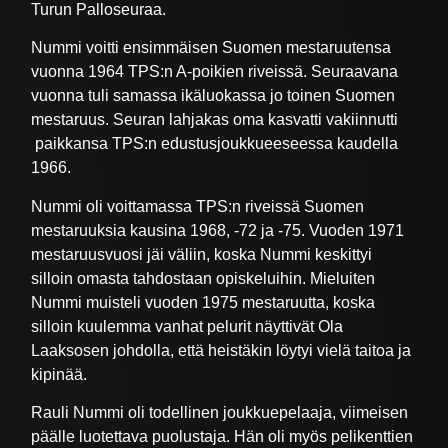
Turun Palloseuraa.
Nummi voitti ensimmäisen Suomen mestaruutensa
vuonna 1964 TPS:n A-poikien riveissä. Seuraavana
vuonna tuli samassa ikäluokassa jo toinen Suomen
mestaruus. Seuran lahjakas oma kasvatti vakiinnutti
paikkansa TPS:n edustusjoukkueeseessa kaudella
1966.
Nummi oli voittamassa TPS:n riveissä Suomen
mestaruuksia kausina 1968, -72 ja -75. Vuoden 1971
mestaruusvuosi jäi väliin, koska Nummi keskittyi
silloin omasta tahdostaan opiskeluihin. Mieluiten
Nummi muisteli vuoden 1975 mestaruutta, koska
silloin kuulemma vanhat pelurit näyttivät Ola
Laaksosen johdolla, että heistäkin löytyi vielä taitoa ja
kipinää.
Rauli Nummi oli todellinen joukkuepelaaja, viimeisen
päälle luotettava puolustaja. Hän oli myös pelikenttien