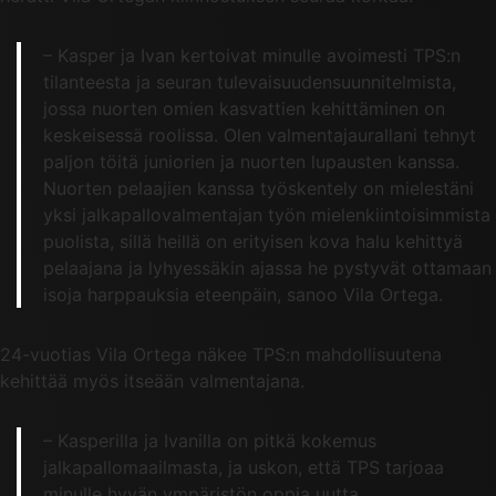
– Kasper ja Ivan kertoivat minulle avoimesti TPS:n
tilanteesta ja seuran tulevaisuudensuunnitelmista,
jossa nuorten omien kasvattien kehittäminen on
keskeisessä roolissa. Olen valmentajaurallani tehnyt
paljon töitä juniorien ja nuorten lupausten kanssa.
Nuorten pelaajien kanssa työskentely on mielestäni
yksi jalkapallovalmentajan työn mielenkiintoisimmista
puolista, sillä heillä on erityisen kova halu kehittyä
pelaajana ja lyhyessäkin ajassa he pystyvät ottamaan
isoja harppauksia eteenpäin, sanoo Vila Ortega.
24-vuotias Vila Ortega näkee TPS:n mahdollisuutena
kehittää myös itseään valmentajana.
– Kasperilla ja Ivanilla on pitkä kokemus
jalkapallomaailmasta, ja uskon, että TPS tarjoaa
minulle hyvän ympäristön oppia uutta.