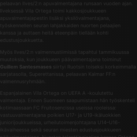
pelaavan Ilves/2:n apuvalmentajana runsaan vuoden ajan.
Ilveksessä Vila Ortega toimi kakkosjoukkueen
apuvalmentajapestin lisäksi yksilövalmentajana,
työskennellen seuran lahjakkaiden nuorten pelaajien
kanssa ja auttaen heitä eteenpäin tiellään kohti
edustusjoukkuetta.
Myös Ilves/2:n valmennustiimissä tapahtui tammikuussa
muutoksia, kun joukkueen päävalmentajana toiminut
Guillem Santesmases
siirtyi Ruotsin toiseksi korkeimmalla
sarjatasolla, Superettanissa, pelaavan Kalmar FF:n
valmennusryhmään.
Espanjalainen Vila Ortega on UEFA A -koulutettu
valmentaja. Ennen Suomeen saapumistaan hän työskenteli
kotimaassaan FC Fruitosencissa useissa rooleissa:
vastuuvalmentajana poikien U17- ja U19-ikäluokkien
juniorijoukkueissa, urheilutoimenjohtajana U14–U16-
ikävaiheessa sekä seuran miesten edustusjoukkueen
päävalmentajana. Nuorten talenttipelaajien kanssa Ortega