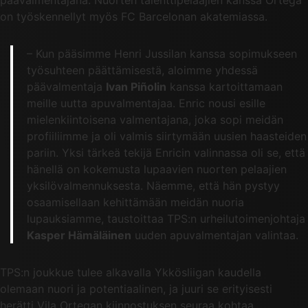
on työskennellyt myös FC Barcelonan akatemiassa.
– Kun pääsimme Henri Jussilan kanssa sopimukseen
työsuhteen päättämisestä, aloimme yhdessä
päävalmentaja
Ivan Piñolin
kanssa kartoittamaan
meille uutta apuvalmentajaa. Enric nousi esille
mielenkiintoisena valmentajana, joka sopi meidän
profiiliimme ja oli valmis siirtymään uusien haasteiden
pariin. Yksi tärkeä tekijä Enricin valinnassa oli se, että
hänellä on kokemusta lupaavien nuorten pelaajien
yksilövalmennuksesta. Näemme, että hän pystyy
osaamisellaan kehittämään meidän nuoria
lupauksiamme, taustoittaa TPS:n urheilutoimenjohtaja
Kasper Hämäläinen
uuden apuvalmentajan valintaa.
TPS:n joukkue tulee alkavalla Ykkösliigan kaudella
olemaan nuori ja potentiaalinen, ja juuri se erityisesti
herätti Vila Ortegan kiinnostuksen seuraa kohtaa.