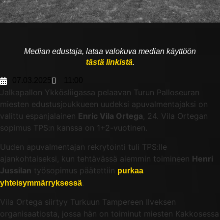
Median edustaja, lataa valokuva median käyttöön
tästä linkistä
.
07.03.2025
11:00
Jalkapallon Ykkösliigassa pelaavan Turun Palloseuran
miesten edustusjoukkueen uudeksi apuvalmentajaksi on
valittu espanjalainen
Enric Vila Ortega
, 24. Vila Ortegan
sopimus TPS:n kanssa on 1+2-vuotinen.
Uuden apuvalmentajan rekrytointi tuli TPS:lle
ajankohtaiseksi, kun tehtävässä aiemmin toimineen
Henri
Jussilan
työsopimus päätettiin
purkaa
.
yhteisymmärryksessä
Vila Ortega siirtyy Turkuun Tampereen Ilveksen
organisaatiosta, jossa hän on toiminut miesten Kakkosessa