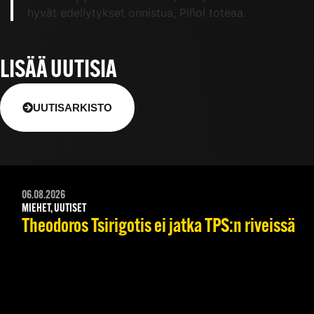
hyvät edellytykset onnistua, Piñol toteaa.
LISÄÄ UUTISIA
UUTISARKISTO
06.08.2026
MIEHET, UUTISET
Theodoros Tsirigotis ei jatka TPS:n riveissä