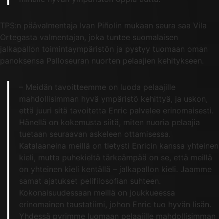
TPS:n päävalmentaja Ivan Piñolin mukaan seura saa Vila
Ortegasta valmentajan, joka tuntee suomalaisen
jalkapallon toimintaympäristön ja pystyy tuomaan oman
panoksensa Palloseuran nuorten pelaajien kehitykseen.
– Meidän tavoitteemme on luoda pelaajille
mahdollisimman hyvä ympäristö kehittyä, ja uskon,
että juuri sitä tavoitetta Enric palvelee erinomaisesti.
Hänellä on kokemusta siitä, miten nuoria pelaajia
tuetaan seuraavan askeleen ottamisessa.
Katalaaneina meillä on tietysti Enricin kanssa yhteinen
kieli, mutta puhekieltä tärkeämpää on se, että meillä
on yhteinen kieli kentällä – jalkapallon kieli. Jaamme
samat ajatukset pelifilosofian suhteen.
Kokonaisuudessaan meillä on joukkueessa
erinomainen taustatiimi, johon Enric tuo hyvän lisän.
Yhdessä pyrimme luomaan pelaajille mahdollisimman