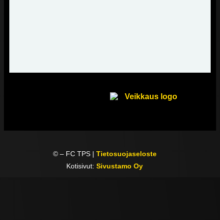
©
– FC TPS |
Tietosuojaseloste
Kotisivut:
Sivustamo Oy