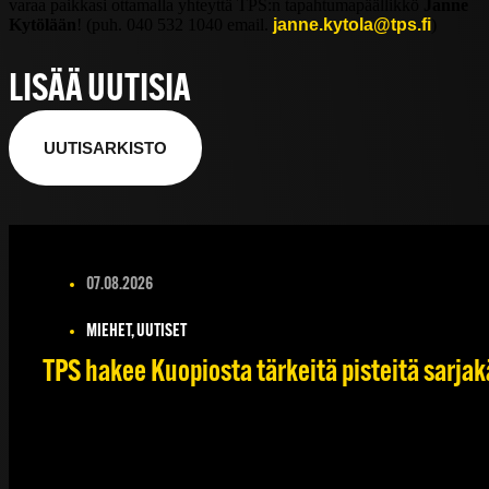
varaa paikkasi ottamalla yhteyttä TPS:n tapahtumapäällikkö
Janne
Kytölään
! (puh. 040 532 1040 email.
janne.kytola@tps.fi
)
LISÄÄ UUTISIA
UUTISARKISTO
07.08.2026
MIEHET, UUTISET
TPS hakee Kuopiosta tärkeitä pisteitä sarjak