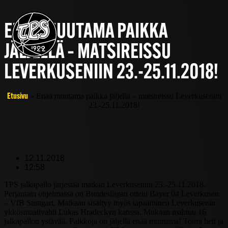
ENÄÄ MUUTAMA PAIKKA
JÄLJELLÄ – MATSIREISSU
LEVERKUSENIIN 23.-25.11.2018!
»
Enää muutama paikka jäljellä – matsireissu Leverkuseniin
Etusivu
23.-25.11.2018!
12.11.2018
12:58
TPS jalkapallo järjestää matkan Leverkuseniin 23.-25.11.2018.
Perjantain ohjelmassa on Bundesliigan ottelu Bayer 04 Leverkusen
– VfB Stuttgart. Matkaan sisältyy myös tapaaminen Leverkusenin
ykkösmaalivahti Lukas Hradeckyn kanssa. Mukaan mahtuu 16
jalkapallon ystävää. Paikkoja on jäljellä enää muutama! Toimi heti ja