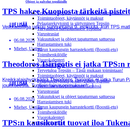
Ohjeet ja palvelut tepsiläisille
TPS hakee Kuopiosta tärkeitä pistei
Tervetuloa Tepsiin – Tästä mukaan toimintaan!
Toimintaohjeet, käytännöt ja maksut
Pelaajarekrytointi ja siirtyminen Tepsiin
LUE LISÄÄ
Veikkausliiga jatkuu sunnuntaina 9. elokuuta, kun TPS ma
Turvallinen harrastaminen Tepsissä
Varusteasiat
Vakuutukset ja ohjeet tapaturman sattuessa
06.08.2026
Harrastamisen tuki
Miehet, Uutiset
Turun kaupungin harrastekortti (Boostii-etu)
Toimihenkilöille
Vuorokalenteri
Theodoros Tsirigotis ei jatka TPS:n r
Palautelaatikko
Tervetuloa Tepsiin – Tästä mukaan toimintaan!
Toimintaohjeet, käytännöt ja maksut
Kreikkalaishyökkääjä Theodoros Tsirigotis ei jatka Turun 
Pelaajarekrytointi ja siirtyminen Tepsiin
LUE LISÄÄ
joukkueesta. Tuolloin lainasopimuksen[…]
Turvallinen harrastaminen Tepsissä
Varusteasiat
Vakuutukset ja ohjeet tapaturman sattuessa
06.08.2026
Harrastamisen tuki
Turun kaupungin harrastekortti (Boostii-etu)
Miehet, Uutiset
Toimihenkilöille
Vuorokalenteri
TPS:n kausikortit tuovat iloa Tukenas
Palautelaatikko