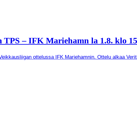
 TPS – IFK Mariehamn la 1.8. klo 15
kkausliigan ottelussa IFK Mariehamnin. Ottelu alkaa Veritas