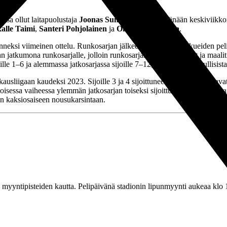
ussa ollut laitapuolustaja
Joonas Sundman
treenasi tänään keskiviikk
alle Taimi
,
Santeri Pohjolainen
ja
Onnipekka Pajula
.
neksi viimeinen ottelu. Runkosarjan jälkeen Ykkösen joukkueiden pelit
aan jatkumona runkosarjalle, jolloin runkosarjassa saadut pisteet ja maa
le 1–6 ja alemmassa jatkosarjassa sijoille 7–12, riippumatta lopullisista p
usliigaan kaudeksi 2023. Sijoille 3 ja 4 sijoittuneet joukkueet pelaava
oisessa vaiheessa ylemmän jatkosarjan toiseksi sijoittunut pelaa yksiosai
gan kaksiosaiseen nousukarsintaan.
myyntipisteiden kautta. Pelipäivänä stadionin lipunmyynti aukeaa klo 