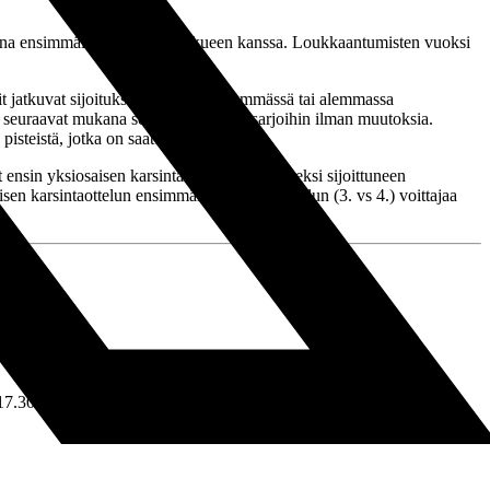
ona ensimmäisen kerran joukkueen kanssa. Loukkaantumisten vuoksi
 jatkuvat sijoituksesta riippuen ylemmässä tai alemmassa
lit seuraavat mukana sellaisenaan jatkosarjoihin ilman muutoksia.
isteistä, jotka on saatu jatkosarjoissa.
t ensin yksiosaisen karsintaottelun kolmanneksi sijoittuneen
sen karsintaottelun ensimmäisen karsintaottelun (3. vs 4.) voittajaa
17.30.