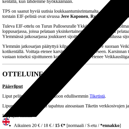
kentällä, kun lähdemme hyökkäämään.
TPS on saanut hyviä uutisia loukkaantumisrintamalta, sillä pitkään siv
torstain EIF-pelistä ovat sivussa
Jere Koponen
,
Roope Pakkanen
,
K
Tuleva EIF-ottelu on Turun Palloseuralle Ykkösen runkosarjan kolman
loppusarjassa, joissa pelataan yksinkertainen sarja. Jatkosarjoja pelat
Ylemmässä jatkosarjassa joukkueet sijoittuvat kokonaiskilpailussa sijoil
Ylemmän jatkosarjan päätyttyä kilpailun voittaja nousee suoraan Veikka
kotikentällä. Voittaja etenee karsinnan toiseen vaiheeseen. Karsinnan t
vastaan toiseksi sijoittuneen kotikentällä. Voittaja etenee Veikkauslii
OTTELUINFO
Pääsyliput
Liput peliin voit ostaa ennakkoon edullisemmin
Tiketistä
.
Lipunmyynti ennakkoon tapahtuu ainoastaan Tiketin verkkosivujen ja 
Lippujen hinnat:
Aikuinen 20 € / 18 € /
15 €*
[normaali / S-etu /
*ennakko
]