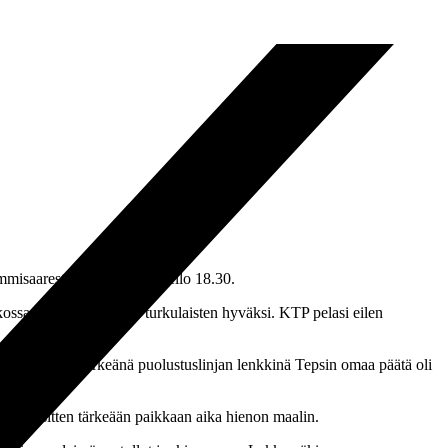
misaaresta. Ottelu alkaa kello 18.30.
ossa on kolme pistettä turkulaisten hyväksi. KTP pelasi eilen
tilla. Yhtenä tärkeänä puolustuslinjan lenkkinä Tepsin omaa päätä oli
” teki sitten tärkeään paikkaan aika hienon maalin.