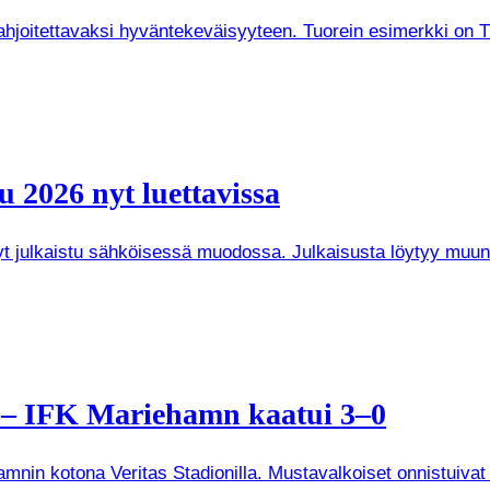
joitettavaksi hyväntekeväisyyteen. Tuorein esimerkki on Tuken
 2026 nyt luettavissa
 nyt julkaistu sähköisessä muodossa. Julkaisusta löytyy mu
a – IFK Mariehamn kaatui 3–0
mnin kotona Veritas Stadionilla. Mustavalkoiset onnistuivat