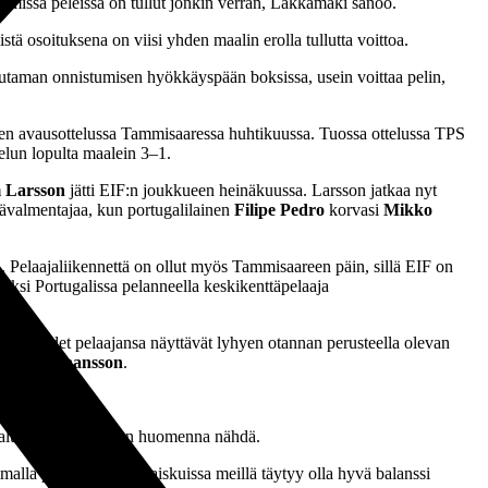
isemmissa peleissä on tullut jonkin verran, Lakkamäki sanoo.
ä osoituksena on viisi yhden maalin erolla tullutta voittoa.
utaman onnistumisen hyökkäyspään boksissa, usein voittaa pelin,
auden avausottelussa Tammisaaressa huhtikuussa. Tuossa ottelussa TPS
telun lopulta maalein 3–1.
 Larsson
jätti EIF:n joukkueen heinäkuussa. Larsson jatkaa nyt
äävalmentajaa, kun portugalilainen
Filipe Pedro
korvasi
Mikko
n
. Pelaajaliikennettä on ollut myös Tammisaareen päin, sillä EIF on
eksi Portugalissa pelanneella keskikenttäpelaaja
eidän uudet pelaajansa näyttävät lyhyen otannan perusteella olevan
natan Johansson
.
sson ennakoi.
n haluaa joukkueeltaan huomenna nähdä.
la prosentilla. Vastaiskuissa meillä täytyy olla hyvä balanssi