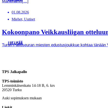
Mariehamn[…]
01.08.2026
Miehet, Uutiset
Kokoonpano Veikkausliigan otteluun
LUE LISÄÄ
Turun Palloseuran miesten edustusjoukkue kohtaa tänään Vei
TPS Jalkapallo
TPS-toimisto
Lemminkäisenkatu 14-18 B, 6. krs
20520 Turku
Auki sopimuksen mukaan
Linkit