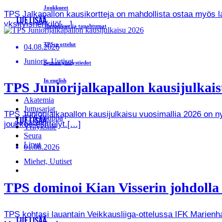
Joukkueet
TPS Jalkapallon kausikortteja on mahdollista ostaa myös lah
LUE LISÄÄ
yksityishenkilö[…]
Turnaukset ja tapahtumat
TPS:n ottelut
04.08.2026
Juniorit, Uutiset
Seuran yhteystiedot
In english
TPS Juniorijalkapallon kausijulkaisu
Akatemia
Juttusarjat
TPS Juniorijalkapallon kausijulkaisu vuosimallia 2026 on
TPS-kauppa
LUE LISÄÄ
joukkue-esittelyt.[…]
Yrityksille
Seura
Liput
01.08.2026
Miehet, Uutiset
TPS dominoi Kian Visserin johdoll
TPS kohtasi lauantain Veikkausliiga-ottelussa IFK Marienha
LUE LISÄÄ