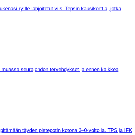
asi ry:lle lahjoitetut viisi Tepsin kausikorttia, jotka
un muassa seurajohdon tervehdykset ja ennen kaikkea
 pitämään täyden pistepotin kotona 3–0-voitolla. TPS ja IFK