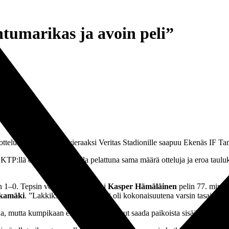
tumarikas ja avoin peli”
telulla. Palloseuran vieraaksi Veritas Stadionille saapuu Ekenäs IF Tam
KTP:llä on nyt molemmilla pelattuna sama määrä otteluja ja eroa tauluk
en 1–0. Tepsin voittomaalin laukoi
Kasper Hämäläinen
pelin 77. minuu
kamäki
. ”Lakkiksen” mukaan peli oli kokonaisuutena varsin tasainen.
oja, mutta kumpikaan ei oikein meinannut saada paikoista sisään. ”Kappe