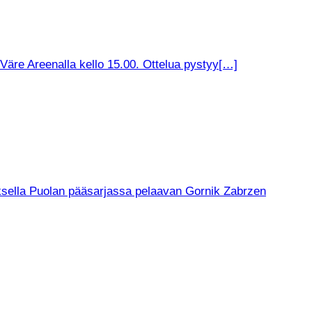
äre Areenalla kello 15.00. Ottelua pystyy[…]
muksella Puolan pääsarjassa pelaavan Gornik Zabrzen