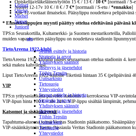
Opiskelija/eläkeläinen/työtön 15 € / 13 € /
10 €*
[normaali / S-e
Uutiset
Nuoret 12-17v 10 € / 8 € /
7 €*
[normaali / S-etu /
*ennakko
]
Ottelut
Alle 12-vuotiaat ilmaiseksi. Pääsylippu noudettava pelipäivänä
Miehet
Naiset
* Ennakkolippujen myynti päättyy ottelua edeltävänä päivänä kl
Juniorit
TPS:n Seurakortilla, Kultamerkki- ja Suomen mestarikorteilla, Pallolii
muiden vapaakorttien pääsylippu on noudettava stadionin lipunmyyntip
TPS
TietoAreena 1922-klubi
Seuran esittely ja historia
Strategia ja arvot
TietoAreena 1922-klubilla pääset seuraamaan ottelua stadionin 4. kerro
Yhdistyksen säännöt
sekä makea kahvileipä.
Jäsenyys ja jäsenehdot
Töihin Tepsiin
Liput TietoAreena 1922-klubille Tiketistä hintaan 35 € (pelipäivänä 40
Uutisarkisto
Tietosuoja
VIP
Yhteystiedot
Seuran esittely ja historia
TPS:n yritysasiakkaita palvelee stadionin 3. kerroksessa VIP-ravintola
Strategia ja arvot
VIP-lipun hinta 100 € + alv 24%. VIP-lippu sisältää lämpimät, pehmus
Yhdistyksen säännöt
Jäsenyys ja jäsenehdot
Katsomot ja sisäänkäynnit
Töihin Tepsiin
Tapahtuma-alueena toimii Veritas Stadionin pääkatsomo. Sisäänpääsy 
Uutisarkisto
VIP-sisäänkäynnin kautta (hissiaula Veritas Stadionin pääkatsomon k
Tietosuoja
Yhteystiedot