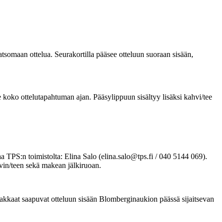
atsomaan ottelua. Seurakortilla pääsee otteluun suoraan sisään,
e koko ottelutapahtuman ajan. Pääsylippuun sisältyy lisäksi kahvi/tee
a TPS:n toimistolta: Elina Salo (elina.salo@tps.fi / 040 5144 069).
vin/teen sekä makean jälkiruoan.
akkaat saapuvat otteluun sisään Blomberginaukion päässä sijaitsevan