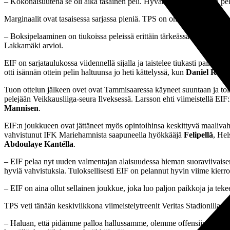
– Kokonaisuutena se oli aika tasainen peli. Hyvää oli se, ettei siinä p
Marginaalit ovat tasaisessa sarjassa pieniä. TPS on onnistunut useampa
– Boksipelaaminen on tiukoissa peleissä erittäin tärkeässä roolissa
Lakkamäki arvioi.
EIF on sarjataulukossa viidennellä sijalla ja taistelee tiukasti paik
otti isännän ottein pelin haltuunsa jo heti kättelyssä, kun
Daniel Rant
Tuon ottelun jälkeen ovet ovat Tammisaaressa käyneet suuntaan ja toi
pelejään Veikkausliiga-seura Ilveksessä. Larsson ehti viimeistellä EI
Mannisen
.
EIF:n joukkueen ovat jättäneet myös opintoihinsa keskittyvä maaliva
vahvistunut IFK Mariehamnista saapuneella hyökkääjä
Felipellä
, Hel
Abdoulaye Kantélla
.
– EIF pelaa nyt uuden valmentajan alaisuudessa hieman suoraviivaisemm
hyviä vahvistuksia. Tuloksellisesti EIF on pelannut hyvin viime kie
– EIF on aina ollut sellainen joukkue, joka luo paljon paikkoja ja tek
TPS veti tänään keskiviikkona viimeistelytreenit Veritas Stadionilla.
– Haluan, että pidämme palloa hallussamme, olemme offensiivisia ja l