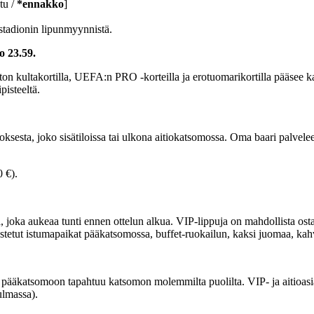
tu /
*ennakko
]
 stadionin lipunmyynnistä.
o 23.59.
ton kultakortilla, UEFA:n PRO -korteilla ja erotuomarikortilla pääsee k
isteeltä.
ksesta, joko sisätiloissa tai ulkona aitiokatsomossa. Oma baari palvele
 €).
, joka aukeaa tunti ennen ottelun alkua. VIP-lippuja on mahdollista osta
tetut istumapaikat pääkatsomossa, buffet-ruokailun, kaksi juomaa, kah
pääkatsomoon tapahtuu katsomon molemmilta puolilta. VIP- ja aitioasi
ulmassa).