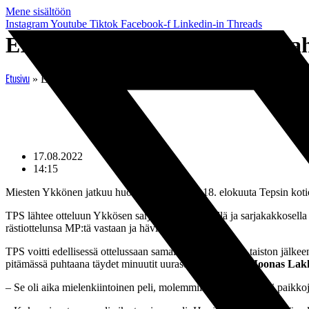
Mene sisältöön
Instagram
Youtube
Tiktok
Facebook-f
Linkedin-in
Threads
EIF-ennakko: ”Tulossa on tapah
»
EIF-ennakko: ”Tulossa on tapahtumarikas ja avoin peli”
Etusivu
17.08.2022
14:15
Miesten Ykkönen jatkuu huomenna torstaina 18. elokuuta Tepsin kotiot
TPS lähtee otteluun Ykkösen sarjakärkenä. TPS:llä ja sarjakakkosella 
rästiottelunsa MP:tä vastaan ja hävisi 0–3.
TPS voitti edellisessä ottelussaan samaisen MP:n tiukan taiston jälke
pitämässä puhtaana täydet minuutit uurastanut laitapakki
Joonas Lak
– Se oli aika mielenkiintoinen peli, molemmilla joukkueilla oli paikk