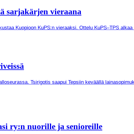
tä sarjakärjen vieraana
tkustaa Kuopioon KuPS:n vieraaksi. Ottelu KuPS–TPS alkaa V
iveissä
Palloseurassa. Tsirigotis saapui Tepsiin keväällä lainasopi
i ry:n nuorille ja senioreille