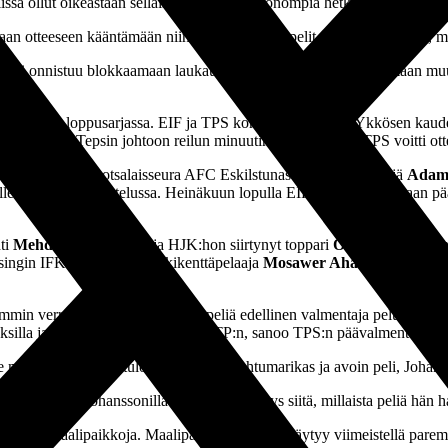
elissä ollut oikeastaan sellaisia yksittäisiä huonompia hetkiä, mitä aika
an otteeseen kääntämään niin sanotut maalin pelit omaksi edukseen, mist
. Kumpi onnistuu blokkaamaan laukaukset omassa boksissa ja saamaan mu
asta ylemmässä loppusarjassa. EIF ja TPS kohtasivat toisensa Ykkösen k
anen
laukoi Tepsin johtoon reilun minuutin pelin jälkeen. TPS voitti ot
seen. Lainalla ruotsalaisseura AFC Eskilstunasta ollut hyökkääjä
Adam
F:lle 12 maalia 13 ottelussa. Heinäkuun lopulla EIF päätyi vaihtamaan p
hti
Mehdi El Moutacim
ja HJK:hon siirtynyt toppari
Oliver Pettersso
singin IFK:sta tulleella keskikenttäpelaaja
Mosawer Ahadilla
sekä viim
in verrattuna siihen, millaista peliä edellinen valmentaja peluutti. H
rroksilla ja voittanut muun muassa KTP:n, sanoo TPS:n päävalmentaja
Jo
ee maaleja. Varmasti tulossa on aika tapahtumarikas ja avoin peli, Johan
 Päävalmentaja Johanssonilla on selvä näkemys siitä, millaista peliä hä
uomme maalipaikkoja. Maalipaikoista meidän täytyy viimeistellä paremmal