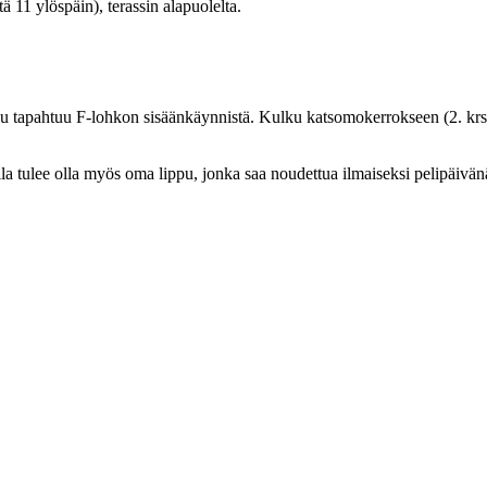
 11 ylöspäin), terassin alapuolelta.
u tapahtuu F-lohkon sisäänkäynnistä. Kulku katsomokerrokseen (2. krs)
lla tulee olla myös oma lippu, jonka saa noudettua ilmaiseksi pelipäivän