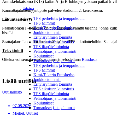
Anniskelukatsomo (K18) kattaa A- ja B-lohkojen yläosan paikat (riviltä
Toiminta
Kannattajatuotemyyntipiste palvelee stadionin 2. kerroksessa.
TPS perhefutis ja temppukoulu
Liikuntaesteisyys
TPS Mimmit
Kimi-Tiikerin Futiskerho
Pääkatsomon F-lohkossa on pyörätuoleille varattu tasanne, jonne kulk
Joukkuetoiminta
hissillä.
Erityisryhmien toiminta
Saattajakortilla on ilmainen sisäänpääsy TPS:n kotiotteluihin. Saattaja
TPS aikuisten kuntofutis
TPS iltapäivätoiminta
Televisiointi
Pelinohjaus ja tuomarointi
Koulutukset
Ottelua voi seurata myös suorana ja selostettuna
Ruudusta
.
Turnaukset ja tapahtumat
TPS perhefutis ja temppukoulu
TPS Mimmit
Kimi-Tiikerin Futiskerho
Joukkuetoiminta
Lisää uutisia
Erityisryhmien toiminta
TPS aikuisten kuntofutis
Uutisarkisto
TPS iltapäivätoiminta
Pelinohjaus ja tuomarointi
Koulutukset
07.08.2026
Turnaukset ja tapahtumat
Miehet, Uutiset